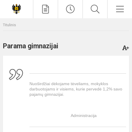
Paieška
Men
Titulinis
Parama gimnazijai
Nuoširdžiai dėkojame tėveliams, mokyklos
darbuotojams ir visiems, kurie pervedė 1,2% savo
pajamų gimnazijai.
Administracija