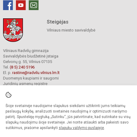
Steigėjas
Vilniaus miesto savivaldybė
Vilniaus Radvilų gimnazija
Savivaldybės biudžetinė įstaiga
Gelvonų g. 55, Vilnius 07135
Tel.
(8 5) 240 5196
El. p.
rastine@radvilu.vilnius.lm.lt
Duomenys kaupiami ir saugomi
Juridinių asmenų registre
Įmonės kodas 190003285
Šioje svetainėje naudojame slapukus siekdami užtikrinti jums teikiamų
© 2022. Vilniaus Radvilų gimnazija. Visos teisės saugomos.
paslaugų kokybę, analizuoti svetainės naudojimą ir optimizuoti naršymo
Kopijuoti turinį be raštiško gimnazijos sutikimo griežtai draudžiama.
patirtį. Spustelėję mygtuką „Sutinku“, jūs patvirtinate, kad sutinkate su visų
slapukų naudojimu šioje svetainėje. Jei norite atšaukti arba pakeisti savo
Prieinamumo paraiška
Slapukų valdymas
sutikimus, prašome apsilankyti
slapukų valdymo puslapyje
.
Mes kuriame mokykloms