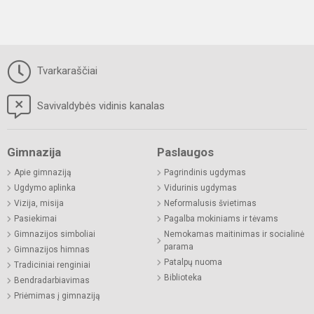
Tvarkaraščiai
Savivaldybės vidinis kanalas
Gimnazija
Paslaugos
Apie gimnaziją
Pagrindinis ugdymas
Ugdymo aplinka
Vidurinis ugdymas
Vizija, misija
Neformalusis švietimas
Pasiekimai
Pagalba mokiniams ir tėvams
Gimnazijos simboliai
Nemokamas maitinimas ir socialinė
parama
Gimnazijos himnas
Patalpų nuoma
Tradiciniai renginiai
Biblioteka
Bendradarbiavimas
Priėmimas į gimnaziją