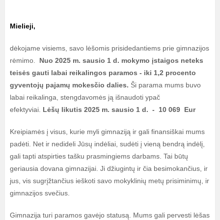
Mielieji,
dėkojame visiems, savo lėšomis prisidedantiems prie gimnazijos
rėmimo.
Nuo 2025 m. sausio 1 d. mokymo įstaigos neteks
teisės gauti labai reikalingos paramos - iki 1,2 procento
gyventojų pajamų mokesčio dalies.
Ši parama mums buvo
labai reikalinga, stengdavomės ją išnaudoti ypač
efektyviai.
Lėšų likutis 2025 m. sausio 1 d. - 10 069 Eur
Kreipiamės į visus, kurie myli gimnaziją ir gali finansiškai mums
padėti. Net ir nedideli Jūsų indėliai, sudėti į vieną bendrą indėlį,
gali tapti atspirties tašku prasmingiems darbams. Tai būtų
geriausia dovana gimnazijai. Ji džiugintų ir čia besimokančius, ir
jus, vis sugrįžtančius ieškoti savo mokyklinių metų prisiminimų, ir
gimnazijos svečius.
Gimnazija turi paramos gavėjo statusą. Mums gali pervesti lėšas