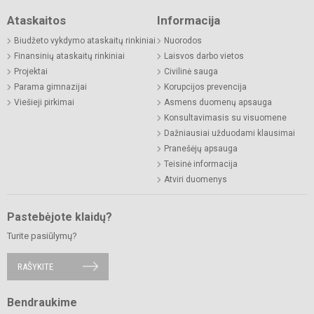
Ataskaitos
Informacija
Biudžeto vykdymo ataskaitų rinkiniai
Nuorodos
Finansinių ataskaitų rinkiniai
Laisvos darbo vietos
Projektai
Civilinė sauga
Parama gimnazijai
Korupcijos prevencija
Viešieji pirkimai
Asmens duomenų apsauga
Konsultavimasis su visuomene
Dažniausiai užduodami klausimai
Pranešėjų apsauga
Teisinė informacija
Atviri duomenys
Pastebėjote klaidų?
Turite pasiūlymų?
RAŠYKITE
Bendraukime