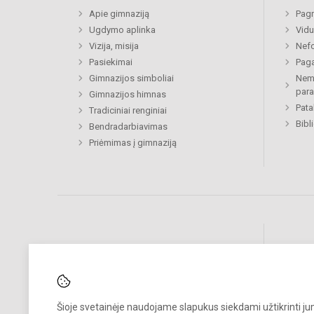
Apie gimnaziją
Pagr
Ugdymo aplinka
Vidu
Vizija, misija
Nefo
Pasiekimai
Paga
Gimnazijos simboliai
Nemo
par
Gimnazijos himnas
Pat
Tradiciniai renginiai
Bibl
Bendradarbiavimas
Priėmimas į gimnaziją
Pastebėjote klaidų?
Bend
Turite pasiūlymų?
RAŠYKITE
Šioje svetainėje naudojame slapukus siekdami užtikrinti j