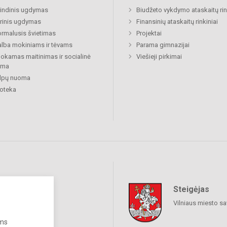
indinis ugdymas
Biudžeto vykdymo ataskaitų rin
rinis ugdymas
Finansinių ataskaitų rinkiniai
rmalusis švietimas
Projektai
lba mokiniams ir tėvams
Parama gimnazijai
kamas maitinimas ir socialinė
Viešieji pirkimai
ama
alpų nuoma
ioteka
Steigėjas
raukime
Vilniaus miesto sa
ums