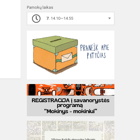
Pamokų laikas
7.
14.10—14.55