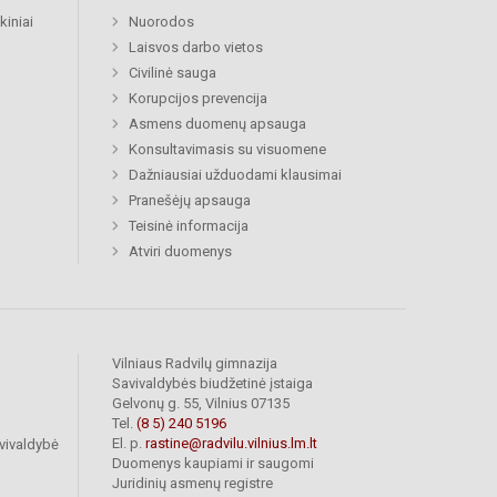
kiniai
Nuorodos
Laisvos darbo vietos
Civilinė sauga
Korupcijos prevencija
Asmens duomenų apsauga
Konsultavimasis su visuomene
Dažniausiai užduodami klausimai
Pranešėjų apsauga
Teisinė informacija
Atviri duomenys
Vilniaus Radvilų gimnazija
Savivaldybės biudžetinė įstaiga
Gelvonų g. 55, Vilnius 07135
Tel.
(8 5) 240 5196
El. p.
rastine@radvilu.vilnius.lm.lt
vivaldybė
Duomenys kaupiami ir saugomi
Juridinių asmenų registre