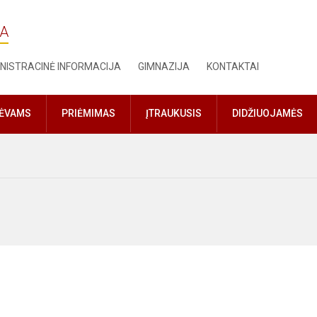
JA
NISTRACINĖ INFORMACIJA
GIMNAZIJA
KONTAKTAI
TĖVAMS
PRIĖMIMAS
ĮTRAUKUSIS
DIDŽIUOJAMĖS
ės