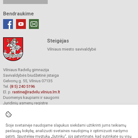
Bendraukime
Steigėjas
Vilniaus miesto savivaldybė
Vilniaus Radvilų gimnazija
Savivaldybės biudžetinė įstaiga
Gelvonų g. 55, Vilnius 07135
Tel.
(8 5) 240 5196
El. p.
rastine@radvilu.vilnius.lm.lt
Duomenys kaupiami ir saugomi
Juridinių asmenų registre
Įmonės kodas 190003285
Šioje svetainėje naudojame slapukus siekdami užtikrinti jums teikiamų
© 2022. Vilniaus Radvilų gimnazija. Visos teisės saugomos.
paslaugų kokybę, analizuoti svetainės naudojimą ir optimizuoti naršymo
Kopijuoti turinį be raštiško gimnazijos sutikimo griežtai draudžiama.
patirtį. Spustelėję mygtuką „Sutinku“, jūs patvirtinate, kad sutinkate su visų