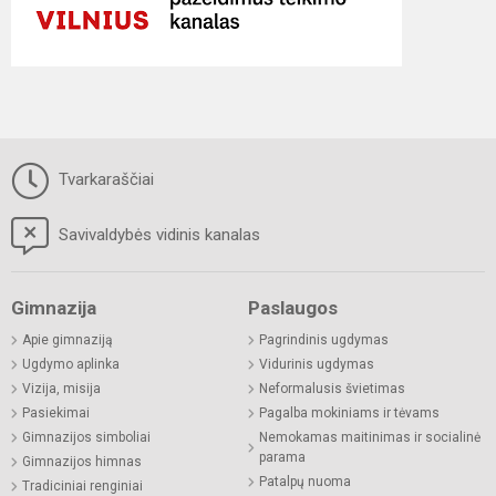
Tvarkaraščiai
Savivaldybės vidinis kanalas
Gimnazija
Paslaugos
Apie gimnaziją
Pagrindinis ugdymas
Ugdymo aplinka
Vidurinis ugdymas
Vizija, misija
Neformalusis švietimas
Pasiekimai
Pagalba mokiniams ir tėvams
Gimnazijos simboliai
Nemokamas maitinimas ir socialinė
parama
Gimnazijos himnas
Patalpų nuoma
Tradiciniai renginiai