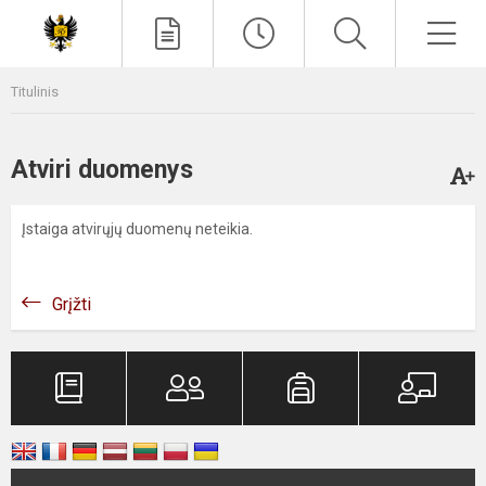
Paieška
Men
Titulinis
Atviri duomenys
Įstaiga atvirųjų duomenų neteikia.
Grįžti