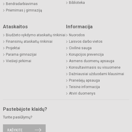
Biblioteka
Bendradarbiavimas
Priėmimas į gimnaziją
Ataskaitos
Informacija
Biudžeto vykdymo ataskaitų rinkiniai
Nuorodos
Finansinių ataskaitų rinkiniai
Laisvos darbo vietos
Projektai
Civilinė sauga
Parama gimnazijai
Korupcijos prevencija
Viešieji pirkimai
Asmens duomenų apsauga
Konsultavimasis su visuomene
Dažniausiai užduodami klausimai
Pranešėjų apsauga
Teisinė informacija
Atviri duomenys
Pastebėjote klaidų?
Turite pasiūlymų?
RAŠYKITE