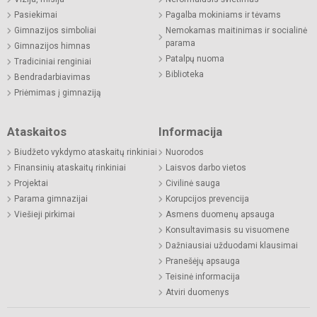
Pasiekimai
Pagalba mokiniams ir tėvams
Gimnazijos simboliai
Nemokamas maitinimas ir socialinė
parama
Gimnazijos himnas
Patalpų nuoma
Tradiciniai renginiai
Biblioteka
Bendradarbiavimas
Priėmimas į gimnaziją
Ataskaitos
Informacija
Biudžeto vykdymo ataskaitų rinkiniai
Nuorodos
Finansinių ataskaitų rinkiniai
Laisvos darbo vietos
Projektai
Civilinė sauga
Parama gimnazijai
Korupcijos prevencija
Viešieji pirkimai
Asmens duomenų apsauga
Konsultavimasis su visuomene
Dažniausiai užduodami klausimai
Pranešėjų apsauga
Teisinė informacija
Atviri duomenys