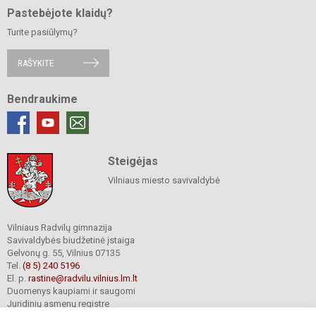
Pastebėjote klaidų?
Turite pasiūlymų?
RAŠYKITE
Bendraukime
Steigėjas
Vilniaus miesto savivaldybė
Vilniaus Radvilų gimnazija
Savivaldybės biudžetinė įstaiga
Gelvonų g. 55, Vilnius 07135
Tel.
(8 5) 240 5196
El. p.
rastine@radvilu.vilnius.lm.lt
Duomenys kaupiami ir saugomi
Juridinių asmenų registre