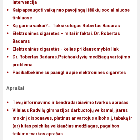
intervencija
Kaip apsaugoti vaiką nuo pavojingų iššūkių socialiniuose
tinkluose
Ką garina vaikai?... Toksikologas Robertas Badaras
Elektroninės cigaretės – mitai ir faktai. Dr. Robertas
Badaras
Elektroninės cigaretės - kelias priklausomybės link
Dr. Robertas Badaras.Psichoaktyvių medžiagų vartojimo
problema
Pasikalbėkime su paaugliu apie elektronines cigaretes
Aprašai
Tėvų informavimo ir bendradarbiavimo tvarkos aprašas
Vilniaus Radvilų gimnazijos darbuotojų veiksmai, įtarus
mokinį disponavus, platinus ar vartojus alkoholį, tabaką ir
(ar) kitas psichiką veikiančias medžiagas, pagalbos
teikimo tvarkos aprašas