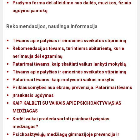
Prašymo forma dėl atleidimo nuo dailės, muzikos, fizinio
ugdymo pamokų
Rekomendacijos, naudinga informacija
Tėvams apie patyčias ir emocinės sveikatos stiprinimą
Rekomendacijos tėvams, turintiems abiturientų, kurie
nerimauja dėl egzaminų
Patarimai tėvams, kaip skaitinti vaikus lankyti mokyklą
Tėvams apie patyčias ir emocinės sveikatos stiprinimą
Patarimai tėvams: kaip motyvuoti vaikus mokytis
Priklausomybės nuo ekranų prevencija. Patarimai tėvams
Įt
raukusis ugdymas
KAIP KALBĖTI SU VAIKAIS APIE PSICHOAKTYVIĄSIAS
MEDŽIAGAS
Kodėl vaikai pradeda vartoti psichoaktyviąsias
medžiagas?
Psichoaktyviųjų medžiagų gimnazijoje prevencija ir