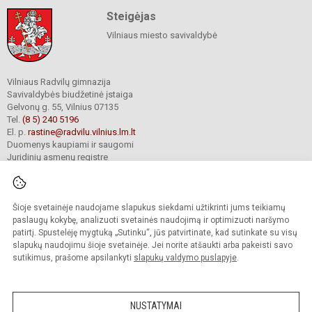
Steigėjas
Vilniaus miesto savivaldybė
Vilniaus Radvilų gimnazija
Savivaldybės biudžetinė įstaiga
Gelvonų g. 55, Vilnius 07135
Tel.
(8 5) 240 5196
El. p.
rastine@radvilu.vilnius.lm.lt
Duomenys kaupiami ir saugomi
Juridinių asmenų registre
Įmonės kodas 190003285
Šioje svetainėje naudojame slapukus siekdami užtikrinti jums teikiamų
© 2022. Vilniaus Radvilų gimnazija. Visos teisės saugomos.
paslaugų kokybę, analizuoti svetainės naudojimą ir optimizuoti naršymo
Kopijuoti turinį be raštiško gimnazijos sutikimo griežtai draudžiama.
patirtį. Spustelėję mygtuką „Sutinku“, jūs patvirtinate, kad sutinkate su visų
slapukų naudojimu šioje svetainėje. Jei norite atšaukti arba pakeisti savo
Prieinamumo paraiška
Slapukų valdymas
sutikimus, prašome apsilankyti
slapukų valdymo puslapyje
.
Mes kuriame mokykloms
SVETAINESMOKYKLOMS.LT
NUSTATYMAI