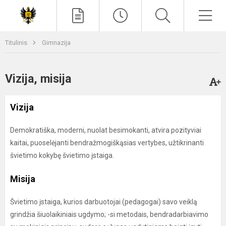
Paieška
Men
Titulinis
Gimnazija
Vizija, misija
Vizija
Demokratiška, moderni, nuolat besimokanti, atvira pozityviai
kaitai, puoselėjanti bendražmogiškąsias vertybes, užtikrinanti
švietimo kokybę švietimo įstaiga.
Misija
Švietimo įstaiga, kurios darbuotojai (pedagogai) savo veiklą
grindžia šiuolaikiniais ugdymo; -si metodais, bendradarbiavimo