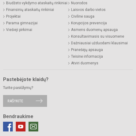
Biudžeto vykdymo ataskaitų rinkiniai
Nuorodos
Finansinių ataskaitų rinkiniai
Laisvos darbo vietos
Projektai
Civilinė sauga
Parama gimnazijai
Korupcijos prevencija
Viešieji pirkimai
Asmens duomenų apsauga
Konsultavimasis su visuomene
Dažniausiai užduodami klausimai
Pranešėjų apsauga
Teisinė informacija
Atviri duomenys
Pastebėjote klaidų?
Turite pasiūlymų?
RAŠYKITE
Bendraukime