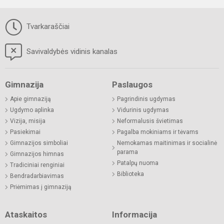
Tvarkaraščiai
Savivaldybės vidinis kanalas
Gimnazija
Paslaugos
Apie gimnaziją
Pagrindinis ugdymas
Ugdymo aplinka
Vidurinis ugdymas
Vizija, misija
Neformalusis švietimas
Pasiekimai
Pagalba mokiniams ir tėvams
Gimnazijos simboliai
Nemokamas maitinimas ir socialinė
parama
Gimnazijos himnas
Patalpų nuoma
Tradiciniai renginiai
Biblioteka
Bendradarbiavimas
Priėmimas į gimnaziją
Ataskaitos
Informacija