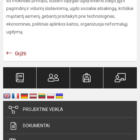
su mokiniais principu, sudaro sąlygas ugdytiniams baigti įgyti
pagrindinį ir vidurinį išsilavinimą, ugdo socialiai atsakingą, kritiškai
mąstantį asmenį, gebantį prisitaikyti prie technologinės,
ekonominės, politinės aplinkos kaitos, organizuoja neformalųjį
ugdymą.
Grįžti
PROJEKTINĖ VEIKLA
DOKUMENTAI