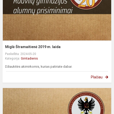
Miglė Štramaitienė 2019 m. laida
Paskelbta: 2024-05-20
Kategorija:
Gimtadienis
Džiaukitės akimirkomis, kurias patiriate dabar.
Plačiau
J
Š
2
m