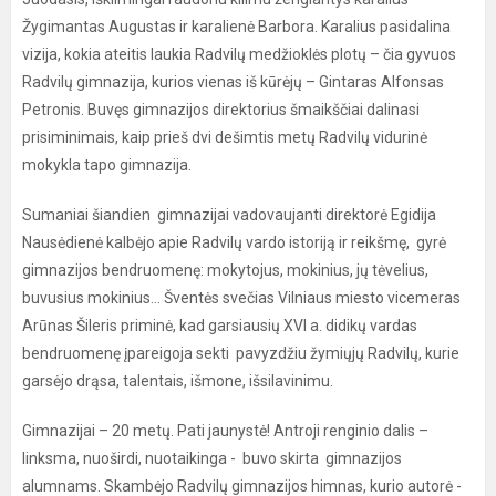
Žygimantas Augustas ir karalienė Barbora. Karalius pasidalina
vizija, kokia ateitis laukia Radvilų medžioklės plotų – čia gyvuos
Radvilų gimnazija, kurios vienas iš kūrėjų – Gintaras Alfonsas
Petronis. Buvęs gimnazijos direktorius šmaikščiai dalinasi
prisiminimais, kaip prieš dvi dešimtis metų Radvilų vidurinė
mokykla tapo gimnazija.
Sumaniai šiandien gimnazijai vadovaujanti direktorė Egidija
Nausėdienė kalbėjo apie Radvilų vardo istoriją ir reikšmę, gyrė
gimnazijos bendruomenę: mokytojus, mokinius, jų tėvelius,
buvusius mokinius... Šventės svečias Vilniaus miesto vicemeras
Arūnas Šileris priminė, kad garsiausių XVI a. didikų vardas
bendruomenę įpareigoja sekti pavyzdžiu žymiųjų Radvilų, kurie
garsėjo drąsa, talentais, išmone, išsilavinimu.
Gimnazijai – 20 metų. Pati jaunystė! Antroji renginio dalis –
linksma, nuoširdi, nuotaikinga - buvo skirta gimnazijos
alumnams. Skambėjo Radvilų gimnazijos himnas, kurio autorė -