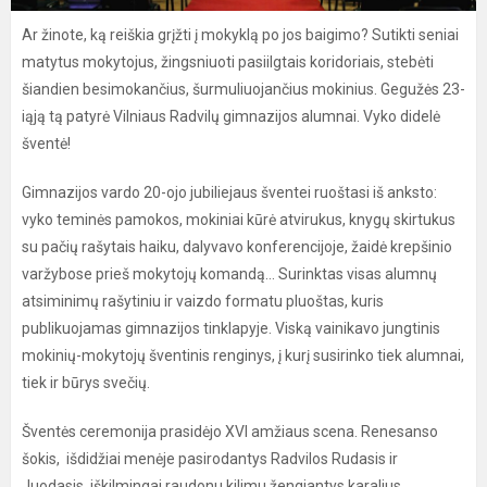
Ar žinote, ką reiškia grįžti į mokyklą po jos baigimo? Sutikti seniai
matytus mokytojus, žingsniuoti pasiilgtais koridoriais, stebėti
šiandien besimokančius, šurmuliuojančius mokinius. Gegužės 23-
iąją tą patyrė Vilniaus Radvilų gimnazijos alumnai. Vyko didelė
šventė!
Gimnazijos vardo 20-ojo jubiliejaus šventei ruoštasi iš anksto:
vyko teminės pamokos, mokiniai kūrė atvirukus, knygų skirtukus
su pačių rašytais haiku, dalyvavo konferencijoje, žaidė krepšinio
varžybose prieš mokytojų komandą... Surinktas visas alumnų
atsiminimų rašytiniu ir vaizdo formatu pluoštas, kuris
publikuojamas gimnazijos tinklapyje. Viską vainikavo jungtinis
mokinių-mokytojų šventinis renginys, į kurį susirinko tiek alumnai,
tiek ir būrys svečių.
Šventės ceremonija prasidėjo XVI amžiaus scena. Renesanso
šokis, išdidžiai menėje pasirodantys Radvilos Rudasis ir
Juodasis, iškilmingai raudonu kilimu žengiantys karalius