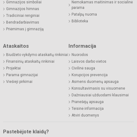
Gimnazijos simboliai
Nemokamas maitinimas ir socialinė
parama
Gimnazijos himnas
Patalpų nuoma
Tradiciniai renginiai
Biblioteka
Bendradarbiavimas
Priėmimas į gimnaziją
Ataskaitos
Informacija
Biudžeto vykdymo ataskaitų rinkiniai
Nuorodos
Finansinių ataskaitų rinkiniai
Laisvos darbo vietos
Projektai
Civilinė sauga
Parama gimnazijai
Korupcijos prevencija
Viešieji pirkimai
Asmens duomenų apsauga
Konsultavimasis su visuomene
Dažniausiai užduodami klausimai
Pranešėjų apsauga
Teisinė informacija
Atviri duomenys
Pastebėjote klaidų?