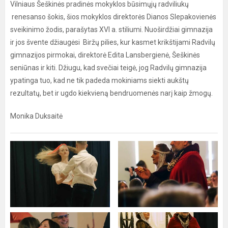
Vilniaus Šeškinės pradinės mokyklos būsimųjų radviliukų
renesanso šokis, šios mokyklos direktorės Dianos Slepakovienės
sveikinimo žodis, parašytas XVI a. stiliumi. Nuoširdžiai gimnazija
ir jos švente džiaugėsi Biržų pilies, kur kasmet krikštijami Radvilų
gimnazijos pirmokai, direktorė Edita Lansbergienė, Šeškinės
seniūnas ir kiti. Džiugu, kad svečiai teigė, jog Radvilų gimnazija
ypatinga tuo, kad ne tik padeda mokiniams siekti aukštų
rezultatų, bet ir ugdo kiekvieną bendruomenės narį kaip žmogų.
Monika Duksaitė