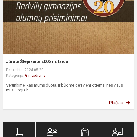
l
Jūratė Šlepikaitė 2005 m. laida
Paskelbta: 2024-05-20
Kategorija:
Gimtadienis
Vertinkime, kas mums duota, ir būkime geri vieni kitiems, nes visus
mus jungia b...
Plačiau