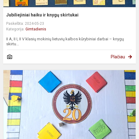
Jubiliejiniai haiku ir knygų skirtukai
Paskelbta: 2024-05-23
Kategorija:
Gimtadienis
II A, II I, II V klasių mokinių lietuvių kalbos kūrybiniai darbai – knygų
skirtu...
Plačiau
R
s
ž