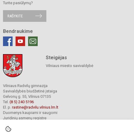
Turite pasiūlymų?
RAŠYKITE
Bendraukime
Steigėjas
Vilniaus miesto savivaldybė
Vilniaus Radvilų gimnazija
Savivaldybės biudžetinė įstaiga
Gelvonų g. 55, Vilnius 07135
Tel.
(8 5) 240 5196
El. p.
rastine@radvilu.vilnius.lm.lt
Duomenys kaupiami ir saugomi
Juridinių asmenų registre
Įmonės kodas 190003285