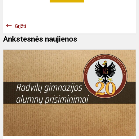
Grįžti
Ankstesnės naujienos
R
g
a
p