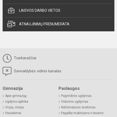
LAISVOS DARBO VIETOS
ATNAUJINIMŲ PRENUMERATA
Tvarkaraščiai
Savivaldybės vidinis kanalas
Gimnazija
Paslaugos
Apie gimnaziją
Pagrindinis ugdymas
Ugdymo aplinka
Vidurinis ugdymas
Vizija, misija
Neformalusis švietimas
Pasiekimai
Pagalba mokiniams ir tėvams