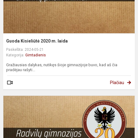
Guoda Kisieliūtė 2020 m. laida
Paskelbta: 2024-05-21
Kategorija:
Gimtadienis
Gražiausias dalykas, nutikęs šioje gimnazijoje buvo, kad aš čia
pradėjau rašyti...
Plačiau
G
G
2
m
l