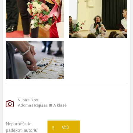
Nuotraukos:
Adomas Rapšas III A klasė
Nepamirškite
5
AČIŪ
padėkoti autoriui