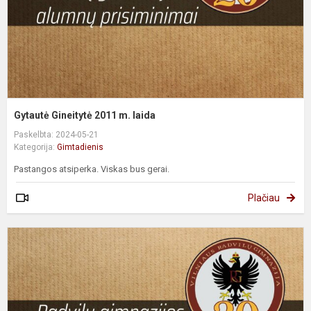
Gytautė Gineitytė 2011 m. laida
Paskelbta: 2024-05-21
Kategorija:
Gimtadienis
Pastangos atsiperka. Viskas bus gerai.
Plačiau
M
Š
2
m
l