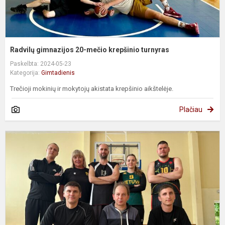
Radvilų gimnazijos 20-mečio krepšinio turnyras
Paskelbta: 2024-05-23
Kategorija:
Gimtadienis
Trečioji mokinių ir mokytojų akistata krepšinio aikštelėje.
Plačiau
R
g
2
m
k
t