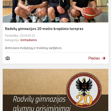
Radvilų gimnazijos 20-mečio krepšinio turnyras
Paskelbta: 2024-05-22
Kategorija:
Gimtadienis
Antrosios mokytojų ir mokinių varžybos.
Plačiau
G
K
2
m
l