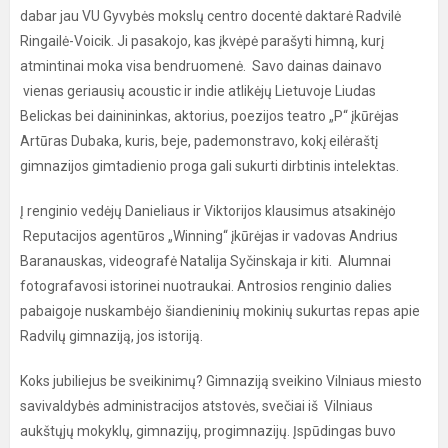
dabar jau VU Gyvybės mokslų centro docentė daktarė Radvilė
Ringailė-Voicik. Ji pasakojo, kas įkvėpė parašyti himną, kurį
atmintinai moka visa bendruomenė. Savo dainas dainavo
vienas geriausių acoustic ir indie atlikėjų Lietuvoje Liudas
Belickas bei dainininkas, aktorius, poezijos teatro „P“ įkūrėjas
Artūras Dubaka, kuris, beje, pademonstravo, kokį eilėraštį
gimnazijos gimtadienio proga gali sukurti dirbtinis intelektas.
Į renginio vedėjų Danieliaus ir Viktorijos klausimus atsakinėjo
Reputacijos agentūros „Winning“ įkūrėjas ir vadovas Andrius
Baranauskas, videografė Natalija Syčinskaja ir kiti. Alumnai
fotografavosi istorinei nuotraukai. Antrosios renginio dalies
pabaigoje nuskambėjo šiandieninių mokinių sukurtas repas apie
Radvilų gimnaziją, jos istoriją.
Koks jubiliejus be sveikinimų? Gimnaziją sveikino Vilniaus miesto
savivaldybės administracijos atstovės, svečiai iš Vilniaus
aukštųjų mokyklų, gimnazijų, progimnazijų. Įspūdingas buvo