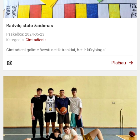
Radvilų stalo žaidimas
Paskelbta: 2024-05-23
Kategorija:
Gimtadienis
Gimtadienį galime švęsti ne tik trankiai, bet ir kūrybingai.
Plačiau
R
g
2
m
k
t