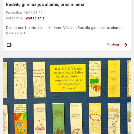
Radvilų gimnazijos alumnų prisiminimai
Paskelbta: 2024-05-29
Kategorija:
Gimtadienis
Dalinamės bendru filmu, kuriame Vilniaus Radvilų gimnazijos alumnai
dalinasi pri...
Plačiau
J
h
ir
k
s