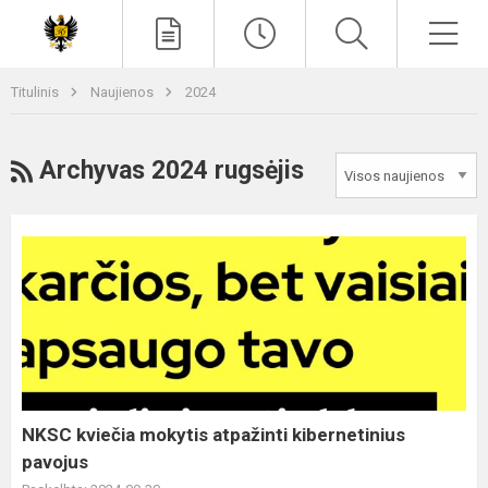
Paieška
Men
Titulinis
Naujienos
2024
RSS
Archyvas 2024 rugsėjis
NKSC
kviečia
mokytis
atpažinti
kibernetinius
pavojus
NKSC kviečia mokytis atpažinti kibernetinius
pavojus