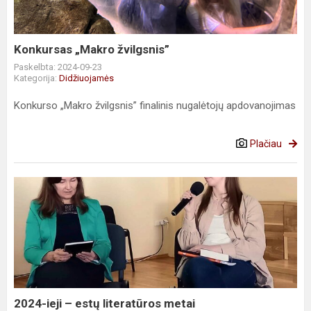
Konkursas „Makro žvilgsnis”
Paskelbta: 2024-09-23
Kategorija:
Didžiuojamės
Konkurso „Makro žvilgsnis” finalinis nugalėtojų apdovanojimas
Plačiau
2024-
ieji
–
estų
literatūros
metai
2024-ieji – estų literatūros metai