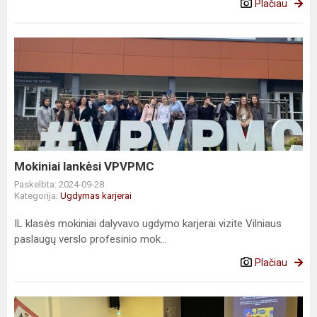
Plačiau
Mokiniai
lankėsi
VPVPMC
Mokiniai lankėsi VPVPMC
Paskelbta: 2024-09-28
Kategorija:
Ugdymas karjerai
IL klasės mokiniai dalyvavo ugdymo karjerai vizite Vilniaus
paslaugų verslo profesinio mok...
Plačiau
Bonjour!