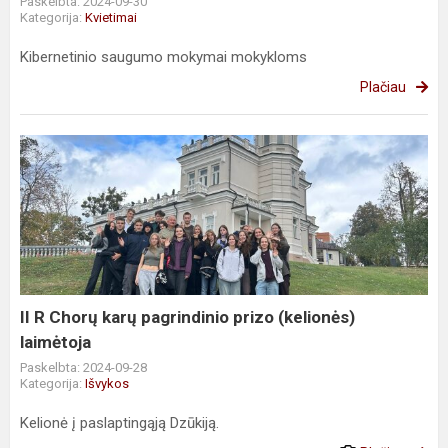
Paskelbta: 2024-09-30
Kategorija:
Kvietimai
Kibernetinio saugumo mokymai mokykloms
Plačiau
II
R
Chorų
karų
pagrindinio
prizo
(kelionės)
laimėtoja
II R Chorų karų pagrindinio prizo (kelionės)
laimėtoja
Paskelbta: 2024-09-28
Kategorija:
Išvykos
Kelionė į paslaptingąją Dzūkiją.