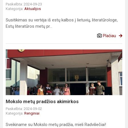
Paskelbta: 2024-09-23
Kategorija:
Aktualijos
Susitikimas su vertėja iš estų kalbos į lietuvių, literatūrologe,
Estų literatūros metų pr...
Plačiau
Mokslo
metų
pradžios
akimirkos
Mokslo metų pradžios akimirkos
Paskelbta: 2024-09-02
Kategorija:
Renginiai
Sveikiname su Mokslo metų pradžia, mieli Radviliečiai!