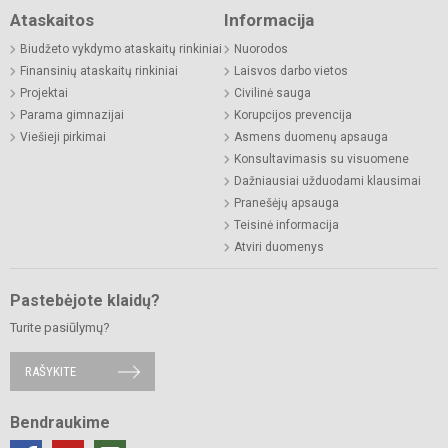
Ataskaitos
Informacija
Biudžeto vykdymo ataskaitų rinkiniai
Nuorodos
Finansinių ataskaitų rinkiniai
Laisvos darbo vietos
Projektai
Civilinė sauga
Parama gimnazijai
Korupcijos prevencija
Viešieji pirkimai
Asmens duomenų apsauga
Konsultavimasis su visuomene
Dažniausiai užduodami klausimai
Pranešėjų apsauga
Teisinė informacija
Atviri duomenys
Pastebėjote klaidų?
Turite pasiūlymų?
RAŠYKITE
Bendraukime