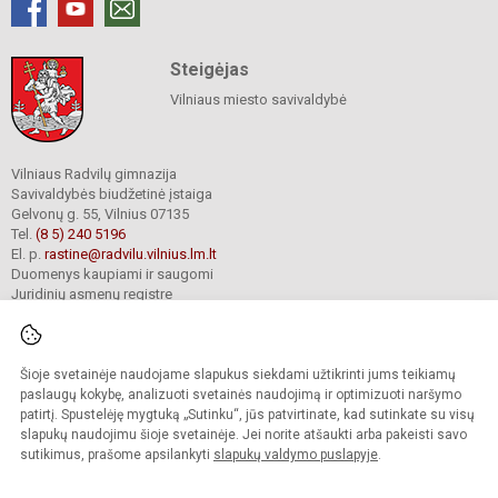
Steigėjas
Vilniaus miesto savivaldybė
Vilniaus Radvilų gimnazija
Savivaldybės biudžetinė įstaiga
Gelvonų g. 55, Vilnius 07135
Tel.
(8 5) 240 5196
El. p.
rastine@radvilu.vilnius.lm.lt
Duomenys kaupiami ir saugomi
Juridinių asmenų registre
Įmonės kodas 190003285
Šioje svetainėje naudojame slapukus siekdami užtikrinti jums teikiamų
© 2022. Vilniaus Radvilų gimnazija. Visos teisės saugomos.
paslaugų kokybę, analizuoti svetainės naudojimą ir optimizuoti naršymo
Kopijuoti turinį be raštiško gimnazijos sutikimo griežtai draudžiama.
patirtį. Spustelėję mygtuką „Sutinku“, jūs patvirtinate, kad sutinkate su visų
slapukų naudojimu šioje svetainėje. Jei norite atšaukti arba pakeisti savo
Prieinamumo paraiška
Slapukų valdymas
sutikimus, prašome apsilankyti
slapukų valdymo puslapyje
.
Mes kuriame mokykloms
SVETAINESMOKYKLOMS.LT