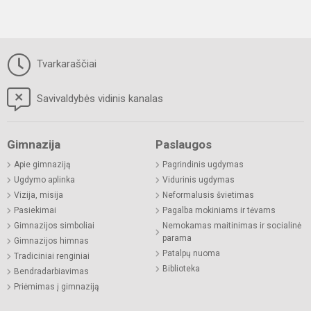
Tvarkaraščiai
Savivaldybės vidinis kanalas
Gimnazija
Paslaugos
Apie gimnaziją
Pagrindinis ugdymas
Ugdymo aplinka
Vidurinis ugdymas
Vizija, misija
Neformalusis švietimas
Pasiekimai
Pagalba mokiniams ir tėvams
Gimnazijos simboliai
Nemokamas maitinimas ir socialinė
parama
Gimnazijos himnas
Patalpų nuoma
Tradiciniai renginiai
Biblioteka
Bendradarbiavimas
Priėmimas į gimnaziją