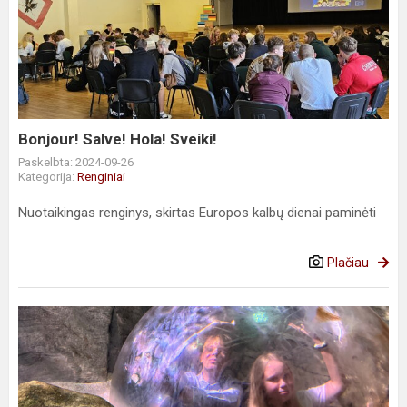
Salve!
Hola!
Sveiki!
Bonjour! Salve! Hola! Sveiki!
Paskelbta: 2024-09-26
Kategorija:
Renginiai
Nuotaikingas renginys, skirtas Europos kalbų dienai paminėti
Plačiau
Konkursas
„Makro
žvilgsnis”