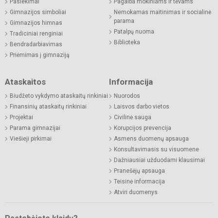
Pasiekimai
Pagalba mokiniams ir tėvams
Gimnazijos simboliai
Nemokamas maitinimas ir socialinė
parama
Gimnazijos himnas
Patalpų nuoma
Tradiciniai renginiai
Biblioteka
Bendradarbiavimas
Priėmimas į gimnaziją
Ataskaitos
Informacija
Biudžeto vykdymo ataskaitų rinkiniai
Nuorodos
Finansinių ataskaitų rinkiniai
Laisvos darbo vietos
Projektai
Civilinė sauga
Parama gimnazijai
Korupcijos prevencija
Viešieji pirkimai
Asmens duomenų apsauga
Konsultavimasis su visuomene
Dažniausiai užduodami klausimai
Pranešėjų apsauga
Teisinė informacija
Atviri duomenys