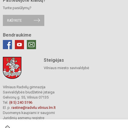
Pastebėjote klaidų?
Turite pasiūlymų?
RAŠYKITE
Bendraukime
Steigėjas
Vilniaus miesto savivaldybė
Vilniaus Radvilų gimnazija
Savivaldybės biudžetinė įstaiga
Gelvonų g. 55, Vilnius 07135
Tel.
(8 5) 240 5196
El. p.
rastine@radvilu.vilnius.lm.lt
Duomenys kaupiami ir saugomi
Juridinių asmenų registre
Įmonės kodas 190003285