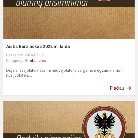
Aistis Barzinskas 2022 m. laida
Paskelbta: 2024-05-08
Kategorija:
Gimtadienis
Drąsiai svajokite ir savimi nedvejokite, o vargams ir egzaminams -
nusijuokite!&...
Plačiau
A
A
F
2
m