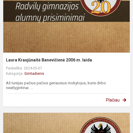
m
l
Laura Kraujūnaitė Banevičienė 2006 m. laida
Paskelbta: 2024-05-07
Kategorija:
Gimtadienis
Aš turėjau pačius pačius geriausius mokytojus, kurie dirbo
neatlygintinai. ...
Plačiau
A
S
2