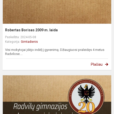
Robertas Borisas 2009 m. laida
Paskelbta: 2024-05-08
Kategorija:
Gimtadienis
Visi mokytojai įdėjo indėlį į gyvenimą. Džiaugiuosi praleidęs 4 metus
Radvilose....
Plačiau
A
B
2
m
l