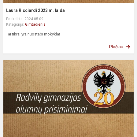
Laura Ricciardi 2023 m. laida
Paskelbta: 2024-05-09
Kategorija:
Gimtadienis
Tai tikrai yra nuostabi mokykla!
Plačiau
R
Č
2
m
l