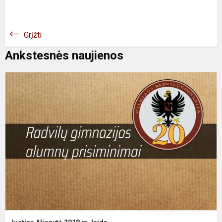
Grįžti
Ankstesnės naujienos
J
A
2
m
l