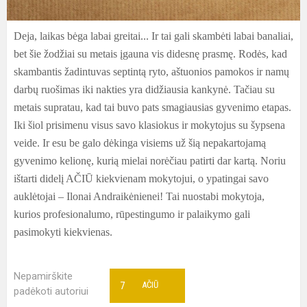
Deja, laikas bėga labai greitai... Ir tai gali skambėti labai banaliai,
bet šie žodžiai su metais įgauna vis didesnę prasmę. Rodės, kad
skambantis žadintuvas septintą ryto, aštuonios pamokos ir namų
darbų ruošimas iki nakties yra didžiausia kankynė. Tačiau su
metais supratau, kad tai buvo pats smagiausias gyvenimo etapas.
Iki šiol prisimenu visus savo klasiokus ir mokytojus su šypsena
veide. Ir esu be galo dėkinga visiems už šią nepakartojamą
gyvenimo kelionę, kurią mielai norėčiau patirti dar kartą. Noriu
ištarti didelį AČIŪ kiekvienam mokytojui, o ypatingai savo
auklėtojai – Ilonai Andraikėnienei! Tai nuostabi mokytoja,
kurios profesionalumo, rūpestingumo ir palaikymo gali
pasimokyti kiekvienas.
Nepamirškite
7
AČIŪ
padėkoti autoriui