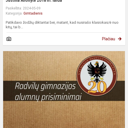
Justina Alionytė 2018 m. laida
Paskelbta: 2024-05-09
Kategorija:
Gimtadienis
Patikdavo žodžių diktantai bei, matant, kad nusirašo klasiokas/ė nuo
kitų, tai b...
Plačiau
L
R
2
m
l