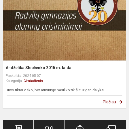
m
l
Andželika Slepčenko 2015 m. laida
Paskelbta: 2024-05-07
Kategorija:
Gimtadienis
Buvo tikrai visko, bet atmintyje pasiliko tik šilti ir geri dalykai.
Plačiau