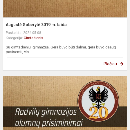
Augustė Goberytė 2019 m. laida
Paskelbta: 2024-05-08
Kategorija:
Gimtadienis
Su gimtadieniu, gimnazija! Gera buvo būti dalimi, gera buvo daaug
pasisemti, vis...
Plačiau
R
B
2
m
l