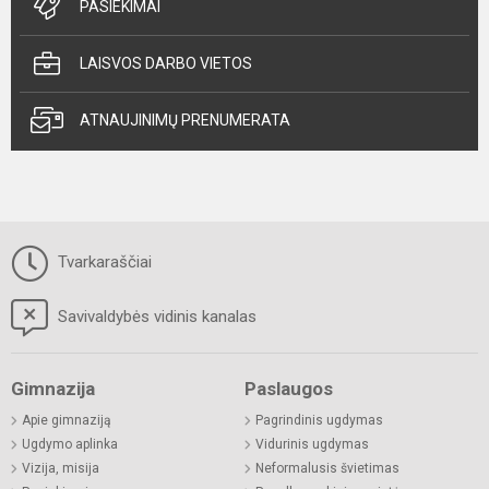
PASIEKIMAI
LAISVOS DARBO VIETOS
ATNAUJINIMŲ PRENUMERATA
Tvarkaraščiai
Savivaldybės vidinis kanalas
Gimnazija
Paslaugos
Apie gimnaziją
Pagrindinis ugdymas
Ugdymo aplinka
Vidurinis ugdymas
Vizija, misija
Neformalusis švietimas