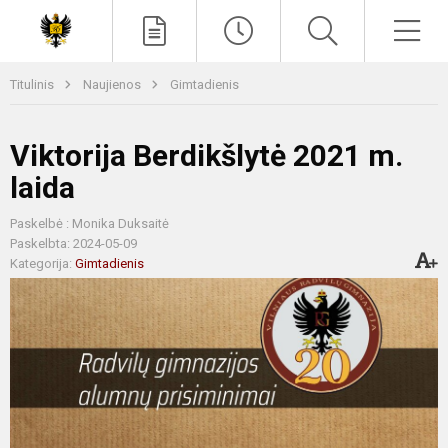
Paieška
Men
Titulinis
Naujienos
Gimtadienis
Viktorija Berdikšlytė 2021 m.
laida
Paskelbė : Monika Duksaitė
Paskelbta: 2024-05-09
Kategorija:
Gimtadienis