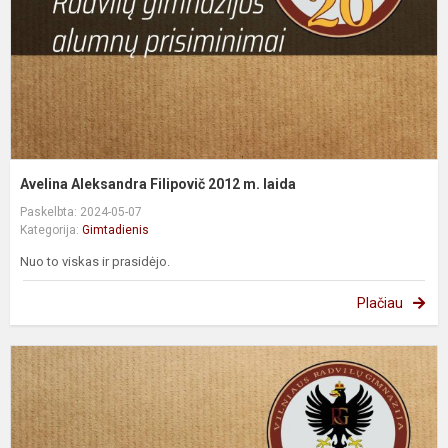
l
Avelina Aleksandra Filipovič 2012 m. laida
Paskelbta: 2024-05-07
Kategorija:
Gimtadienis
Nuo to viskas ir prasidėjo.
Plačiau
L
K
B
2