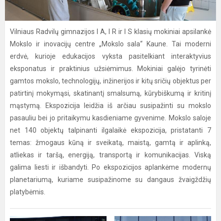
Vilniaus Radvilų gimnazijos I A, I R ir I S klasių mokiniai apsilankė
Mokslo ir inovacijų centre „Mokslo sala“ Kaune. Tai moderni
erdvė, kurioje edukacijos vyksta pasitelkiant interaktyvius
eksponatus ir praktinius užsiėmimus. Mokiniai galėjo tyrinėti
gamtos mokslo, technologijų, inžinerijos ir kitų sričių objektus per
patirtinį mokymąsi, skatinantį smalsumą, kūrybiškumą ir kritinį
mąstymą. Ekspozicija leidžia iš arčiau susipažinti su mokslo
pasauliu bei jo pritaikymu kasdieniame gyvenime. Mokslo saloje
net 140 objektų talpinanti ilgalaikė ekspozicija, pristatanti 7
temas: žmogaus kūną ir sveikatą, maistą, gamtą ir aplinką,
atliekas ir taršą, energiją, transportą ir komunikacijas. Viską
galima liesti ir išbandyti. Po ekspozicijos aplankėme modernų
planetariumą, kuriame susipažinome su dangaus žvaigždžių
platybėmis.