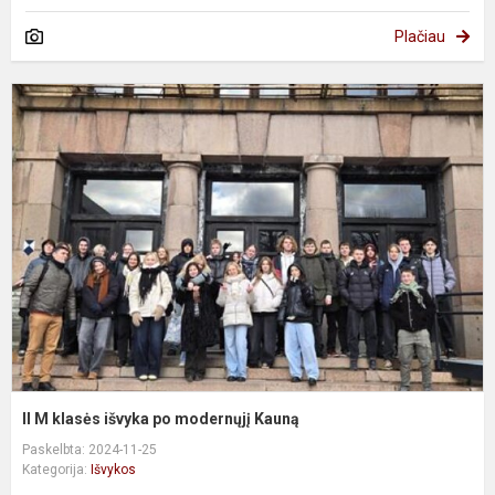
Plačiau
II
k
i
p
m
K
II M klasės išvyka po modernųjį Kauną
Paskelbta: 2024-11-25
Kategorija:
Išvykos