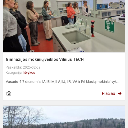
T
Gimnazijos mokinių veiklos Vilnius TECH
Paskelbta: 2025-02-09
Kategorija:
Išvykos
Vasario 4-7 dienomis IA,IB,IM,II A,IIJ, IIR,IVA ir IVI klasių mokiniai vyk...
Plačiau
II
N
t