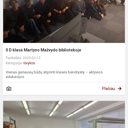
b
II D klasė Martyno Mažvydo bibliotekoje
Paskelbta: 2025-02-12
Kategorija:
Išvykos
Vienas geriausių būdų stiprinti klasės bendrystę – aktyvios
edukacijos.
Plačiau
G
m
v
V