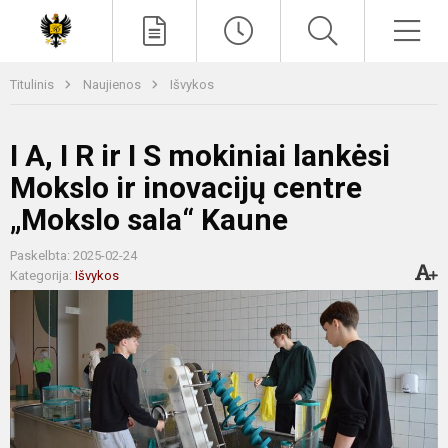
Paieška
Men
Titulinis
Naujienos
Išvykos
I A, I R ir I S mokiniai lankėsi
Mokslo ir inovacijų centre
„Mokslo sala“ Kaune
Paskelbta: 2025-02-24
Kategorija:
Išvykos