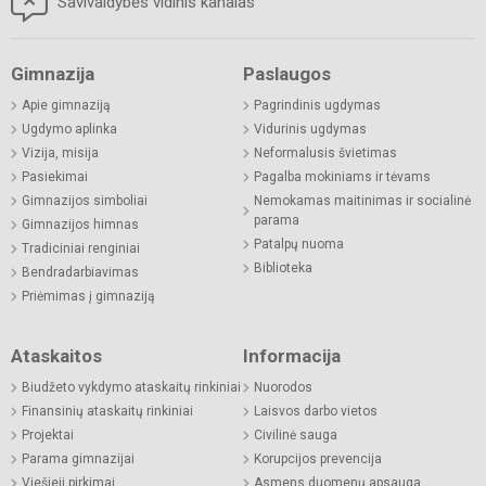
Savivaldybės vidinis kanalas
Gimnazija
Paslaugos
Apie gimnaziją
Pagrindinis ugdymas
Ugdymo aplinka
Vidurinis ugdymas
Vizija, misija
Neformalusis švietimas
Pasiekimai
Pagalba mokiniams ir tėvams
Gimnazijos simboliai
Nemokamas maitinimas ir socialinė
parama
Gimnazijos himnas
Patalpų nuoma
Tradiciniai renginiai
Biblioteka
Bendradarbiavimas
Priėmimas į gimnaziją
Ataskaitos
Informacija
Biudžeto vykdymo ataskaitų rinkiniai
Nuorodos
Finansinių ataskaitų rinkiniai
Laisvos darbo vietos
Projektai
Civilinė sauga
Parama gimnazijai
Korupcijos prevencija
Viešieji pirkimai
Asmens duomenų apsauga