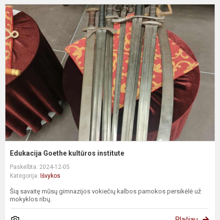
E
G
k
i
Edukacija Goethe kultūros institute
Paskelbta: 2024-12-05
Kategorija:
Išvykos
Šią savaitę mūsų gimnazijos vokiečių kalbos pamokos persikėlė už
mokyklos ribų.
Plačiau