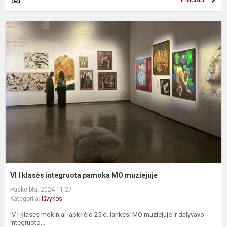
V
I
k
i
p
m
VI I klasės integruota pamoka MO muziejuje
Paskelbta: 2024-11-27
Kategorija:
Išvykos
IV I klasės mokiniai lapkričio 25 d. lankėsi MO muziejuje ir dalyvavo
integruoto...