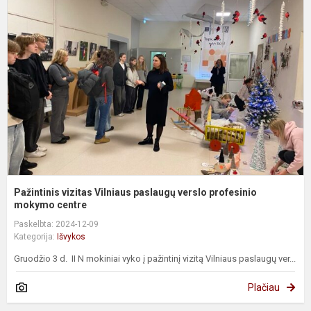
v
V
p
v
p
m
Pažintinis vizitas Vilniaus paslaugų verslo profesinio
mokymo centre
Paskelbta: 2024-12-09
Kategorija:
Išvykos
Gruodžio 3 d. II N mokiniai vyko į pažintinį vizitą Vilniaus paslaugų ver...
Plačiau