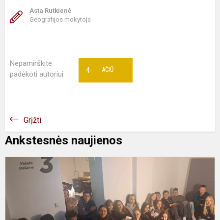
Asta Rutkienė
Geografijos mokytoja
Nepamirškite
4
AČIŪ
padėkoti autoriui
Grįžti
Ankstesnės naujienos
II
D
k
M
M