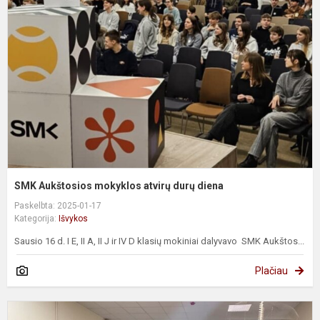
m
a
d
d
SMK Aukštosios mokyklos atvirų durų diena
Paskelbta: 2025-01-17
Kategorija:
Išvykos
Sausio 16 d. I E, II A, II J ir IV D klasių mokiniai dalyvavo SMK Aukštos...
Plačiau
P