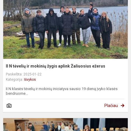
ir
m
ž
a
Ž
e
II N tėvelių ir mokinių žygis aplink Žaliuosius ežerus
Paskelbta: 2025-01-22
Kategorija:
Išvykos
II N klasės tėvelių ir mokinių iniciatyva sausio 19 dieną įvyko klasės
bendruome...
Plačiau
I
R