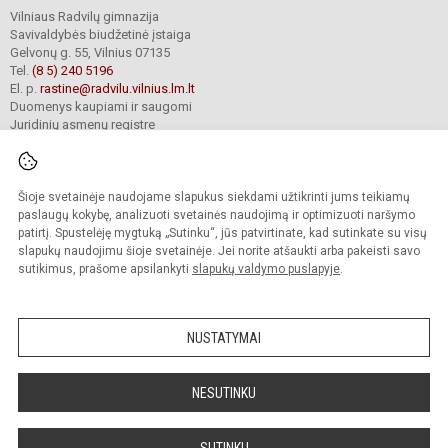
Vilniaus Radvilų gimnazija
Savivaldybės biudžetinė įstaiga
Gelvonų g. 55, Vilnius 07135
Tel.
(8 5) 240 5196
El. p.
rastine@radvilu.vilnius.lm.lt
Duomenys kaupiami ir saugomi
Juridinių asmenų registre
Įmonės kodas 190003285
Šioje svetainėje naudojame slapukus siekdami užtikrinti jums teikiamų
© 2022. Vilniaus Radvilų gimnazija. Visos teisės saugomos.
paslaugų kokybę, analizuoti svetainės naudojimą ir optimizuoti naršymo
Kopijuoti turinį be raštiško gimnazijos sutikimo griežtai draudžiama.
patirtį. Spustelėję mygtuką „Sutinku“, jūs patvirtinate, kad sutinkate su visų
slapukų naudojimu šioje svetainėje. Jei norite atšaukti arba pakeisti savo
Prieinamumo paraiška
Slapukų valdymas
sutikimus, prašome apsilankyti
slapukų valdymo puslapyje
.
Mes kuriame mokykloms
SVETAINESMOKYKLOMS.LT
NUSTATYMAI
NESUTINKU
SUTINKU