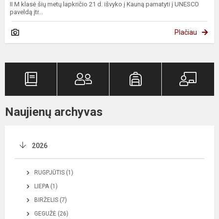
II M klasė šių metų lapkričio 21 d. išvyko į Kauną pamatyti į UNESCO
paveldą įtr...
Plačiau
Naujienų archyvas
2026
RUGPJŪTIS (1)
LIEPA (1)
BIRŽELIS (7)
GEGUŽĖ (26)