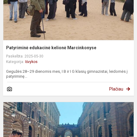
Patyriminė edukacinė kelionė Marcinkonyse
Paskelbta: 2025-05-30
Kategorija:
Išvykos
Gegužės 28–29 dienomis mes, I B ir I G klasių gimnazistai, leidomės į
patyriminę...
Plačiau
E
i
"
T
ir