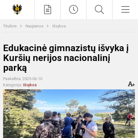
Paieška
Men
Titulinis
Naujienos
Išvykos
Edukacinė gimnazistų išvyka į
Kuršių nerijos nacionalinį
parką
Paskelbta: 2025-06-10
Kategorija:
Išvykos