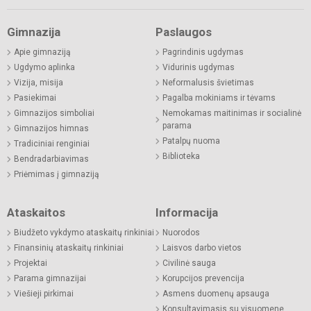
Gimnazija
Paslaugos
Apie gimnaziją
Pagrindinis ugdymas
Ugdymo aplinka
Vidurinis ugdymas
Vizija, misija
Neformalusis švietimas
Pasiekimai
Pagalba mokiniams ir tėvams
Gimnazijos simboliai
Nemokamas maitinimas ir socialinė
parama
Gimnazijos himnas
Patalpų nuoma
Tradiciniai renginiai
Biblioteka
Bendradarbiavimas
Priėmimas į gimnaziją
Ataskaitos
Informacija
Biudžeto vykdymo ataskaitų rinkiniai
Nuorodos
Finansinių ataskaitų rinkiniai
Laisvos darbo vietos
Projektai
Civilinė sauga
Parama gimnazijai
Korupcijos prevencija
Viešieji pirkimai
Asmens duomenų apsauga
Konsultavimasis su visuomene