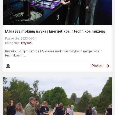
m
IA klasės mokinių išvyka į Energetikos ir technikos muziejų
Paskelbta: 2025-06-04
Kategorija:
Išvykos
Birželio 3 d. gimnazijos I A klasės mokiniai nuvyko į Energetikos ir
technikos m...
Plačiau
P
e
k
M