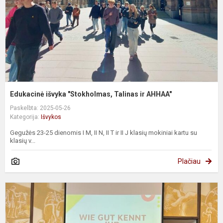
A
Edukacinė išvyka "Stokholmas, Talinas ir AHHAA"
Paskelbta: 2025-05-26
Kategorija:
Išvykos
Gegužės 23-25 dienomis I M, II N, II T ir II J klasių mokiniai kartu su
klasių v...
Plačiau
V
k
p