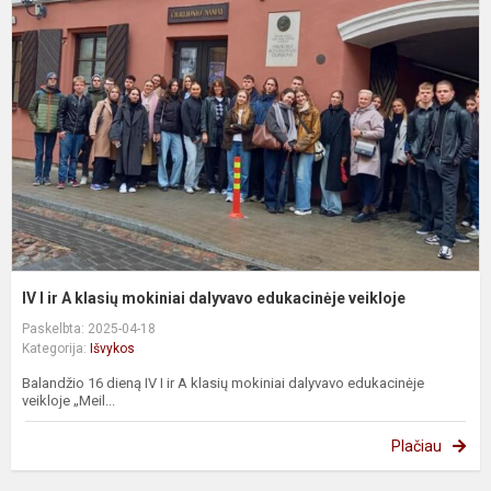
I
ir
A
k
m
d
e
v
IV I ir A klasių mokiniai dalyvavo edukacinėje veikloje
Paskelbta: 2025-04-18
Kategorija:
Išvykos
Balandžio 16 dieną IV I ir A klasių mokiniai dalyvavo edukacinėje
veikloje „Meil...
Plačiau