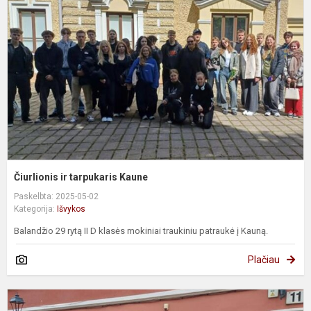
t
K
Čiurlionis ir tarpukaris Kaune
Paskelbta: 2025-05-02
Kategorija:
Išvykos
Balandžio 29 rytą II D klasės mokiniai traukiniu patraukė į Kauną.
Plačiau
I