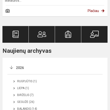
literatūros...
Plačiau
Naujienų archyvas
2026
RUGPJŪTIS (1)
LIEPA (1)
BIRŽELIS (7)
GEGUŽĖ (26)
BALANDIS (14)