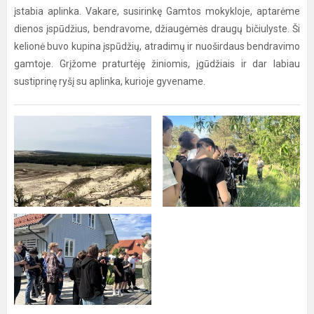
įstabia aplinka. Vakare, susirinkę Gamtos mokykloje, aptarėme
dienos įspūdžius, bendravome, džiaugėmės draugų bičiulyste. Ši
kelionė buvo kupina įspūdžių, atradimų ir nuoširdaus bendravimo
gamtoje. Grįžome praturtėję žiniomis, įgūdžiais ir dar labiau
sustiprinę ryšį su aplinka, kurioje gyvename.