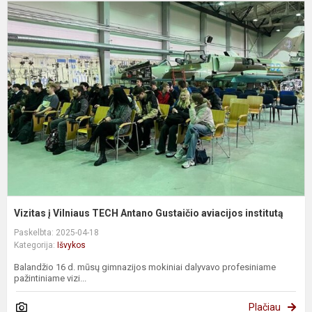
V
į
V
T
A
G
a
in
Vizitas į Vilniaus TECH Antano Gustaičio aviacijos institutą
Paskelbta: 2025-04-18
Kategorija:
Išvykos
Balandžio 16 d. mūsų gimnazijos mokiniai dalyvavo profesiniame
pažintiniame vizi...
Plačiau