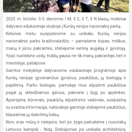
2025 m. birželio 3-5 dienomis I M, II E, II T, II N klasių mokiniai
dalyvavo edukacinėje išvykoje į Kuršių nerijos nacionalinį parką.
Kelionės metu susipažinome su unikaliu Kuršių nerijos
nacionalinio parko kraštovaizdžiu – pamatėme kopas, miškus,
marių ir jūros pakrantes, stebėjome vietinę augaliją ir gyvūniją.
Ypač nustebino uodų truklių gausa ne tik marių pakrantėje, bet ir
miestelyje, patalpose.
Gamtos mokykloje dalyvavome edukacinėje programoje apie
Kuršių nerijoje gyvenančius gyvūnus, paukščius, jų biologiją ir
paplitimą. Parko biologas, pamokęs mus atpažinti paukščius
pagal jų skleidžiamus garsus, pakvietė į žygį po apylinkes.
Apsirūpinę žiūronais, paukščių atpažinimo vadovais, susipažinę
su svarbia informacija, natūralioje gamtoje stebėjome paukščius,
klausėmės jų išskirtinių balsų.
Nors oras mūsų ir nelepino, bet po žygio patrukėme į nuostabų
Lietuvos kampelį - Nidą. Stebėjomės jos unikalia architektūra,