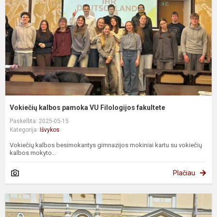
V
F
f
Vokiečių kalbos pamoka VU Filologijos fakultete
Paskelbta: 2025-05-15
Kategorija:
Išvykos
Vokiečių kalbos besimokantys gimnazijos mokiniai kartu su vokiečių
kalbos mokyto...
Plačiau
Č
ir