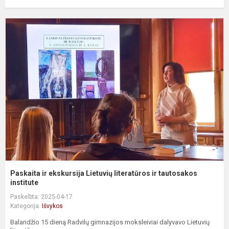
P
ir
e
L
l
ir
t
i..
Paskaita ir ekskursija Lietuvių literatūros ir tautosakos
institute
Paskelbta: 2025-04-17
Kategorija:
Išvykos
Balandžio 15 dieną Radvilų gimnazijos moksleiviai dalyvavo Lietuvių