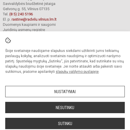
Savivaldybės biudžetinė įstaiga
Gelvonų g. 55, Vilnius 07135
Tel.
(8 5) 240 5196
El. p.
rastine@radvilu.vilnius.lm.lt
Duomenys kaupiami ir saugomi
Juridinių asmenų registre
Įmonės kodas 190003285
Šioje svetainėje naudojame slapukus siekdami užtikrinti jums teikiamų
© 2022. Vilniaus Radvilų gimnazija. Visos teisės saugomos.
paslaugų kokybę, analizuoti svetainės naudojimą ir optimizuoti naršymo
Kopijuoti turinį be raštiško gimnazijos sutikimo griežtai draudžiama.
patirtį. Spustelėję mygtuką „Sutinku“, jūs patvirtinate, kad sutinkate su visų
slapukų naudojimu šioje svetainėje. Jei norite atšaukti arba pakeisti savo
Prieinamumo paraiška
Slapukų valdymas
sutikimus, prašome apsilankyti
slapukų valdymo puslapyje
.
Mes kuriame mokykloms
SVETAINESMOKYKLOMS.LT
NUSTATYMAI
NESUTINKU
SUTINKU