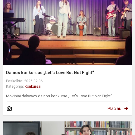
L
B
N
F
Dainos konkursas „Let’s Love But Not Fight“
Paskelbta: 2026-02-06
Kategorija:
Konkursai
Mokiniai dalyvavo dainos konkurse „Let’s Love But Not Fight“.
Plačiau
M
s