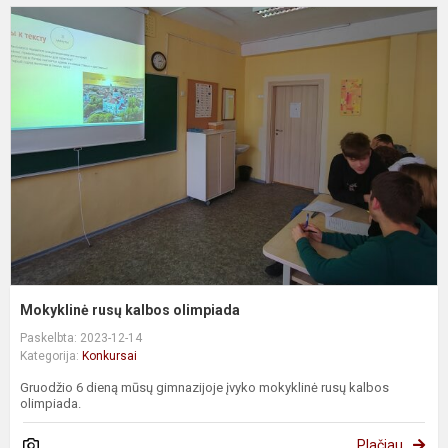
M
r
k
o
Mokyklinė rusų kalbos olimpiada
Paskelbta: 2023-12-14
Kategorija:
Konkursai
Gruodžio 6 dieną mūsų gimnazijoje įvyko mokyklinė rusų kalbos
olimpiada.
Plačiau