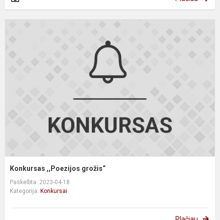
K
,
g
Konkursas ,,Poezijos grožis“
Paskelbta: 2023-04-18
Kategorija:
Konkursai
Plačiau