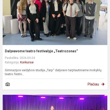
Dalyvavome teatro festivalyje „Teatrozonas“
Paskelbta: 2026-03-24
Kategorija:
Konkursai
Gimnazijos vaidybos studija „Tarp“ dalyvavo tarptautiniame mokyklų
teatro festiv...
Plačiau
D
k
„