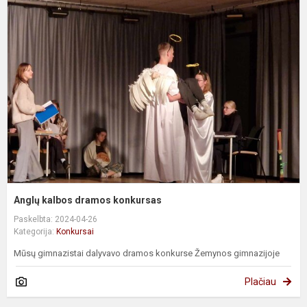
k
d
k
Anglų kalbos dramos konkursas
Paskelbta: 2024-04-26
Kategorija:
Konkursai
Mūsų gimnazistai dalyvavo dramos konkurse Žemynos gimnazijoje
Plačiau