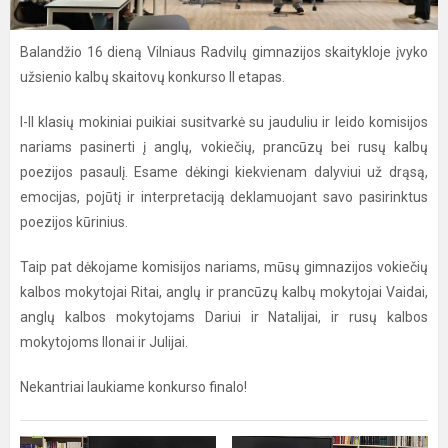
Balandžio 16 dieną Vilniaus Radvilų gimnazijos skaitykloje įvyko
užsienio kalbų skaitovų konkurso II etapas.
I-II klasių mokiniai puikiai susitvarkė su jauduliu ir leido komisijos
nariams pasinerti į anglų, vokiečių, prancūzų bei rusų kalbų
poezijos pasaulį. Esame dėkingi kiekvienam dalyviui už drąsą,
emocijas, pojūtį ir interpretaciją deklamuojant savo pasirinktus
poezijos kūrinius.
Taip pat dėkojame komisijos nariams, mūsų gimnazijos vokiečių
kalbos mokytojai Ritai, anglų ir prancūzų kalbų mokytojai Vaidai,
anglų kalbos mokytojams Dariui ir Natalijai, ir rusų kalbos
mokytojoms Ilonai ir Julijai.
Nekantriai laukiame konkurso finalo!