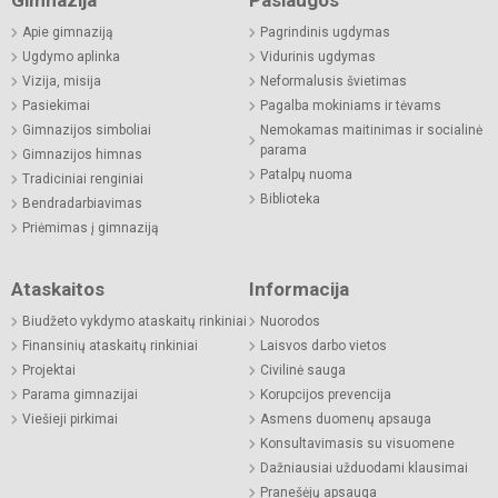
Gimnazija
Paslaugos
Apie gimnaziją
Pagrindinis ugdymas
Ugdymo aplinka
Vidurinis ugdymas
Vizija, misija
Neformalusis švietimas
Pasiekimai
Pagalba mokiniams ir tėvams
Gimnazijos simboliai
Nemokamas maitinimas ir socialinė
parama
Gimnazijos himnas
Patalpų nuoma
Tradiciniai renginiai
Biblioteka
Bendradarbiavimas
Priėmimas į gimnaziją
Ataskaitos
Informacija
Biudžeto vykdymo ataskaitų rinkiniai
Nuorodos
Finansinių ataskaitų rinkiniai
Laisvos darbo vietos
Projektai
Civilinė sauga
Parama gimnazijai
Korupcijos prevencija
Viešieji pirkimai
Asmens duomenų apsauga
Konsultavimasis su visuomene
Dažniausiai užduodami klausimai
Pranešėjų apsauga