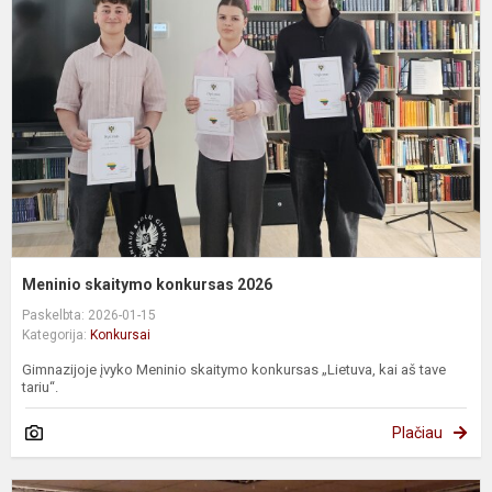
k
2
Meninio skaitymo konkursas 2026
Paskelbta: 2026-01-15
Kategorija:
Konkursai
Gimnazijoje įvyko Meninio skaitymo konkursas „Lietuva, kai aš tave
tariu“.
Plačiau
A