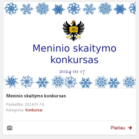
M
s
k
Meninio skaitymo konkursas
Paskelbta: 2024-01-18
Kategorija:
Konkursai
Plačiau