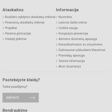
Ataskaitos
Informacija
Biudžeto vykdymo ataskaitų rinkiniai
Nuorodos
Finansinių ataskaitų rinkiniai
Laisvos darbo vietos
Projektai
Civilinė sauga
Parama gimnazijai
Korupcijos prevencija
Viešieji pirkimai
Asmens duomenų apsauga
Konsultavimasis su visuomene
Dažniausiai užduodami klausimai
Pranešėjų apsauga
Teisinė informacija
Atviri duomenys
Pastebėjote klaidų?
Turite pasiūlymų?
RAŠYKITE
Bendraukime