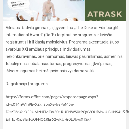
Vilniaus Radvilų gimnazija įgyvendina ,,The Duke of Edinburgh's
International Award'' (DofE) tarptautinę programą ir kviečia
registruotis I ir II klasių moksleivius. Programa akcentuoja šiuos
svarbius XXI amžiaus principus: individualumas,
nekonkuravimas, prieinamumas, laisvas pasirinkimas, asmeninis
tobulėjimas, subalansuotumas, progresyvumas, įkvėpimas,
ištvermingumas bei mėgavimasis vykdoma veikla.
Registracija į programą:
https://forms.office.com/pages/responsepage.aspx?
id=x0T4nWlhPEyXZg_SpnXe-lvsPeM5e-
lOszT2oYdcYFRUMzNEMlBVS01RUENWS0tPQVVOUlMwUlBHNS4u&fbcli
Erl_kJ-0ip9larFxOFHQ1REr62wKUHr0L8bvsXTSg/