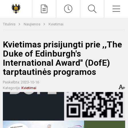
Paieška
Men
Titulinis
Naujienos
Kvietimai
Kvietimas prisijungti prie ,,The
Duke of Edinburgh's
International Award'' (DofE)
tarptautinės programos
Paskelbta: 2023-10-16
Kategorija:
Kvietimai