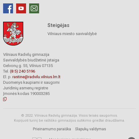
Steigėjas
Vilniaus miesto savivaldybė
Vilniaus Radvilų gimnazija
Savivaldybės biudžetinė įstaiga
Gelvonų g. 55, Vilnius 07135
Tel.
(8 5) 240 5196
El. p.
rastine@radvilu.vilnius.lm.lt
Duomenys kaupiami ir saugomi
Juridinių asmenų registre
Įmonės kodas 190003285
© 2022. Vilniaus Radvilų gimnazija. Visos teisės saugomos.
Kopijuoti turinį be raštiško gimnazijos sutikimo griežtai draudžiama.
Prieinamumo paraiška
Slapukų valdymas