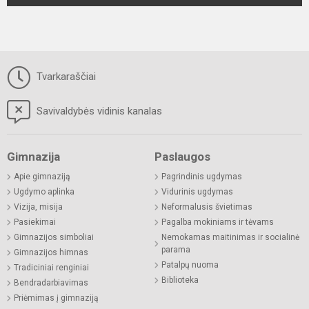
Tvarkaraščiai
Savivaldybės vidinis kanalas
Gimnazija
Paslaugos
Apie gimnaziją
Pagrindinis ugdymas
Ugdymo aplinka
Vidurinis ugdymas
Vizija, misija
Neformalusis švietimas
Pasiekimai
Pagalba mokiniams ir tėvams
Gimnazijos simboliai
Nemokamas maitinimas ir socialinė
parama
Gimnazijos himnas
Patalpų nuoma
Tradiciniai renginiai
Biblioteka
Bendradarbiavimas
Priėmimas į gimnaziją