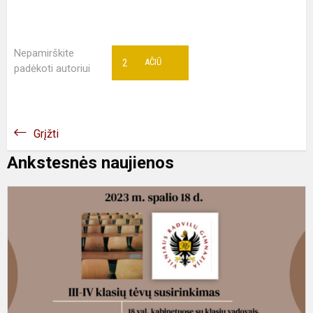
Nepamirškite
2
AČIŪ
padėkoti autoriui
Grįžti
Ankstesnės naujienos
II
I
k
t
s