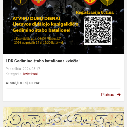
k
LDK Gedimino štabo batalionas kviečia!
Paskelbta: 2024-05-17
Kategorija:
Kvietimai
ATVIRŲ DURŲ DIENA!
Plačiau
K