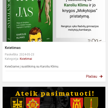
Kvietimas
Paskelbta: 2024-05-23
Kategorija:
Kvietimai
Kviečiame į susitikimą su Karoliu Klimu.
Plačiau
L
G
š
b