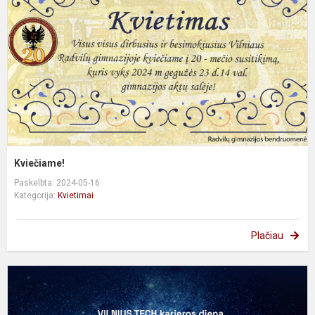
Kviečiame!
Paskelbta: 2024-05-16
Kategorija:
Kvietimai
Plačiau
V
T
k