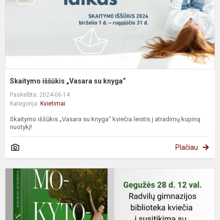
Skaitymo iššūkis „Vasara su knyga“
Paskelbta: 2024-06-14
Kategorija:
Kvietimai
Skaitymo iššūkis „Vasara su knyga“ kviečia leistis į atradimų kupiną
nuotykį!
Plačiau
K