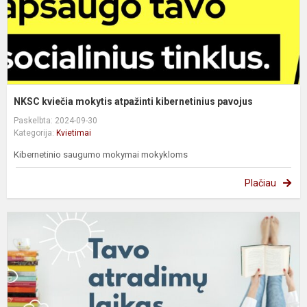
NKSC kviečia mokytis atpažinti kibernetinius pavojus
Paskelbta: 2024-09-30
Kategorija:
Kvietimai
Kibernetinio saugumo mokymai mokykloms
Plačiau
S
i
„
s
k