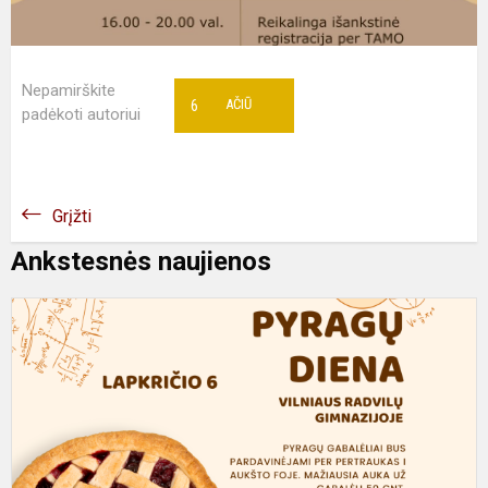
Nepamirškite
6
AČIŪ
padėkoti autoriui
Grįžti
Ankstesnės naujienos
P
d