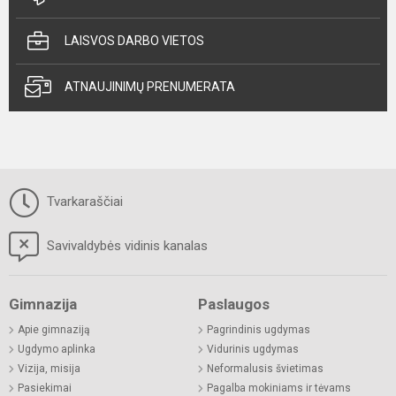
LAISVOS DARBO VIETOS
ATNAUJINIMŲ PRENUMERATA
Tvarkaraščiai
Savivaldybės vidinis kanalas
Gimnazija
Paslaugos
Apie gimnaziją
Pagrindinis ugdymas
Ugdymo aplinka
Vidurinis ugdymas
Vizija, misija
Neformalusis švietimas
Pasiekimai
Pagalba mokiniams ir tėvams