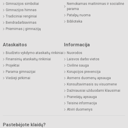
Gimnazijos simboliai
Nemokamas maitinimas ir socialinė
parama
Gimnazijos himnas
Patalpų nuoma
Tradiciniai renginiai
Biblioteka
Bendradarbiavimas
Priėmimas į gimnaziją
Ataskaitos
Informacija
Biudžeto vykdymo ataskaitų rinkiniai
Nuorodos
Finansinių ataskaitų rinkiniai
Laisvos darbo vietos
Projektai
Civilinė sauga
Parama gimnazijai
Korupcijos prevencija
Viešieji pirkimai
Asmens duomenų apsauga
Konsultavimasis su visuomene
Dažniausiai užduodami klausimai
Pranešėjų apsauga
Teisinė informacija
Atviri duomenys
Pastebėjote klaidų?