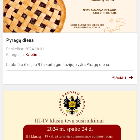
Pyragų diena
Paskelbta: 2024-10-31
Kategorija:
Kvietimai
Lapkričio 6 d. jau 9-tą kartą gimnazijoje vyks Ptragų diena.
Plačiau
II
I
-
g
k
m
t