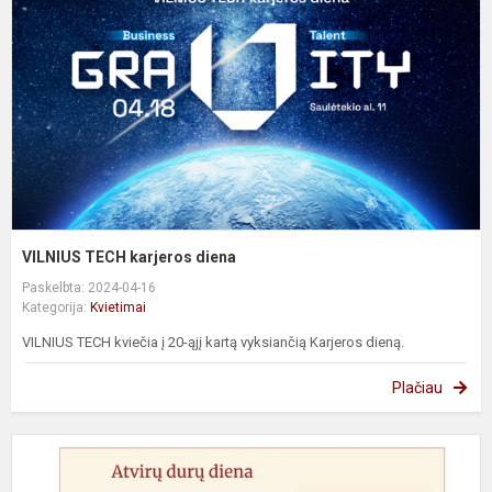
d
VILNIUS TECH karjeros diena
Paskelbta: 2024-04-16
Kategorija:
Kvietimai
VILNIUS TECH kviečia į 20-ąjį kartą vyksiančią Karjeros dieną.
Plačiau
A
D