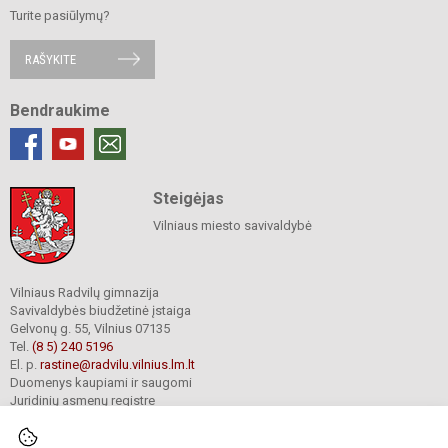
Turite pasiūlymų?
RAŠYKITE
Bendraukime
Steigėjas
Vilniaus miesto savivaldybė
Vilniaus Radvilų gimnazija
Savivaldybės biudžetinė įstaiga
Gelvonų g. 55, Vilnius 07135
Tel.
(8 5) 240 5196
El. p.
rastine@radvilu.vilnius.lm.lt
Duomenys kaupiami ir saugomi
Juridinių asmenų registre
Įmonės kodas 190003285