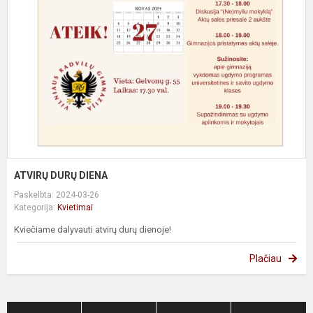
D
ATVIRŲ DURŲ DIENA
Paskelbta: 2024-03-26
Kategorija:
Kvietimai
Kviečiame dalyvauti atvirų durų dienoje!
Plačiau