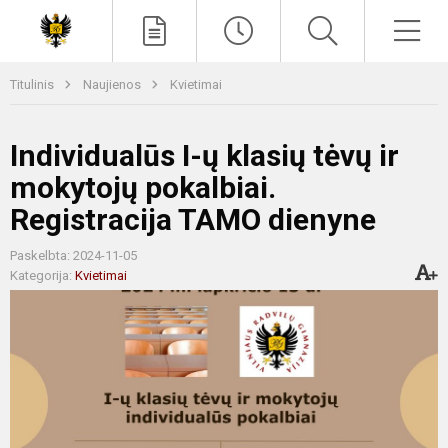
Paieška
Men
Titulinis
Naujienos
Kvietimai
Individualūs I-ų klasių tėvų ir
mokytojų pokalbiai.
Registracija TAMO dienyne
Paskelbta: 2024-11-05
Kategorija:
Kvietimai