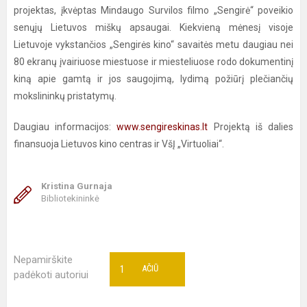
projektas, įkvėptas Mindaugo Survilos filmo „Sengirė“ poveikio
senųjų Lietuvos miškų apsaugai. Kiekvieną mėnesį visoje
Lietuvoje vykstančios „Sengirės kino“ savaitės metu daugiau nei
80 ekranų įvairiuose miestuose ir miesteliuose rodo dokumentinį
kiną apie gamtą ir jos saugojimą, lydimą požiūrį plečiančių
mokslininkų pristatymų.
Daugiau informacijos:
www.sengireskinas.lt
Projektą iš dalies
finansuoja Lietuvos kino centras ir VšĮ „Virtuoliai“.
Kristina Gurnaja
Bibliotekininkė
Nepamirškite
1
AČIŪ
padėkoti autoriui