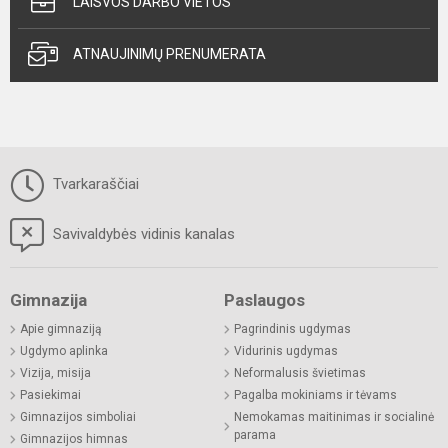
LAISVOS DARBO VIETOS
ATNAUJINIMŲ PRENUMERATA
Tvarkaraščiai
Savivaldybės vidinis kanalas
Gimnazija
Paslaugos
Apie gimnaziją
Pagrindinis ugdymas
Ugdymo aplinka
Vidurinis ugdymas
Vizija, misija
Neformalusis švietimas
Pasiekimai
Pagalba mokiniams ir tėvams
Gimnazijos simboliai
Nemokamas maitinimas ir socialinė
parama
Gimnazijos himnas