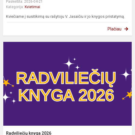
Paskelbta: 2026-04-21
Kategorija:
Kvietimai
Kviečiame į susitikimą su rašytoju V. Jasaičiu ir jo knygos pristatymą.
Plačiau
R
k
2
Radviliečių knyga 2026