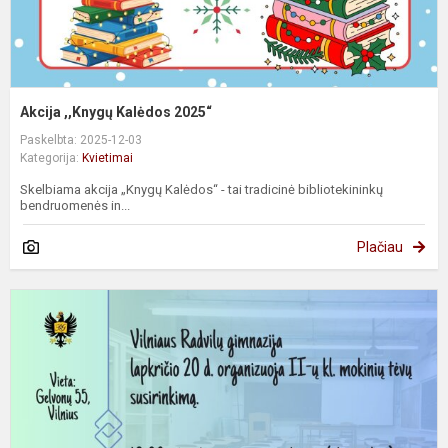
Akcija ,,Knygų Kalėdos 2025“
Paskelbta: 2025-12-03
Kategorija:
Kvietimai
Skelbiama akcija „Knygų Kalėdos“ - tai tradicinė bibliotekininkų
bendruomenės in...
Plačiau
II
k
t
s