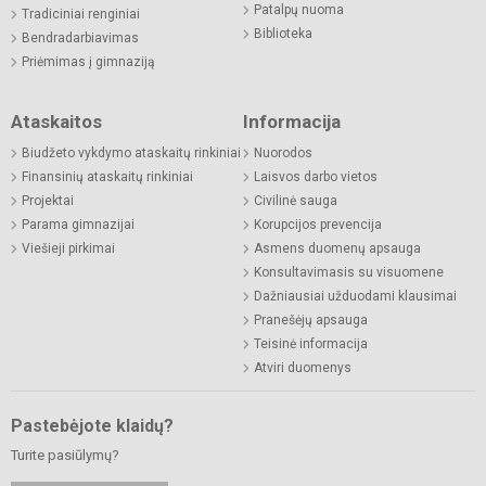
Patalpų nuoma
Tradiciniai renginiai
Biblioteka
Bendradarbiavimas
Priėmimas į gimnaziją
Ataskaitos
Informacija
Biudžeto vykdymo ataskaitų rinkiniai
Nuorodos
Finansinių ataskaitų rinkiniai
Laisvos darbo vietos
Projektai
Civilinė sauga
Parama gimnazijai
Korupcijos prevencija
Viešieji pirkimai
Asmens duomenų apsauga
Konsultavimasis su visuomene
Dažniausiai užduodami klausimai
Pranešėjų apsauga
Teisinė informacija
Atviri duomenys
Pastebėjote klaidų?
Turite pasiūlymų?