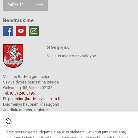
RAŠYKITE
Bendraukime
Steigėjas
Vilniaus miesto savivaldybė
Vilniaus Radvilų gimnazija
Savivaldybės biudžetinė įstaiga
Gelvonų g. 55, Vilnius 07135
Tel.
(8 5) 240 5196
El. p.
rastine@radvilu.vilnius.lm.lt
Duomenys kaupiami ir saugomi
Juridinių asmenų registre
Įmonės kodas 190003285
Šioje svetainėje naudojame slapukus siekdami užtikrinti jums teikiamų
© 2022. Vilniaus Radvilų gimnazija. Visos teisės saugomos.
paslaugų kokybę, analizuoti svetainės naudojimą ir optimizuoti naršymo