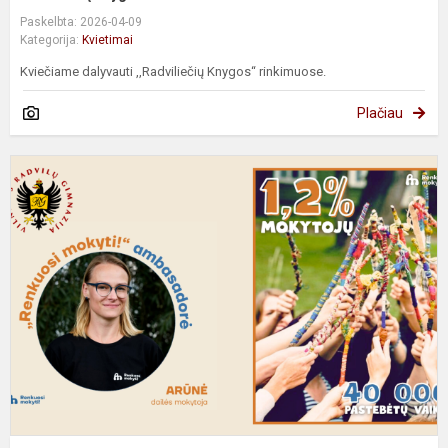
Paskelbta: 2026-04-09
Kategorija:
Kvietimai
Kviečiame dalyvauti ,,Radviliečių Knygos“ rinkimuose.
Plačiau
K
p
"
m
p