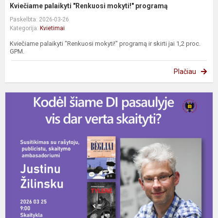
Kviečiame palaikyti "Renkuosi mokyti!" programą
Paskelbta: 2026-03-26
Kategorija:
Kvietimai
Kviečiame palaikyti "Renkuosi mokyti!" programą ir skirti jai 1,2 proc.
GPM.
Plačiau
K
š
D
p
v
d
v
s