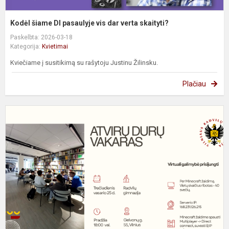
Kodėl šiame DI pasaulyje vis dar verta skaityti?
Paskelbta: 2026-03-18
Kategorija:
Kvietimai
Kviečiame į susitikimą su rašytoju Justinu Žilinsku.
Plačiau
A
d
v
-
k