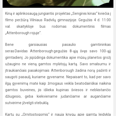
Kiną ir aplinkosaugą jungiantis projektas „Sengirės kinas“ kviečia į
filmo peržiūrą Vilniaus Radvilų gimnazijoje. Gegužės 4 d. 11:00
val. skaitykloje bus rodomas dokumentinis filmas
„Attenborough rojuje“.
Bene garsiausias pasaulio gamtininkas
seras Davidas Attenborough gegužės 8-ąją švęs savo 100-ąjį
gimtadienį. Jo įspūdinga dokumentika apie mūsų planetos grožį
užaugino ne vieną gamtos mylėtojų kartą. Savo smalsumu ir
įtraukiančiais pasakojimais Attenborough žadina norą pažinti ir
saugoti pasaulį, kuriame gyvename. Nepaisant to, kad per savo
ilgą gyvenimą matė kaip žmogaus veikla beatodairiškai naikina
gamtos buveines, jis išlieka kupinas šviesos ir neblėstančio
džiugesio, geba kiekviename judančiame ar augančiame
sutvėrime įžvelgti stebuklą.
Kartu su „Ornitostogomis“ ir nauja knygų apie gamtą leidykla