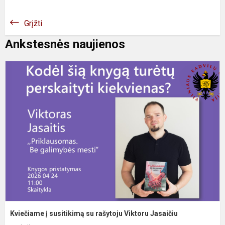
Grįžti
Ankstesnės naujienos
K
į
s
s
r
V
J
Kviečiame į susitikimą su rašytoju Viktoru Jasaičiu