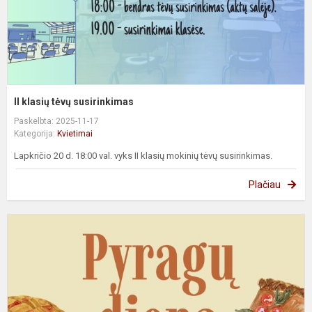
II klasių tėvų susirinkimas
Paskelbta: 2025-11-17
Kategorija:
Kvietimai
Lapkričio 20 d. 18:00 val. vyks II klasių mokinių tėvų susirinkimas.
Plačiau
P
d
-
k
k
ir