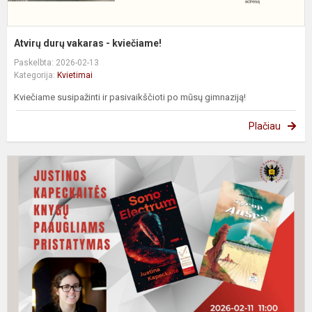
Atvirų durų vakaras - kviečiame!
Paskelbta: 2026-02-13
Kategorija:
Kvietimai
Kviečiame susipažinti ir pasivaikščioti po mūsų gimnaziją!
Plačiau
K
į
k
p