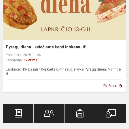
s
Pyragų diena - kviečiame kepti ir skanauti!
Paskelbta: 2025-11-06
Kategorija:
Kvietimai
Lapkričio 13-ąją jau 10-ą kartą gimnazijoje vyks Pyragų diena. Norintieji
d...
Plačiau