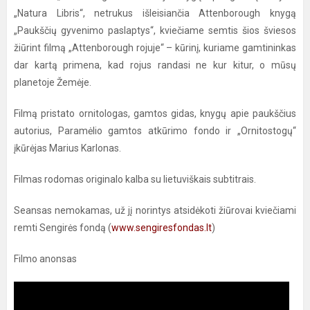
„Natura Libris“, netrukus išleisiančia Attenborough knygą
„Paukščių gyvenimo paslaptys“, kviečiame semtis šios šviesos
žiūrint filmą „Attenborough rojuje“ – kūrinį, kuriame gamtininkas
dar kartą primena, kad rojus randasi ne kur kitur, o mūsų
planetoje Žemėje.
Filmą pristato ornitologas, gamtos gidas, knygų apie paukščius
autorius, Paramėlio gamtos atkūrimo fondo ir „Ornitostogų“
įkūrėjas Marius Karlonas.
Filmas rodomas originalo kalba su lietuviškais subtitrais.
Seansas nemokamas, už jį norintys atsidėkoti žiūrovai kviečiami
remti Sengirės fondą (
www.sengiresfondas.lt
)
Filmo anonsas