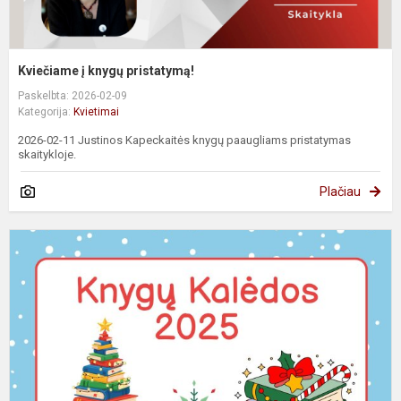
Kviečiame į knygų pristatymą!
Paskelbta: 2026-02-09
Kategorija:
Kvietimai
2026-02-11 Justinos Kapeckaitės knygų paaugliams pristatymas
skaitykloje.
Plačiau
A
,
K
2