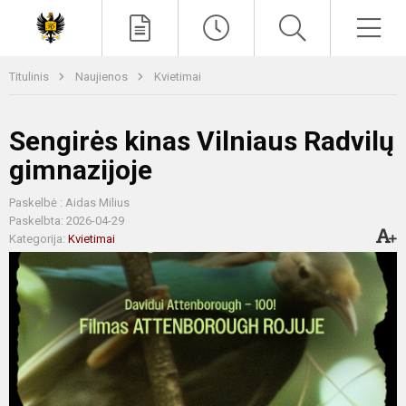
Paieška
Men
Titulinis
Naujienos
Kvietimai
Sengirės kinas Vilniaus Radvilų
gimnazijoje
Paskelbė : Aidas Milius
Paskelbta: 2026-04-29
Kategorija:
Kvietimai