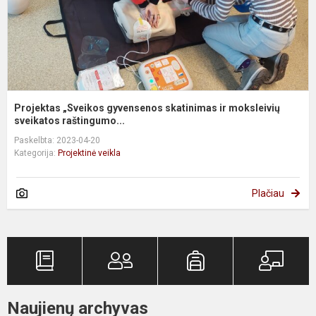
s
Projektas „Sveikos gyvensenos skatinimas ir moksleivių
sveikatos raštingumo...
Paskelbta: 2023-04-20
Kategorija:
Projektinė veikla
Plačiau
Naujienų archyvas