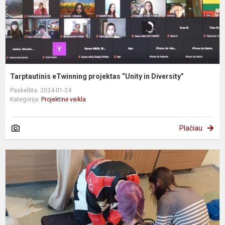
Tarptautinis eTwinning projektas “Unity in Diversity”
Paskelbta: 2024-01-24
Kategorija:
Projektinė veikla
Plačiau
P
„
g
s
ir
m