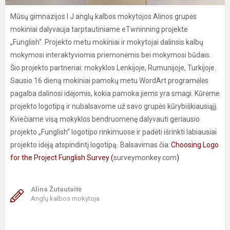
Mūsų gimnazijos I J anglų kalbos mokytojos Alinos grupės
mokiniai dalyvauja tarptautiniame eTwninning projekte
„Funglish“. Projekto metu mokiniai ir mokytojai dalinsis kalbų
mokymosi interaktyviomis priemonėmis bei mokymosi būdais.
Šio projekto partneriai: mokyklos Lenkijoje, Rumunijoje, Turkijoje.
Sausio 16 dieną mokiniai pamokų metu WordArt programėlės
pagalba dalinosi idėjomis, kokia pamoka jiems yra smagi. Kūrėme
projekto logotipą ir nubalsavome už savo grupės kūrybiškiausiąjį.
Kviečiame visą mokyklos bendruomenę dalyvauti geriausio
projekto „Funglish“ logotipo rinkimuose ir padėti išrinkti labiausiai
projekto idėją atspindintį logotipą. Balsavimas čia:
Choosing Logo
for the Project Funglish Survey (
surveymonkey.com
)
Alina Žutautaitė
Anglų kalbos mokytoja