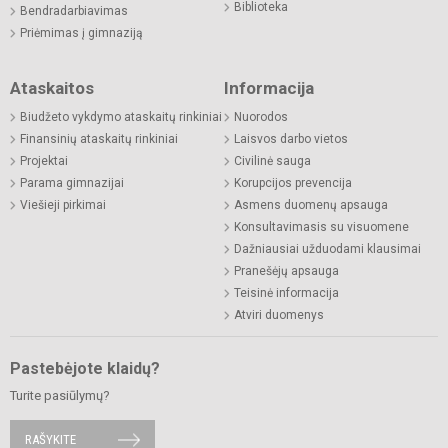
Biblioteka
Bendradarbiavimas
Priėmimas į gimnaziją
Ataskaitos
Informacija
Biudžeto vykdymo ataskaitų rinkiniai
Nuorodos
Finansinių ataskaitų rinkiniai
Laisvos darbo vietos
Projektai
Civilinė sauga
Parama gimnazijai
Korupcijos prevencija
Viešieji pirkimai
Asmens duomenų apsauga
Konsultavimasis su visuomene
Dažniausiai užduodami klausimai
Pranešėjų apsauga
Teisinė informacija
Atviri duomenys
Pastebėjote klaidų?
Turite pasiūlymų?
RAŠYKITE