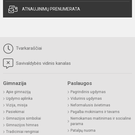
ATNAUJINIMŲ PRENUMERATA
Tvarkaraščiai
Savivaldybės vidinis kanalas
Gimnazija
Paslaugos
Apie gimnaziją
Pagrindinis ugdymas
Ugdymo aplinka
Vidurinis ugdymas
Vizija, misija
Neformalusis švietimas
Pasiekimai
Pagalba mokiniams ir tėvams
Gimnazijos simboliai
Nemokamas maitinimas ir socialinė
parama
Gimnazijos himnas
Patalpų nuoma
Tradiciniai renginiai