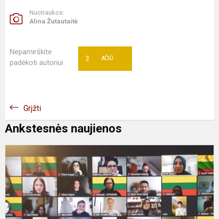
Nuotraukos:
Alina Žutautaitė
Nepamirškite
3
AČIŪ
padėkoti autoriui
Grįžti
Ankstesnės naujienos
T
e
p
“
i
D