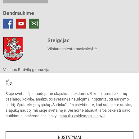
Bendraukime
Steigėjas
Vilniaus miesto savivaldybė
Vilniaus Radvilų gimnazija
Savivaldybės biudžetinė įstaiga
Gelvonų g. 55, Vilnius 07135
Tel.
(8 5) 240 5196
El. p.
rastine@radvilu.vilnius.lm.lt
Šioje svetainėje naudojame slapukus siekdami užtikrinti jums teikiamų
Duomenys kaupiami ir saugomi
paslaugų kokybę, analizuoti svetainės naudojimą ir optimizuoti naršymo
Juridinių asmenų registre
patirtį. Spustelėję mygtuką „Sutinku“, jūs patvirtinate, kad sutinkate su visų
Įmonės kodas 190003285
slapukų naudojimu šioje svetainėje. Jei norite atšaukti arba pakeisti savo
sutikimus, prašome apsilankyti
slapukų valdymo puslapyje
.
© 2022. Vilniaus Radvilų gimnazija. Visos teisės saugomos.
Kopijuoti turinį be raštiško gimnazijos sutikimo griežtai draudžiama.
NUSTATYMAI