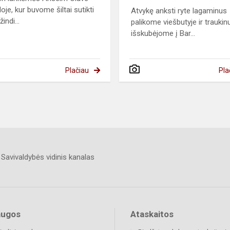
oje, kur buvome šiltai sutikti
Atvykę anksti ryte lagaminus
indi...
palikome viešbutyje ir traukin
išskubėjome į Bar...
Plačiau
Pla
Savivaldybės vidinis kanalas
augos
Ataskaitos