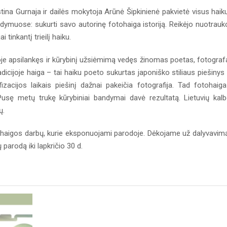
tina Gurnaja ir dailės mokytoja Arūnė Šipkinienė pakvietė visus haiku
dymuose: sukurti savo autorinę fotohaiga istoriją. Reikėjo nuotrauk
 tinkantį trieilį haiku.
je apsilankęs ir kūrybinį užsiėmimą vedęs žinomas poetas, fotograf
adicijoje haiga – tai haiku poeto sukurtas japoniško stiliaus piešinys
izacijos laikais piešinį dažnai pakeičia fotografija. Tad fotohaig
s. Pusę metų trukę kūrybiniai bandymai davė rezultatą. Lietuvių kal
ų.
2 haigos darbų, kurie eksponuojami parodoje. Dėkojame už dalyvavimą
parodą iki lapkričio 30 d.