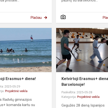
a pristatė...
pažintį su Barselonos...
Plačiau
Pla
Penktoji
Erasmus+
diena!
oji Erasmus+ diena!
Ketvirtoji Erasmus+ dien
Barselonoje!
ta: 2025-05-29
ija:
Projektinė veikla
Paskelbta: 2025-05-28
Kategorija:
Projektinė veikla
us Radvilų gimnazijos
us+ komanda kartu su
Gegužės 28 dieną Ispanijos