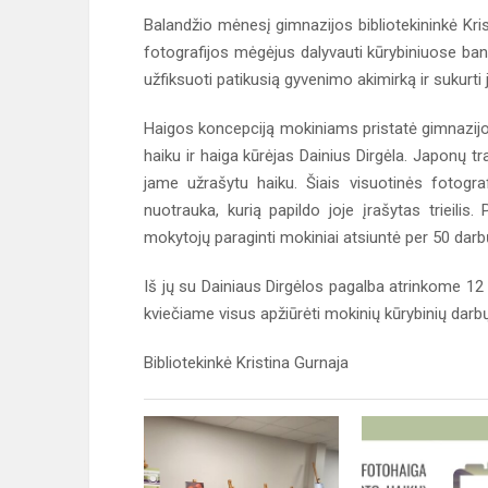
Balandžio mėnesį gimnazijos bibliotekininkė Kris
fotografijos mėgėjus dalyvauti kūrybiniuose ban
užfiksuoti patikusią gyvenimo akimirką ir sukurti jai
Haigos koncepciją mokiniams pristatė gimnazijo
haiku ir haiga kūrėjas Dainius Dirgėla. Japonų tr
jame užrašytu haiku. Šiais visuotinės fotograf
nuotrauka, kurią papildo joje įrašytas trieili
mokytojų paraginti mokiniai atsiuntė per 50 darb
Iš jų su Dainiaus Dirgėlos pagalba atrinkome 1
kviečiame visus apžiūrėti mokinių kūrybinių darbų 
Bibliotekinkė Kristina Gurnaja