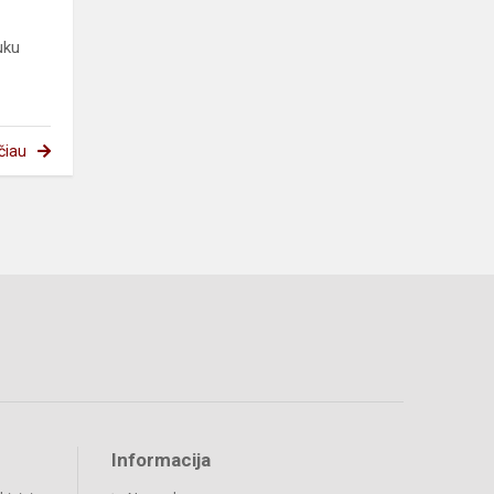
uku
čiau
Informacija