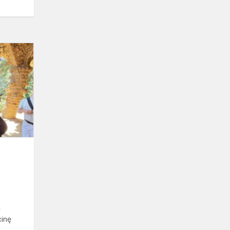
Septinta
diena
Erasmus+
Barselonoje!
a
cinę