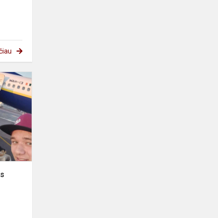
čiau
Pirmoji
Erasmus+
kelionės
diena
Barselonoje!
ės