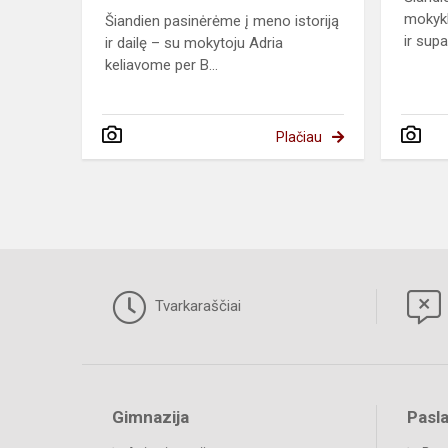
mokykl
Šiandien pasinėrėme į meno istoriją
ir supaž
ir dailę – su mokytoju Adria
keliavome per B...
Plačiau
Tvarkaraščiai
Gimnazija
Pasl