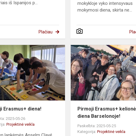
iais iš Ispanijos p...
mokykloje vyko intensyvaus
mokymosi diena, skirta ne...
Plačiau
Pla
Antroji
Erasmus+
diena!
s
ji Erasmus+ diena!
Pirmoji Erasmus+ kelion
diena Barselonoje!
ta: 2025-05-26
ija:
Projektinė veikla
Paskelbta: 2025-05-25
Kategorija:
Projektinė veikla
en lankėmės Anselm Clavé