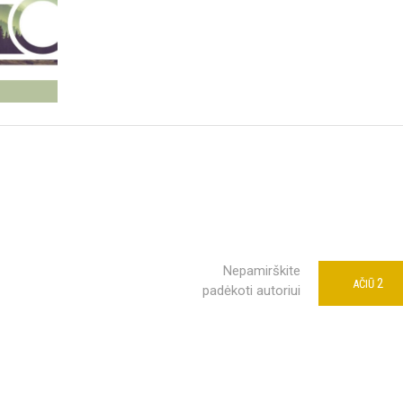
Nepamirškite
2
AČIŪ
padėkoti autoriui