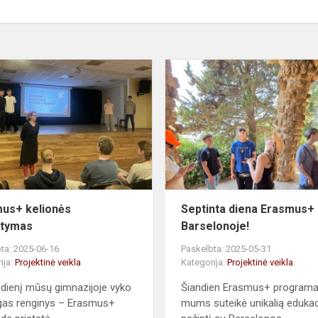
Erasmus+
kelionės
pristatymas
ams
us+ kelionės
Septinta diena Erasmus+
atymas
Barselonoje!
ta: 2025-06-16
Paskelbta: 2025-05-31
ija:
Projektinė veikla
Kategorija:
Projektinė veikla
dienį mūsų gimnazijoje vyko
Šiandien Erasmus+ program
gas renginys – Erasmus+
mums suteikė unikalią eduka