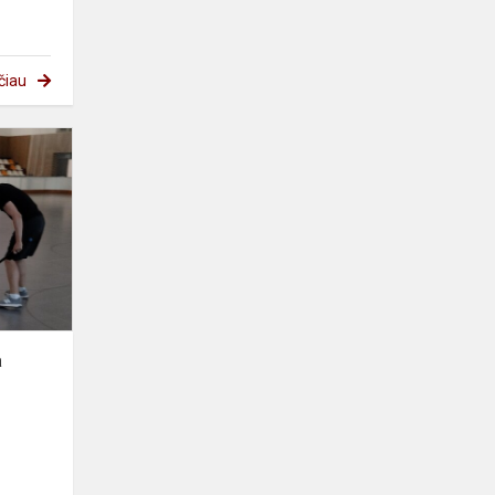
čiau
Ketvirtoji
Erasmus+
diena
Barselonoje!
a