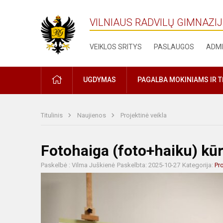
VILNIAUS RADVILŲ GIMNAZI
VEIKLOS SRITYS
PASLAUGOS
ADMI
PRADŽIA
UGDYMAS
PAGALBA MOKINIAMS IR 
Titulinis
Naujienos
Projektinė veikla
Fotohaiga (foto+haiku) kū
Paskelbė : Vilma Juškienė
Paskelbta: 2025-10-27
Kategorija:
Pro