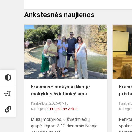
Ankstesnės naujienos
Erasmus+
mokymai
Nicoje
mokyklos
švietimieči
Erasmus+ mokymai Nicoje
Erasm
mokyklos švietimiečiams
prist
Paskelbta: 2025-07-15
Paskelb
Kategorija:
Projektinė veikla
Kategor
Mūsų mokyklos, 6 švietimiečių
Penkta
grupė, liepos 7-12 dienomis Nicoje
ypatin