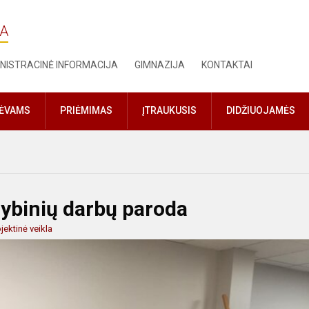
JA
NISTRACINĖ INFORMACIJA
GIMNAZIJA
KONTAKTAI
TĖVAMS
PRIĖMIMAS
ĮTRAUKUSIS
DIDŽIUOJAMĖS
rybinių darbų paroda
jektinė veikla