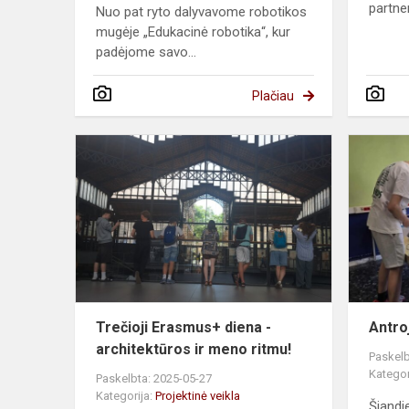
partner
Nuo pat ryto dalyvavome robotikos
mugėje „Edukacinė robotika“, kur
padėjome savo...
Plačiau
Trečioji
Erasmus+
diena
-
architektūro
ir
meno
ritmu!
Trečioji Erasmus+ diena -
Antro
architektūros ir meno ritmu!
Paskelb
Kategor
Paskelbta: 2025-05-27
Kategorija:
Projektinė veikla
Šiandi