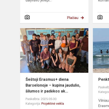
dalyvavo įkvepi...
komand
Plačiau
Šeštoji
Erasmus+
diena
Barselonoje
–
kupina
jaudulio,
šilum...
Šeštoji Erasmus+ diena
Penkt
Barselonoje – kupina jaudulio,
Paskelb
šilumos ir padėkos ak...
Kategor
Paskelbta: 2025-05-30
Vilnia
Kategorija:
Projektinė veikla
Erasm