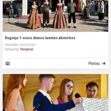
Rugsėjo 1-osios dienos šventės akimirkos
Paskelbta: 2023-09-04
Kategorija:
Renginiai
Plačiau
X
l
P
s
š
a