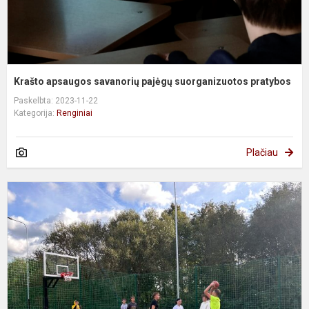
Krašto apsaugos savanorių pajėgų suorganizuotos pratybos
Paskelbta: 2023-11-22
Kategorija:
Renginiai
Plačiau
G
s
š