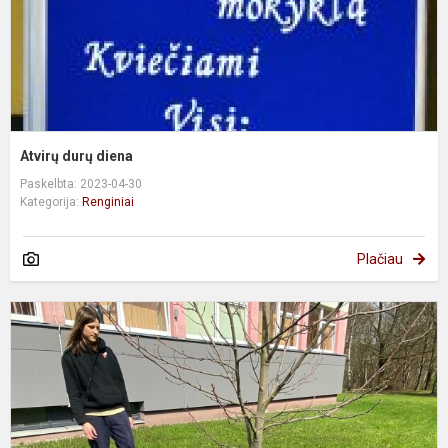
Atvirų durų diena
Paskelbta: 2023-04-30
Kategorija:
Renginiai
Plačiau
G
a
p
i
„
d