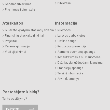
Biblioteka
Bendradarbiavimas
Priėmimas į gimnaziją
Ataskaitos
Informacija
Biudžeto vykdymo ataskaitų rinkiniai
Nuorodos
Finansinių ataskaitų rinkiniai
Laisvos darbo vietos
Projektai
Civilinė sauga
Parama gimnazijai
Korupcijos prevencija
Viešieji pirkimai
Asmens duomenų apsauga
Konsultavimasis su visuomene
Dažniausiai užduodami klausimai
Pranešėjų apsauga
Teisinė informacija
Atviri duomenys
Pastebėjote klaidų?
Turite pasiūlymų?
RAŠYKITE