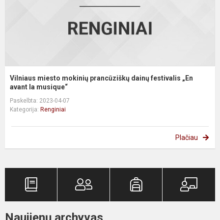
„
av
Vilniaus miesto mokinių prancūziškų dainų festivalis „En
avant la musique“
Paskelbta: 2023-04-07
Kategorija:
Renginiai
Plačiau
Naujienų archyvas