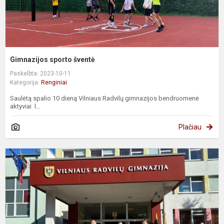
Gimnazijos sporto šventė
Paskelbta: 2023-10-11
Kategorija:
Renginiai
Saulėtą spalio 10 dieną Vilniaus Radvilų gimnazijos bendruomenė
aktyviai l...
Plačiau
R
1
o
d
š
a