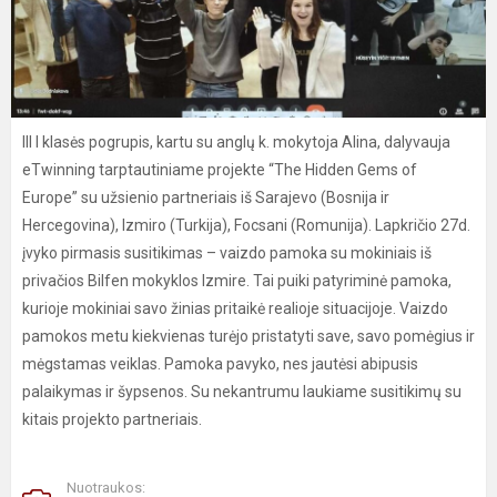
III I klasės pogrupis, kartu su anglų k. mokytoja Alina, dalyvauja
eTwinning tarptautiniame projekte “The Hidden Gems of
Europe” su užsienio partneriais iš Sarajevo (Bosnija ir
Hercegovina), Izmiro (Turkija), Focsani (Romunija). Lapkričio 27d.
įvyko pirmasis susitikimas – vaizdo pamoka su mokiniais iš
privačios Bilfen mokyklos Izmire. Tai puiki patyriminė pamoka,
kurioje mokiniai savo žinias pritaikė realioje situacijoje. Vaizdo
pamokos metu kiekvienas turėjo pristatyti save, savo pomėgius ir
mėgstamas veiklas. Pamoka pavyko, nes jautėsi abipusis
palaikymas ir šypsenos. Su nekantrumu laukiame susitikimų su
kitais projekto partneriais.
Nuotraukos: