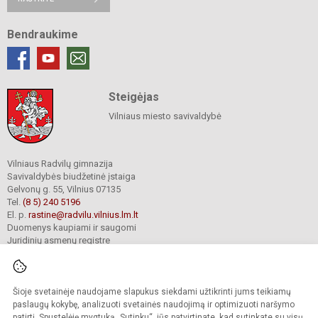
Bendraukime
Steigėjas
Vilniaus miesto savivaldybė
Vilniaus Radvilų gimnazija
Savivaldybės biudžetinė įstaiga
Gelvonų g. 55, Vilnius 07135
Tel.
(8 5) 240 5196
El. p.
rastine@radvilu.vilnius.lm.lt
Duomenys kaupiami ir saugomi
Juridinių asmenų registre
Įmonės kodas 190003285
Šioje svetainėje naudojame slapukus siekdami užtikrinti jums teikiamų
© 2022. Vilniaus Radvilų gimnazija. Visos teisės saugomos.
paslaugų kokybę, analizuoti svetainės naudojimą ir optimizuoti naršymo
Kopijuoti turinį be raštiško gimnazijos sutikimo griežtai draudžiama.
patirtį. Spustelėję mygtuką „Sutinku“, jūs patvirtinate, kad sutinkate su visų