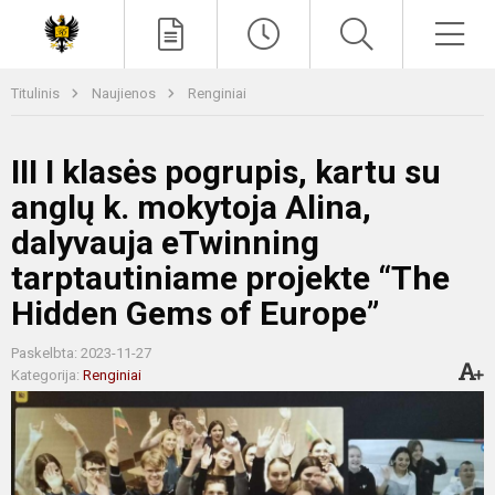
Paieška
Men
Titulinis
Naujienos
Renginiai
III I klasės pogrupis, kartu su
anglų k. mokytoja Alina,
dalyvauja eTwinning
tarptautiniame projekte “The
Hidden Gems of Europe”
Paskelbta: 2023-11-27
Kategorija:
Renginiai