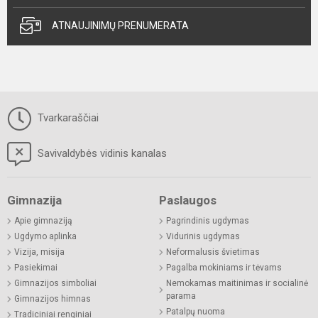
ATNAUJINIMŲ PRENUMERATA
Tvarkaraščiai
Savivaldybės vidinis kanalas
Gimnazija
Paslaugos
Apie gimnaziją
Pagrindinis ugdymas
Ugdymo aplinka
Vidurinis ugdymas
Vizija, misija
Neformalusis švietimas
Pasiekimai
Pagalba mokiniams ir tėvams
Gimnazijos simboliai
Nemokamas maitinimas ir socialinė
parama
Gimnazijos himnas
Patalpų nuoma
Tradiciniai renginiai