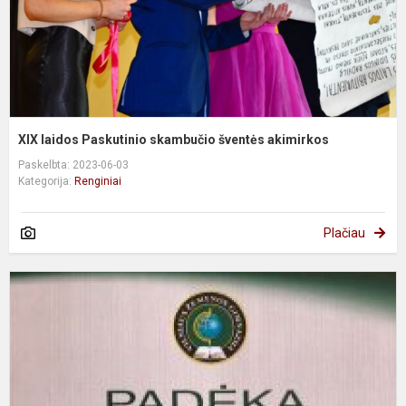
XIX laidos Paskutinio skambučio šventės akimirkos
Paskelbta: 2023-06-03
Kategorija:
Renginiai
Plačiau
E
d