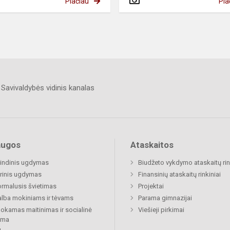
Plačiau
Pla
Savivaldybės vidinis kanalas
augos
Ataskaitos
indinis ugdymas
Biudžeto vykdymo ataskaitų rin
rinis ugdymas
Finansinių ataskaitų rinkiniai
rmalusis švietimas
Projektai
lba mokiniams ir tėvams
Parama gimnazijai
kamas maitinimas ir socialinė
Viešieji pirkimai
ama