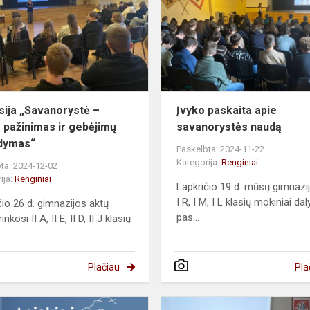
–
savęs
pažinimas
ir
gebėjimų
išband...
sija „Savanorystė –
Įvyko paskaita apie
 pažinimas ir gebėjimų
savanorystės naudą
dymas“
Paskelbta: 2024-11-22
Kategorija:
Renginiai
ta: 2024-12-02
ija:
Renginiai
Lapkričio 19 d. mūsų gimnazij
I R, I M, I L klasių mokiniai da
čio 26 d. gimnazijos aktų
pas...
inkosi II A, II E, II D, II J klasių
Plačiau
Pla
Šiaurės