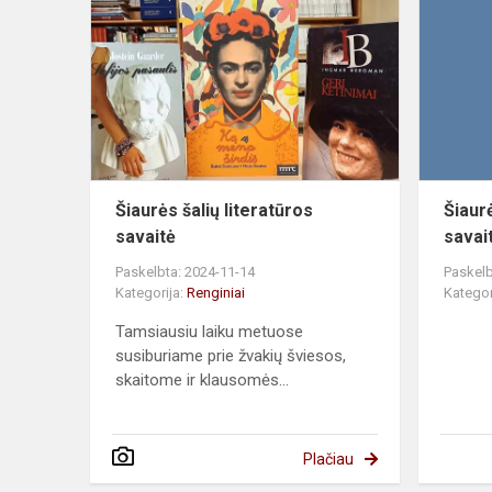
šalių
literatūros
savaitė
Šiaurės šalių literatūros
Šiaurė
savaitė
savai
Paskelbta: 2024-11-14
Paskelb
Kategorija:
Renginiai
Kategor
Tamsiausiu laiku metuose
susiburiame prie žvakių šviesos,
skaitome ir klausomės...
Plačiau