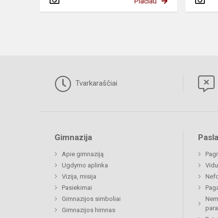
Plačiau
Tvarkaraščiai
Gimnazija
Pasl
Apie gimnaziją
Pagr
Ugdymo aplinka
Vidu
Vizija, misija
Nefo
Pasiekimai
Paga
Gimnazijos simboliai
Nemo
par
Gimnazijos himnas