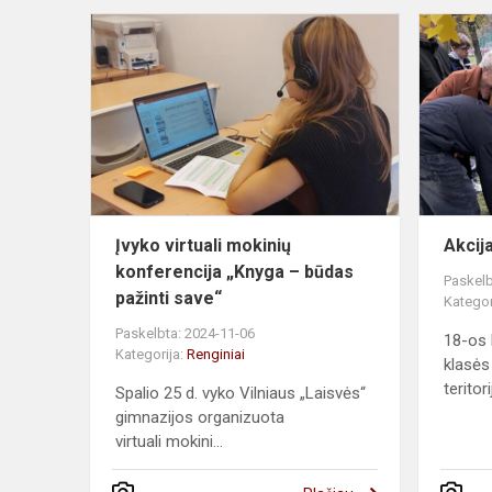
Įvyko
virtuali moki
konferencija
„Knyga
–
būdas
pažinti...
Įvyko virtuali mokinių
Akcija
konferencija „Knyga – būdas
Paskelb
pažinti save“
Kategor
Paskelbta: 2024-11-06
18-os 
Kategorija:
Renginiai
klasės
teritor
Spalio 25 d. vyko Vilniaus „Laisvės“
gimnazijos organizuota
virtuali mokini...