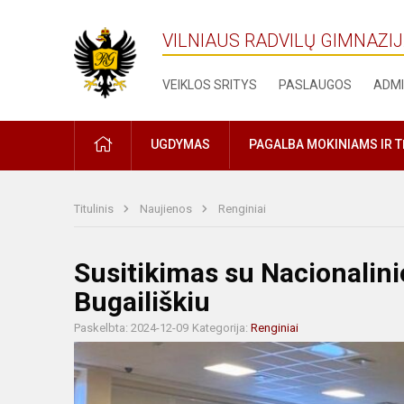
VILNIAUS RADVILŲ GIMNAZI
VEIKLOS SRITYS
PASLAUGOS
ADMI
PRADŽIA
UGDYMAS
PAGALBA MOKINIAMS IR 
Titulinis
Naujienos
Renginiai
Susitikimas su Nacionalin
Bugailiškiu
Paskelbta: 2024-12-09
Kategorija:
Renginiai