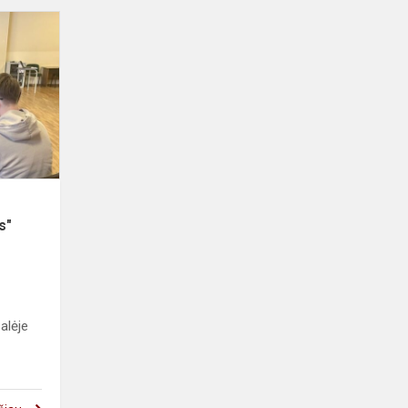
Įvyko
projekto
"Dalyvaujamasis
biudžetas"
įvadinis
renginys
s"
alėje