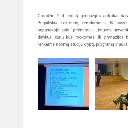
Gruodžio 2 d. mūsų gimnazijos antrokai dal
Bugailiškiu. Lektorius, remdamasis JK pavyz
papasakojo apie priėmimą į Lietuvos universi
dalykus, kurių bus mokomasi III gimnazijos k
renkantis norimą studijų kryptį, programą ir auk