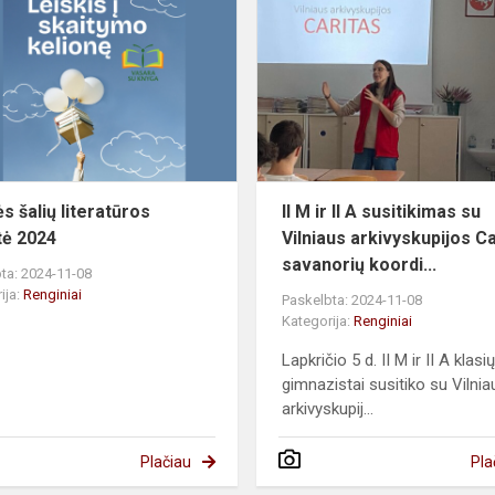
šalių
literatūros
savaitė
2024
s šalių literatūros
II M ir II A susitikimas su
tė 2024
Vilniaus arkivyskupijos Ca
savanorių koordi...
ta: 2024-11-08
ija:
Renginiai
Paskelbta: 2024-11-08
Kategorija:
Renginiai
Lapkričio 5 d. II M ir II A klasi
gimnazistai susitiko su Vilnia
arkivyskupij...
Plačiau
Pla