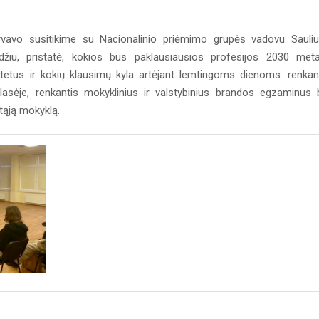
yvavo susitikime su Nacionalinio priėmimo grupės vadovu Sauli
džiu, pristatė, kokios bus paklausiausios profesijos 2030 meta
tetus ir kokių klausimų kyla artėjant lemtingoms dienoms: renkan
lasėje, renkantis mokyklinius ir valstybinius brandos egzaminus 
štąją mokyklą.