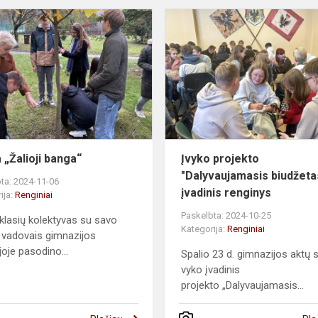
Akcija „Žalioji
nių
banga“
 „Žalioji banga“
Įvyko projekto
"Dalyvaujamasis biudžeta
ta: 2024-11-06
įvadinis renginys
ija:
Renginiai
Paskelbta: 2024-10-25
klasių kolektyvas su savo
Kategorija:
Renginiai
 vadovais gimnazijos
ijoje pasodino...
Spalio 23 d. gimnazijos aktų s
vyko įvadinis
projekto „Dalyvaujamasis...