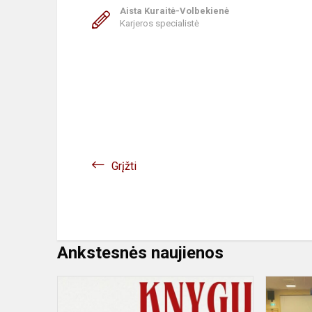
Aista Kuraitė-Volbekienė
Karjeros specialistė
Grįžti
Ankstesnės naujienos
Akcija
"Knygų