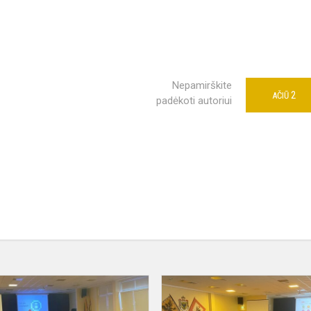
Nepamirškite
2
AČIŪ
padėkoti autoriui
Diskusija
„Savanorystė