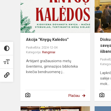
Kalėdos"
Akcija "Knygų Kalėdos"
Disku
savęs
Paskelbta: 2024-12-04
išban
Kategorija:
Renginiai
Paskelb
Artėjant gražiausioms metų
Kategor
šventėms, gimnazijos biblioteka
kviečia bendruomenę j...
Lapkri
salėje r
mok...
Plačiau
Šiaurės