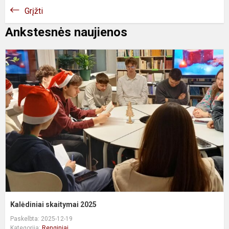
Grįžti
Ankstesnės naujienos
K
s
2
Kalėdiniai skaitymai 2025
Paskelbta: 2025-12-19
Kategorija:
Renginiai