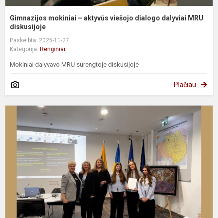
Gimnazijos mokiniai – aktyvūs viešojo dialogo dalyviai MRU
diskusijoje
Paskelbta: 2025-11-27
Kategorija:
Renginiai
Mokiniai dalyvavo MRU surengtoje diskusijoje
Plačiau
R
g
m
–
r
k