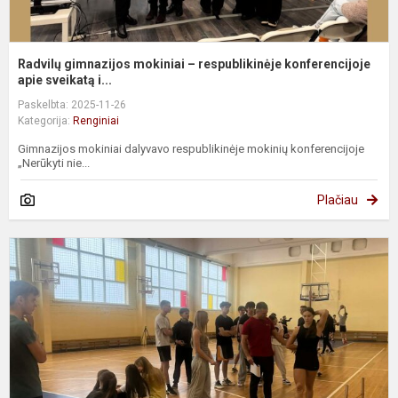
Radvilų gimnazijos mokiniai – respublikinėje konferencijoje
apie sveikatą i...
Paskelbta: 2025-11-26
Kategorija:
Renginiai
Gimnazijos mokiniai dalyvavo respublikinėje mokinių konferencijoje
„Nerūkyti nie...
Plačiau
G
p
i
s
m
l