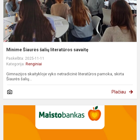
Minime Šiaurės šalių literatūros savaitę
Paskelbta: 2025-11-11
Kategorija:
Renginiai
Gimnazijos skaitykloje vyko netradicinė literatūros pamoka, skirta
Šiaurės šalių...
Plačiau
„
b
a
„
g