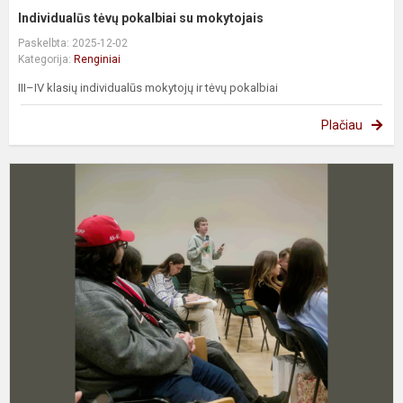
Individualūs tėvų pokalbiai su mokytojais
Paskelbta: 2025-12-02
Kategorija:
Renginiai
III–IV klasių individualūs mokytojų ir tėvų pokalbiai
Plačiau
G
m
–
a
v
d
d
M