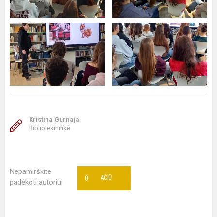
Kristina Gurnaja
Bibliotekininkė
Nepamirškite
0
AČIŪ
padėkoti autoriui