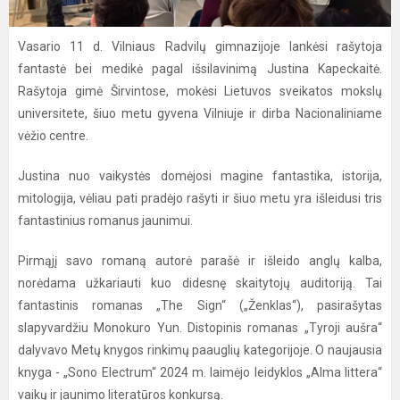
Vasario 11 d. Vilniaus Radvilų gimnazijoje lankėsi rašytoja
fantastė bei medikė pagal išsilavinimą Justina Kapeckaitė.
Rašytoja gimė Širvintose, mokėsi Lietuvos sveikatos mokslų
universitete, šiuo metu gyvena Vilniuje ir dirba Nacionaliniame
vėžio centre.
Justina nuo vaikystės domėjosi magine fantastika, istorija,
mitologija, vėliau pati pradėjo rašyti ir šiuo metu yra išleidusi tris
fantastinius romanus jaunimui.
Pirmąjį savo romaną autorė parašė ir išleido anglų kalba,
norėdama užkariauti kuo didesnę skaitytojų auditoriją. Tai
fantastinis romanas „The Sign“ („Ženklas“), pasirašytas
slapyvardžiu Monokuro Yun. Distopinis romanas „Tyroji aušra“
dalyvavo Metų knygos rinkimų paauglių kategorijoje. O naujausia
knyga - „Sono Electrum“ 2024 m. laimėjo leidyklos „Alma littera“
vaikų ir jaunimo literatūros konkursą.