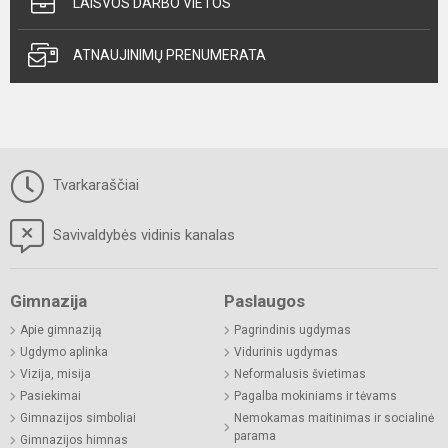
LAISVOS DARBO VIETOS
ATNAUJINIMŲ PRENUMERATA
Tvarkaraščiai
Savivaldybės vidinis kanalas
Gimnazija
Paslaugos
Apie gimnaziją
Pagrindinis ugdymas
Ugdymo aplinka
Vidurinis ugdymas
Vizija, misija
Neformalusis švietimas
Pasiekimai
Pagalba mokiniams ir tėvams
Gimnazijos simboliai
Nemokamas maitinimas ir socialinė
parama
Gimnazijos himnas