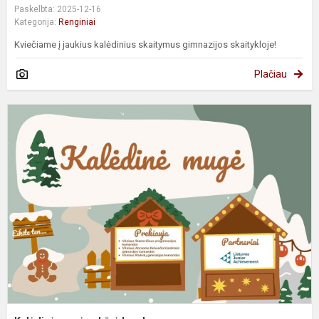
Paskelbta: 2025-12-16
Kategorija:
Renginiai
Kviečiame į jaukius kalėdinius skaitymus gimnazijos skaitykloje!
Plačiau
K
m
s
b