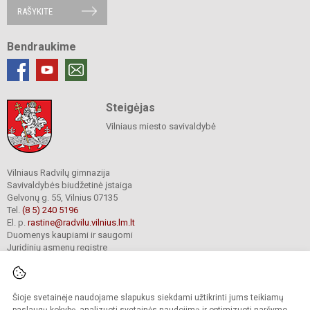
RAŠYKITE
Bendraukime
Steigėjas
Vilniaus miesto savivaldybė
Vilniaus Radvilų gimnazija
Savivaldybės biudžetinė įstaiga
Gelvonų g. 55, Vilnius 07135
Tel.
(8 5) 240 5196
El. p.
rastine@radvilu.vilnius.lm.lt
Duomenys kaupiami ir saugomi
Juridinių asmenų registre
Įmonės kodas 190003285
Šioje svetainėje naudojame slapukus siekdami užtikrinti jums teikiamų
© 2022. Vilniaus Radvilų gimnazija. Visos teisės saugomos.