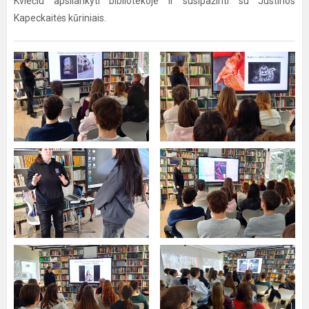
Kviečiu apsilankyti bibliotekoje ir susipažinti su Justinos
Kapeckaitės kūriniais.