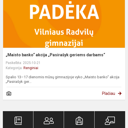
d
„Maisto banko“ akcija „Pasirašyk geriems darbams“
Paskelbta: 2025-10-21
Kategorija:
Renginiai
Spalio 13–17 dienomis mūsų gimnazijoje vyko „Maisto banko“ akcija
„Pasirašyk ger...
Plačiau