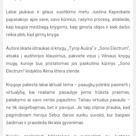
Labai jaukaus ir gilaus susitikimo metu Justina Kapeckaitė
papasakojo apie save, savo kūrinius, rašymo procesą, atskleidė,
kaip kaupia medžiagą knygoms, kaip gimsta idėjos ir kiek darbo
reikia įdėti, kad gimtų knyga.
Autorė skaitė ištraukas iš knygų „Tyroji Aušra“ ir ,,Sono Electrum“,
atsakė į auditorijos klausimus, pakvietė visus į Vilniaus knygų
mugę, kurioje bus pristatomas jos paskutinis kūrinys ,,Sono
Electrum“ leidyklos Alma littera stende.
Knygoje paliesta labai aktuali tema – paauglių polinkis pasinerti į
virtualybę, kai realiame pasaulyje jiems trūksta prasmės,
palaikymo ar savo vertės pajautimo. Tačiau virtualus pasaulis –
ne tik išsigelbėjimas, bet ir pavojus. Jis taip stipriai įtraukia, kad
pagrindiniam herojui Sebui darosi sunku suvokti, kur baigiasi
žaidimas ir prasideda tikrasis gyvenimas.