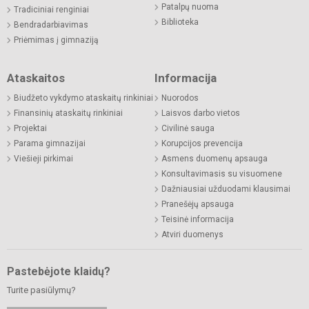
Patalpų nuoma
Tradiciniai renginiai
Biblioteka
Bendradarbiavimas
Priėmimas į gimnaziją
Ataskaitos
Informacija
Biudžeto vykdymo ataskaitų rinkiniai
Nuorodos
Finansinių ataskaitų rinkiniai
Laisvos darbo vietos
Projektai
Civilinė sauga
Parama gimnazijai
Korupcijos prevencija
Viešieji pirkimai
Asmens duomenų apsauga
Konsultavimasis su visuomene
Dažniausiai užduodami klausimai
Pranešėjų apsauga
Teisinė informacija
Atviri duomenys
Pastebėjote klaidų?
Turite pasiūlymų?