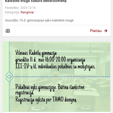
Kalėdinė mugė subūrė bendruomenę
Paskelbta: 2025-12-16
Kategorija:
Renginiai
Gruodžio 15 d. gimnazijoje vyko kalėdinė mugė
Plačiau
I
t
p
s
m