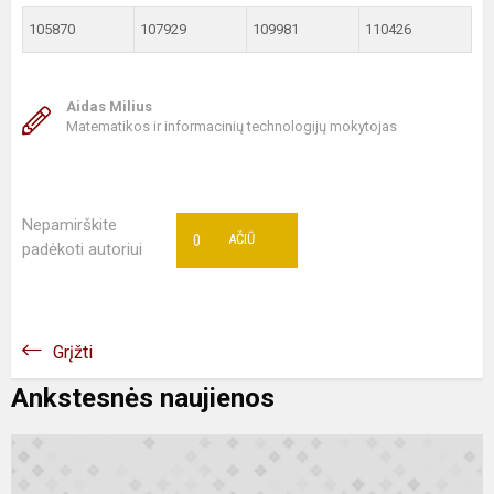
105870
107929
109981
110426
Aidas Milius
Matematikos ir informacinių technologijų mokytojas
Nepamirškite
0
AČIŪ
padėkoti autoriui
Grįžti
Ankstesnės naujienos
I
i