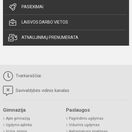
PASIEKIMAI
LAISVOS DARBO VIETOS
ATNAUJINIMŲ PRENUMERATA
Tvarkaraščiai
Savivaldybės vidinis kanalas
Gimnazija
Paslaugos
Apie gimnaziją
Pagrindinis ugdymas
Ugdymo aplinka
Vidurinis ugdymas
Vizija, misija
Neformalusis švietimas