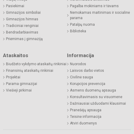
Pasiekimai
Pagalba mokiniams ir tėvams
Gimnazijos simboliai
Nemokamas maitinimas ir socialinė
parama
Gimnazijos himnas
Patalpų nuoma
Tradiciniai renginiai
Biblioteka
Bendradarbiavimas
Priėmimas į gimnaziją
Ataskaitos
Informacija
Biudžeto vykdymo ataskaitų rinkiniai
Nuorodos
Finansinių ataskaitų rinkiniai
Laisvos darbo vietos
Projektai
Civilinė sauga
Parama gimnazijai
Korupcijos prevencija
Viešieji pirkimai
Asmens duomenų apsauga
Konsultavimasis su visuomene
Dažniausiai užduodami klausimai
Pranešėjų apsauga
Teisinė informacija
Atviri duomenys