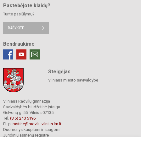
Pastebėjote klaidų?
Turite pasiūlymų?
RAŠYKITE
Bendraukime
Steigėjas
Vilniaus miesto savivaldybė
Vilniaus Radvilų gimnazija
Savivaldybės biudžetinė įstaiga
Gelvonų g. 55, Vilnius 07135
Tel.
(8 5) 240 5196
El. p.
rastine@radvilu.vilnius.lm.lt
Duomenys kaupiami ir saugomi
Juridinių asmenų registre
Įmonės kodas 190003285