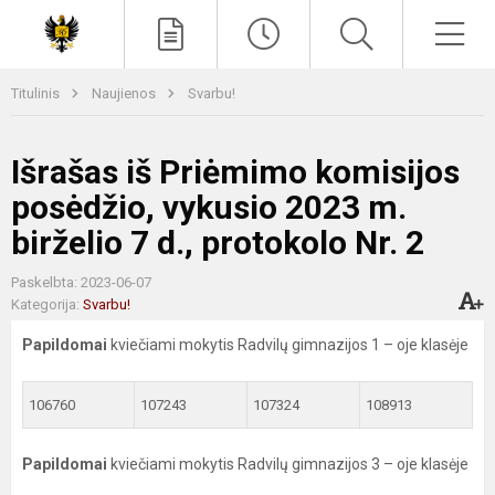
Paieška
Men
Titulinis
Naujienos
Svarbu!
Išrašas iš Priėmimo komisijos
posėdžio, vykusio 2023 m.
birželio 7 d., protokolo Nr. 2
Paskelbta: 2023-06-07
Kategorija:
Svarbu!
Papildomai
kviečiami mokytis Radvilų gimnazijos 1 – oje klasėje
106760
107243
107324
108913
Papildomai
kviečiami mokytis Radvilų gimnazijos 3 – oje klasėje