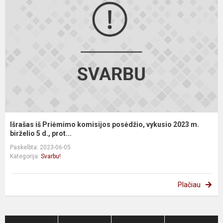
P
k
p
v
2
m
bi
Išrašas iš Priėmimo komisijos posėdžio, vykusio 2023 m.
birželio 5 d., prot...
Paskelbta: 2023-06-05
Kategorija:
Svarbu!
Plačiau