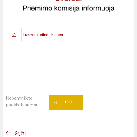
I universitetinės klasės
Nepamirškite
26
AČIŪ
padėkoti autoriui
Grįžti