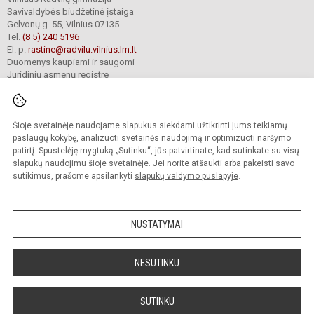
Savivaldybės biudžetinė įstaiga
Gelvonų g. 55, Vilnius 07135
Tel.
(8 5) 240 5196
El. p.
rastine@radvilu.vilnius.lm.lt
Duomenys kaupiami ir saugomi
Juridinių asmenų registre
Įmonės kodas 190003285
Šioje svetainėje naudojame slapukus siekdami užtikrinti jums teikiamų
© 2022. Vilniaus Radvilų gimnazija. Visos teisės saugomos.
paslaugų kokybę, analizuoti svetainės naudojimą ir optimizuoti naršymo
Kopijuoti turinį be raštiško gimnazijos sutikimo griežtai draudžiama.
patirtį. Spustelėję mygtuką „Sutinku“, jūs patvirtinate, kad sutinkate su visų
slapukų naudojimu šioje svetainėje. Jei norite atšaukti arba pakeisti savo
Prieinamumo paraiška
Slapukų valdymas
sutikimus, prašome apsilankyti
slapukų valdymo puslapyje
.
Mes kuriame mokykloms
SVETAINESMOKYKLOMS.LT
NUSTATYMAI
NESUTINKU
SUTINKU