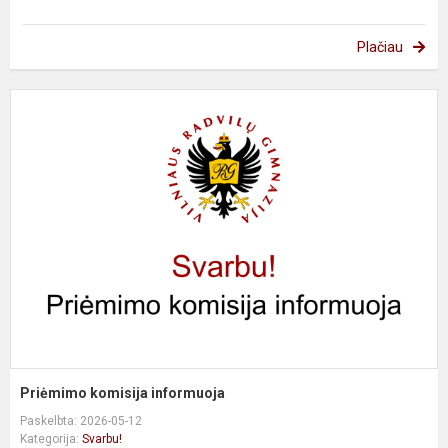
Plačiau
P
k
i
Priėmimo komisija informuoja
Paskelbta: 2026-05-12
Kategorija:
Svarbu!