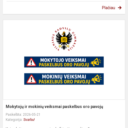
Plačiau
M
ir
m
v
p
o
p
Mokytojų ir mokinių veiksmai paskelbus oro pavojų
Paskelbta: 2026-05-21
Kategorija:
Svarbu!