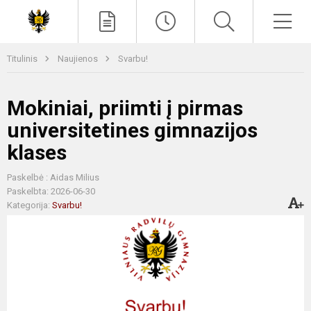
Paieška
Men
Titulinis
Naujienos
Svarbu!
Mokiniai, priimti į pirmas
universitetines gimnazijos
klases
Paskelbė : Aidas Milius
Paskelbta: 2026-06-30
Kategorija:
Svarbu!