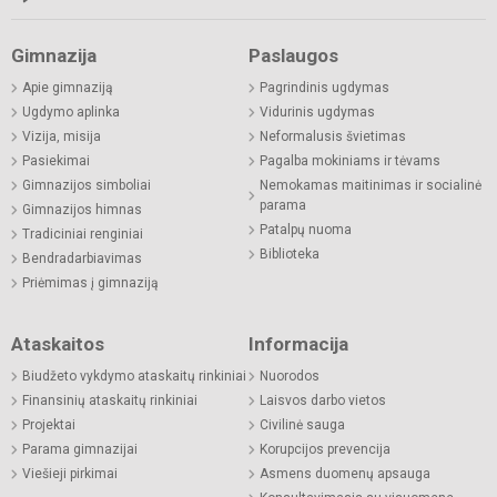
Gimnazija
Paslaugos
Apie gimnaziją
Pagrindinis ugdymas
Ugdymo aplinka
Vidurinis ugdymas
Vizija, misija
Neformalusis švietimas
Pasiekimai
Pagalba mokiniams ir tėvams
Gimnazijos simboliai
Nemokamas maitinimas ir socialinė
parama
Gimnazijos himnas
Patalpų nuoma
Tradiciniai renginiai
Biblioteka
Bendradarbiavimas
Priėmimas į gimnaziją
Ataskaitos
Informacija
Biudžeto vykdymo ataskaitų rinkiniai
Nuorodos
Finansinių ataskaitų rinkiniai
Laisvos darbo vietos
Projektai
Civilinė sauga
Parama gimnazijai
Korupcijos prevencija
Viešieji pirkimai
Asmens duomenų apsauga