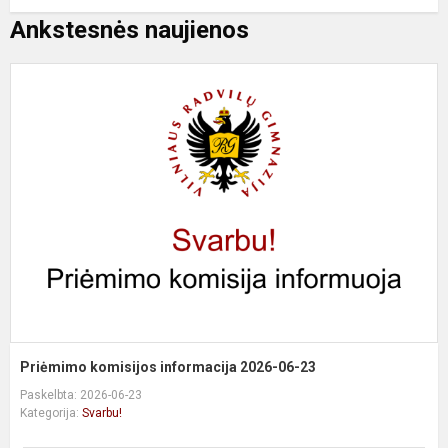
Ankstesnės naujienos
P
k
i
2
0
2
Priėmimo komisijos informacija 2026-06-23
Paskelbta: 2026-06-23
Kategorija:
Svarbu!