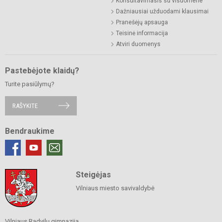
Konsultavimasis su visuomene
Dažniausiai užduodami klausimai
Pranešėjų apsauga
Teisinė informacija
Atviri duomenys
Pastebėjote klaidų?
Turite pasiūlymų?
RAŠYKITE
Bendraukime
Steigėjas
Vilniaus miesto savivaldybė
Vilniaus Radvilų gimnazija