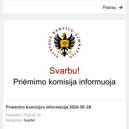
Plačiau
P
k
i
2
0
2
Priėmimo komisijos informacija 2026-05-28
Paskelbta: 2026-05-28
Kategorija:
Svarbu!