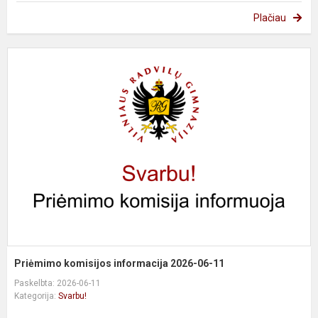
Plačiau
P
k
i
2
0
1
Priėmimo komisijos informacija 2026-06-11
Paskelbta: 2026-06-11
Kategorija:
Svarbu!