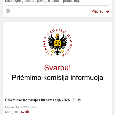
Kaip elgtis gavus oro pavojų skelbiantį pranešimą?
Plačiau
P
k
i
2
0
1
Priėmimo komisijos informacija 2026-05-19
Paskelbta: 2026-05-19
Kategorija:
Svarbu!