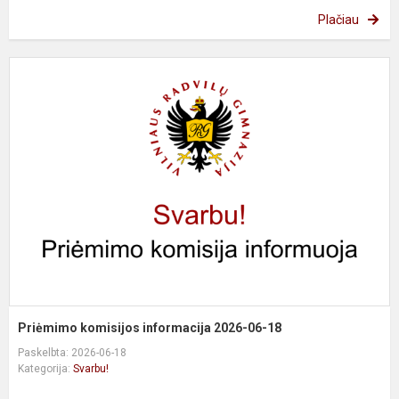
Plačiau
P
k
i
2
0
1
Priėmimo komisijos informacija 2026-06-18
Paskelbta: 2026-06-18
Kategorija:
Svarbu!