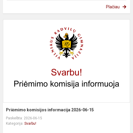
Plačiau
P
k
i
2
0
1
Priėmimo komisijos informacija 2026-06-15
Paskelbta: 2026-06-15
Kategorija:
Svarbu!