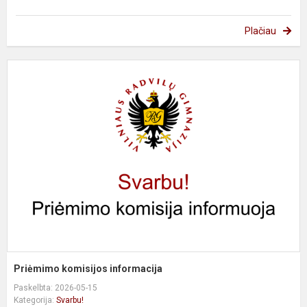
Plačiau
P
k
i
Priėmimo komisijos informacija
Paskelbta: 2026-05-15
Kategorija:
Svarbu!