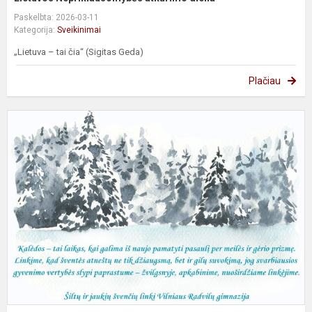
Paskelbta: 2026-03-11
Kategorija:
Sveikinimai
„Lietuva – tai čia“ (Sigitas Geda)
Plačiau
Š
s