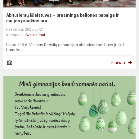
Abiturientų išleistuvės – prasminga kelionės pabaiga ir
naujos pradžios pra...
Paskelbta: 2025-07-21
Kategorija:
Sveikinimai
Liepos 16 d. Vilniaus Radvilų gimnazijos abiturientams buvo įteikti
brandos...
Plačiau
S