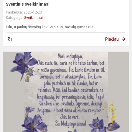
Šventinis sveikinimas!
Paskelbta: 2025-12-23
Kategorija:
Sveikinimai
Šiltų ir jaukių švenčių linki Vilniaus Radvilų gimnazija.
Plačiau
S
M
d