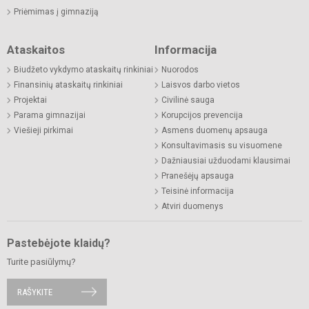
Priėmimas į gimnaziją
Ataskaitos
Informacija
Biudžeto vykdymo ataskaitų rinkiniai
Nuorodos
Finansinių ataskaitų rinkiniai
Laisvos darbo vietos
Projektai
Civilinė sauga
Parama gimnazijai
Korupcijos prevencija
Viešieji pirkimai
Asmens duomenų apsauga
Konsultavimasis su visuomene
Dažniausiai užduodami klausimai
Pranešėjų apsauga
Teisinė informacija
Atviri duomenys
Pastebėjote klaidų?
Turite pasiūlymų?
RAŠYKITE