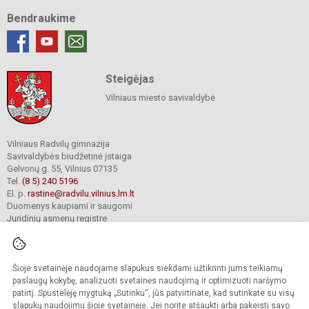
Bendraukime
Steigėjas
Vilniaus miesto savivaldybė
Vilniaus Radvilų gimnazija
Savivaldybės biudžetinė įstaiga
Gelvonų g. 55, Vilnius 07135
Tel.
(8 5) 240 5196
El. p.
rastine@radvilu.vilnius.lm.lt
Duomenys kaupiami ir saugomi
Juridinių asmenų registre
Įmonės kodas 190003285
Šioje svetainėje naudojame slapukus siekdami užtikrinti jums teikiamų
© 2022. Vilniaus Radvilų gimnazija. Visos teisės saugomos.
paslaugų kokybę, analizuoti svetainės naudojimą ir optimizuoti naršymo
Kopijuoti turinį be raštiško gimnazijos sutikimo griežtai draudžiama.
patirtį. Spustelėję mygtuką „Sutinku“, jūs patvirtinate, kad sutinkate su visų
slapukų naudojimu šioje svetainėje. Jei norite atšaukti arba pakeisti savo