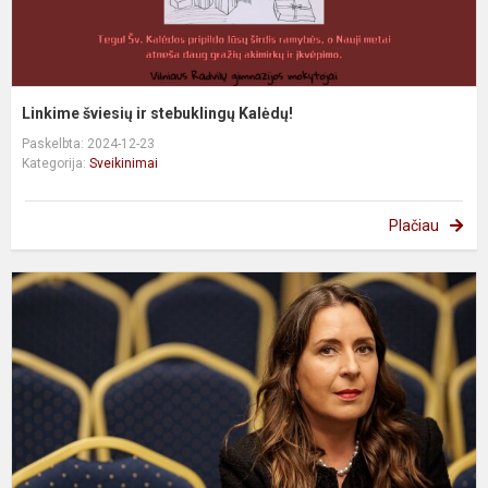
Linkime šviesių ir stebuklingų Kalėdų!
Paskelbta: 2024-12-23
Kategorija:
Sveikinimai
Plačiau
P
j
S
v
t
ra