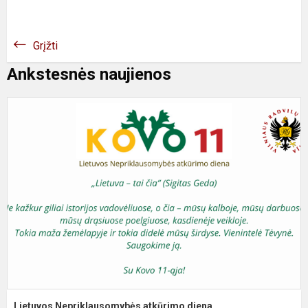
Grįžti
Ankstesnės naujienos
L
N
a
d
Lietuvos Nepriklausomybės atkūrimo diena