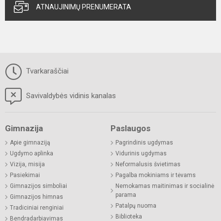
ATNAUJINIMŲ PRENUMERATA
Tvarkaraščiai
Savivaldybės vidinis kanalas
Gimnazija
Paslaugos
Apie gimnaziją
Pagrindinis ugdymas
Ugdymo aplinka
Vidurinis ugdymas
Vizija, misija
Neformalusis švietimas
Pasiekimai
Pagalba mokiniams ir tėvams
Gimnazijos simboliai
Nemokamas maitinimas ir socialinė
parama
Gimnazijos himnas
Patalpų nuoma
Tradiciniai renginiai
Biblioteka
Bendradarbiavimas