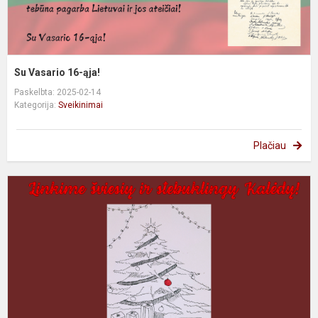
Su Vasario 16-ąja!
Paskelbta: 2025-02-14
Kategorija:
Sveikinimai
Plačiau
L
š
ir
s
K