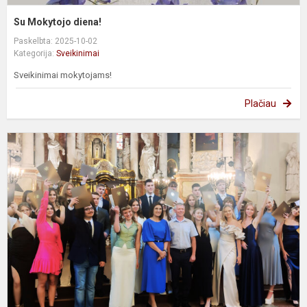
Su Mokytojo diena!
Paskelbta: 2025-10-02
Kategorija:
Sveikinimai
Sveikinimai mokytojams!
Plačiau
A
i
–
p
k
p
ir
na