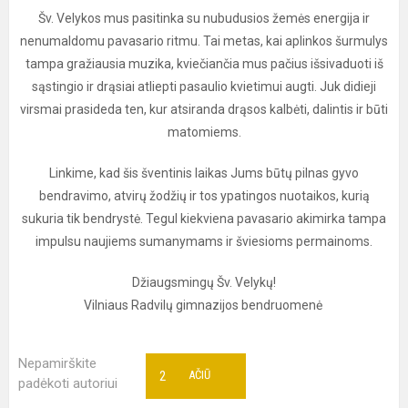
Šv. Velykos mus pasitinka su nubudusios žemės energija ir
nenumaldomu pavasario ritmu. Tai metas, kai aplinkos šurmulys
tampa gražiausia muzika, kviečiančia mus pačius išsivaduoti iš
sąstingio ir drąsiai atliepti pasaulio kvietimui augti. Juk didieji
virsmai prasideda ten, kur atsiranda drąsos kalbėti, dalintis ir būti
matomiems.
Linkime, kad šis šventinis laikas Jums būtų pilnas gyvo
bendravimo, atvirų žodžių ir tos ypatingos nuotaikos, kurią
sukuria tik bendrystė. Tegul kiekviena pavasario akimirka tampa
impulsu naujiems sumanymams ir šviesioms permainoms.
Džiaugsmingų Šv. Velykų!
Vilniaus Radvilų gimnazijos bendruomenė
Nepamirškite
2
AČIŪ
padėkoti autoriui