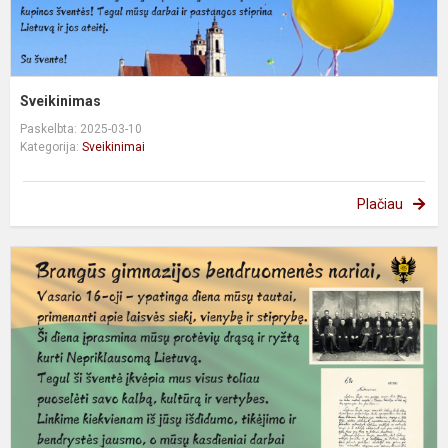
Sveikinimas
Paskelbta: 2025-03-10
Kategorija:
Sveikinimai
Plačiau
S
V
1
ą