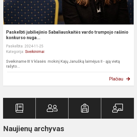
Paskelbti jubiliejinio Sabaliauskaitės vardo trumpojo rašinio
konkurso nuga...
Paskelbta: 2024-11-25
Kategorija:
Sveikinimai
Sveikiname III V klasės mokinį Kajų Janušką laimėjus II - ąją vietą
rašyto...
Plačiau
Naujienų archyvas