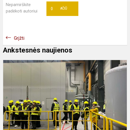
Nepamirškite
0
AČIŪ
padėkoti autoriui
Grįžti
Ankstesnės naujienos
P
k
v
į
V
k
j