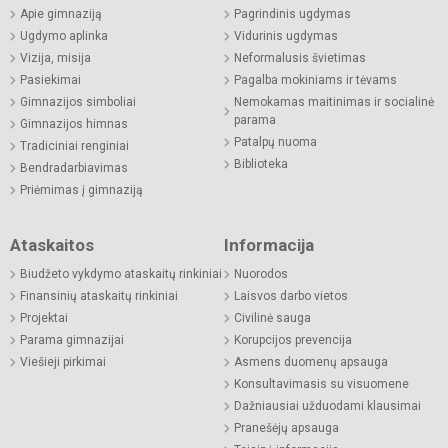
Apie gimnaziją
Pagrindinis ugdymas
Ugdymo aplinka
Vidurinis ugdymas
Vizija, misija
Neformalusis švietimas
Pasiekimai
Pagalba mokiniams ir tėvams
Gimnazijos simboliai
Nemokamas maitinimas ir socialinė
parama
Gimnazijos himnas
Patalpų nuoma
Tradiciniai renginiai
Biblioteka
Bendradarbiavimas
Priėmimas į gimnaziją
Ataskaitos
Informacija
Biudžeto vykdymo ataskaitų rinkiniai
Nuorodos
Finansinių ataskaitų rinkiniai
Laisvos darbo vietos
Projektai
Civilinė sauga
Parama gimnazijai
Korupcijos prevencija
Viešieji pirkimai
Asmens duomenų apsauga
Konsultavimasis su visuomene
Dažniausiai užduodami klausimai
Pranešėjų apsauga