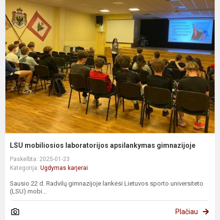
L
m
l
a
g
LSU mobiliosios laboratorijos apsilankymas gimnazijoje
Paskelbta: 2025-01-23
Kategorija:
Ugdymas karjerai
Sausio 22 d. Radvilų gimnazijoje lankėsi Lietuvos sporto universiteto
(LSU) mobi...
Plačiau