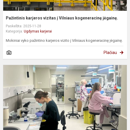
Pažintinis karjeros vizitas į Vilniaus kogeneracinę jėgainę.
Paskelbta: 2025-11-28
Kategorija:
Ugdymas karjerai
Mokiniai vyko pažintino karjeros vizito į Vilniaus kogeneracinę jėgainę.
Plačiau
P
k
v
V
p
c