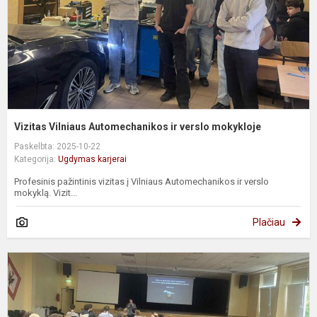
m
Vizitas Vilniaus Automechanikos ir verslo mokykloje
Paskelbta: 2025-10-22
Kategorija:
Ugdymas karjerai
Profesinis pažintinis vizitas į Vilniaus Automechanikos ir verslo
mokyklą. Vizit...
Plačiau
S
-
d
"