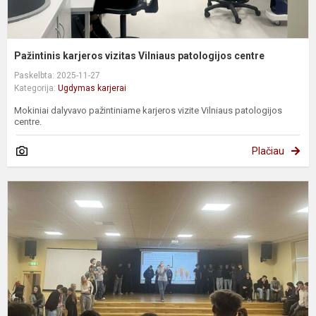
Pažintinis karjeros vizitas Vilniaus patologijos centre
Paskelbta: 2025-11-27
Kategorija:
Ugdymas karjerai
Mokiniai dalyvavo pažintiniame karjeros vizite Vilniaus patologijos
centre.
Plačiau
P
d
„
g
L