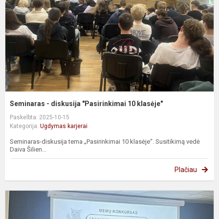
1
k
Seminaras - diskusija "Pasirinkimai 10 klasėje"
Paskelbta: 2025-10-15
Kategorija:
Ugdymas karjerai
Seminaras-diskusija tema „Pasirinkimai 10 klasėje“. Susitikimą vedė
Daiva Šilien...
Plačiau
S
k
u