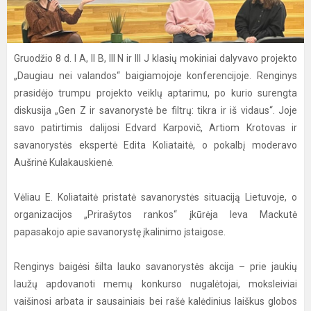
Gruodžio 8 d. I A, II B, III N ir III J klasių mokiniai dalyvavo projekto
„Daugiau nei valandos“ baigiamojoje konferencijoje. Renginys
prasidėjo trumpu projekto veiklų aptarimu, po kurio surengta
diskusija „Gen Z ir savanorystė be filtrų: tikra ir iš vidaus“. Joje
savo patirtimis dalijosi Edvard Karpovič, Artiom Krotovas ir
savanorystės ekspertė Edita Koliataitė, o pokalbį moderavo
Aušrinė Kulakauskienė.
Vėliau E. Koliataitė pristatė savanorystės situaciją Lietuvoje, o
organizacijos „Prirašytos rankos“ įkūrėja Ieva Mackutė
papasakojo apie savanorystę įkalinimo įstaigose.
Renginys baigėsi šilta lauko savanorystės akcija – prie jaukių
laužų apdovanoti memų konkurso nugalėtojai, moksleiviai
vaišinosi arbata ir sausainiais bei rašė kalėdinius laiškus globos