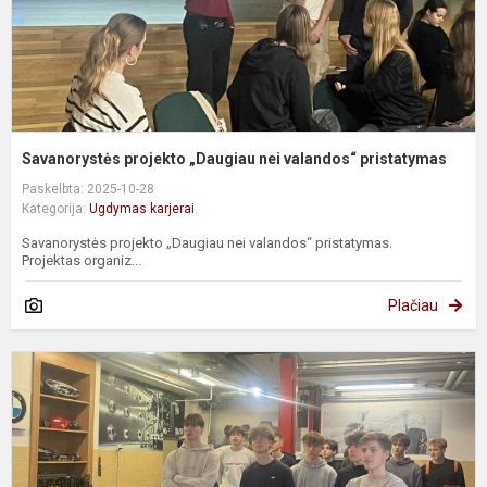
Savanorystės projekto „Daugiau nei valandos“ pristatymas
Paskelbta: 2025-10-28
Kategorija:
Ugdymas karjerai
Savanorystės projekto „Daugiau nei valandos“ pristatymas.
Projektas organiz...
Plačiau
V
V
A
ir
v