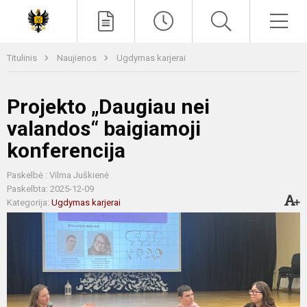
Paieška
Men
Titulinis
Naujienos
Ugdymas karjerai
Projekto „Daugiau nei
valandos“ baigiamoji
konferencija
Paskelbė : Vilma Juškienė
Paskelbta: 2025-12-09
Kategorija:
Ugdymas karjerai