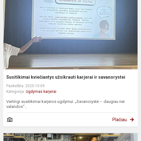
k
ir
s
Susitikimai kviečiantys užsikrauti karjerai ir savanorystei
Paskelbta: 2025-10-09
Kategorija:
Ugdymas karjerai
Vertingi susitikimai karjeros ugdymui: „Savanorystė – daugiau nei
valandos“...
Plačiau
P