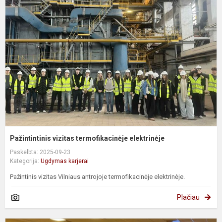
v
t
e
Pažintintinis vizitas termofikacinėje elektrinėje
Paskelbta: 2025-09-23
Kategorija:
Ugdymas karjerai
Pažintinis vizitas Vilniaus antrojoje termofikacinėje elektrinėje.
Plačiau