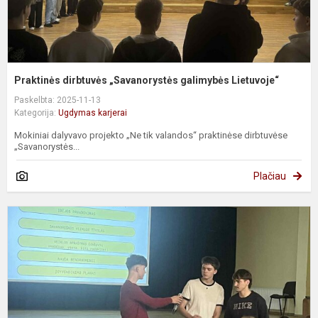
Praktinės dirbtuvės „Savanorystės galimybės Lietuvoje“
Paskelbta: 2025-11-13
Kategorija:
Ugdymas karjerai
Mokiniai dalyvavo projekto „Ne tik valandos“ praktinėse dirbtuvėse
„Savanorystės...
Plačiau
S
p
„
n
v
p