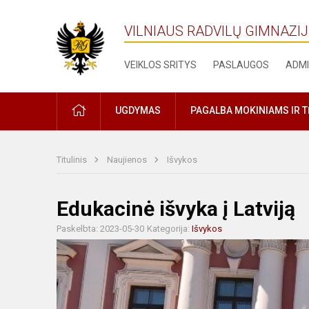
VILNIAUS RADVILŲ GIMNAZI
VEIKLOS SRITYS
PASLAUGOS
ADMI
PRADŽIA
UGDYMAS
PAGALBA MOKINIAMS IR 
Titulinis
Naujienos
Išvykos
Edukacinė išvyka į Latviją
Paskelbta: 2023-05-30
Kategorija:
Išvykos