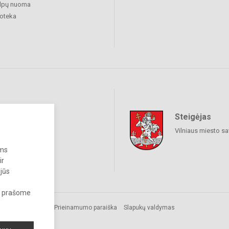
alpų nuoma
ioteka
Steigėjas
raukime
Vilniaus miesto sa
ums
ir
 jūs
s, prašome
Prieinamumo paraiška
Slapukų valdymas