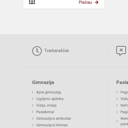
Plačiau
Tvarkaraščiai
Gimnazija
Pasl
Apie gimnaziją
Pagr
Ugdymo aplinka
Vidu
Vizija, misija
Nefo
Pasiekimai
Paga
Gimnazijos simboliai
Nemo
par
Gimnazijos himnas