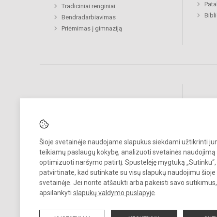
Pat
Tradiciniai renginiai
Bibl
Bendradarbiavimas
Priėmimas į gimnaziją
Pastebėjote klaidų?
Bend
Turite pasiūlymų?
RAŠYKITE
Šioje svetainėje naudojame slapukus siekdami užtikrinti j
teikiamų paslaugų kokybę, analizuoti svetainės naudojimą 
optimizuoti naršymo patirtį. Spustelėję mygtuką „Sutinku“,
patvirtinate, kad sutinkate su visų slapukų naudojimu šioje
svetainėje. Jei norite atšaukti arba pakeisti savo sutikimu
apsilankyti
slapukų valdymo puslapyje
.
© 2022. Vilniaus Radvilų gimnazija. Visos teisės saugomos.
Kopijuoti turinį be raštiško gimnazijos sutikimo griežtai draudžiama.