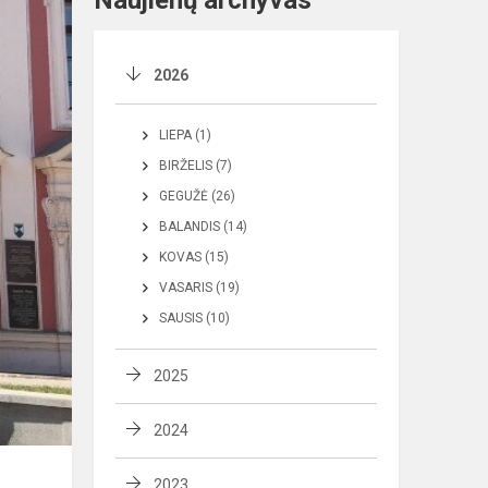
Naujienų archyvas
2026
LIEPA (1)
BIRŽELIS (7)
GEGUŽĖ (26)
BALANDIS (14)
KOVAS (15)
VASARIS (19)
SAUSIS (10)
2025
2024
2023