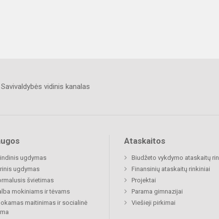
Savivaldybės vidinis kanalas
augos
Ataskaitos
indinis ugdymas
Biudžeto vykdymo ataskaitų rin
rinis ugdymas
Finansinių ataskaitų rinkiniai
rmalusis švietimas
Projektai
lba mokiniams ir tėvams
Parama gimnazijai
kamas maitinimas ir socialinė
Viešieji pirkimai
ama