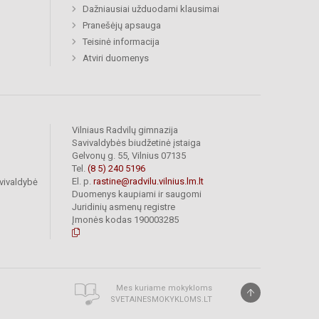
Dažniausiai užduodami klausimai
Pranešėjų apsauga
Teisinė informacija
Atviri duomenys
Vilniaus Radvilų gimnazija
Savivaldybės biudžetinė įstaiga
Gelvonų g. 55, Vilnius 07135
Tel.
(8 5) 240 5196
El. p.
rastine@radvilu.vilnius.lm.lt
vivaldybė
Duomenys kaupiami ir saugomi
Juridinių asmenų registre
Įmonės kodas 190003285
Mes kuriame mokykloms
SVETAINESMOKYKLOMS.LT