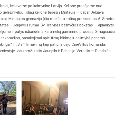
iniai, keliavome po kaimyninę Latviją. Kelionę pradėjome nuo
 geležinkelio. Toliau kelionė tęsėsi į Mintaują — dabar Jelgava.
rsioji Mintaujos gimnazija (čia mokėsi ir mūsų prezidentas A. Smet
 pastatas – Jelgavos rūmai, Šv. Trejybės bažnyčios bokštas — aplankyto
iūrėjome ir patys išbandėme karamelių gaminimo procesą. Smagiausia
mų dekoracijos, pasakojimai apie filmų kūrimą ir galimybė patiems
ikingai“ ir ,,Sisi“ filmavimų taip pat prisidėjo CineVillos komanda.
iestyje, viduramžių pilis Jaunpils ir Pabaltijo Versalis — Rundalės