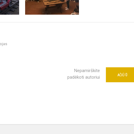
ojas
Nepamirškite
0
AČIŪ
padėkoti autoriui