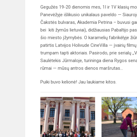
Gegužės 19-20 dienomis mes, 1I ir 1V klasių mok
Panevėžyje išlikusio unikalaus paveldo — Siaurojo
Čakstės bulvaras, Akademia Petrina – buvusi ga
bei kiti žymūs lietuviai), didžiausias Pabaltijo
šio miesto įžymybės. O karamelių fabrikėlyje ž
patirtis Latvijos Holivude CineVilla — įvairių fil
trumpam tapti aktoriais. Pasirodo, prie serialų ,,V
Saulėtekis Jūrmaloje, turininga diena Rygos senam
rūmai — mūsų antros dienos maršrutas…
Puiki buvo kelionė! Jau laukiame kitos.