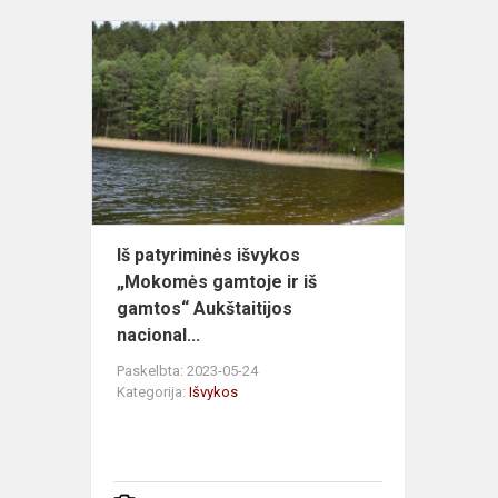
Iš
patyriminės
išvykos
„Mokomės
gamtoje
ir
iš
gamtos“
Aukšt...
Iš patyriminės išvykos
„Mokomės gamtoje ir iš
gamtos“ Aukštaitijos
nacional...
Paskelbta: 2023-05-24
Kategorija:
Išvykos