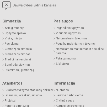
Savivaldybės vidinis kanalas
Gimnazija
Paslaugos
Apie gimnaziją
Pagrindinis ugdymas
Ugdymo aplinka
Vidurinis ugdymas
Vizija, misija
Neformalusis švietimas
Pasiekimai
Pagalba mokiniams ir tėvams
Gimnazijos simboliai
Nemokamas maitinimas ir socialinė
parama
Gimnazijos himnas
Patalpų nuoma
Tradiciniai renginiai
Biblioteka
Bendradarbiavimas
Priėmimas į gimnaziją
Ataskaitos
Informacija
Biudžeto vykdymo ataskaitų rinkiniai
Nuorodos
Finansinių ataskaitų rinkiniai
Laisvos darbo vietos
Projektai
Civilinė sauga
Parama gimnazijai
Korupcijos prevencija