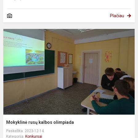
Plačiau
M
r
k
o
Mokyklinė rusų kalbos olimpiada
Paskelbta: 2023-12-14
Kategorija:
Konkursai