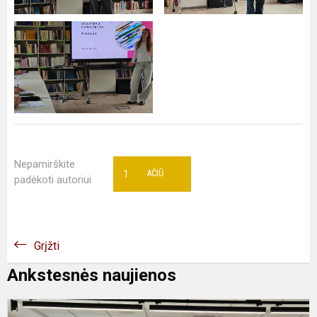
Nepamirškite
1
AČIŪ
padėkoti autoriui
Grįžti
Ankstesnės naujienos
U