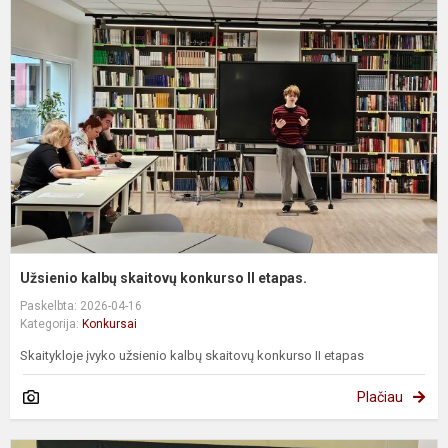
k
s
k
II
e
Užsienio kalbų skaitovų konkurso II etapas.
Paskelbta: 2026-04-16
Kategorija:
Konkursai
Skaitykloje įvyko užsienio kalbų skaitovų konkurso II etapas
Plačiau