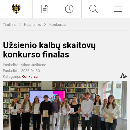
Paieška
Men
Titulinis
Naujienos
Konkursai
Užsienio kalbų skaitovų
konkurso finalas
Paskelbė : Vilma Juškienė
Paskelbta: 2026-04-30
Kategorija:
Konkursai