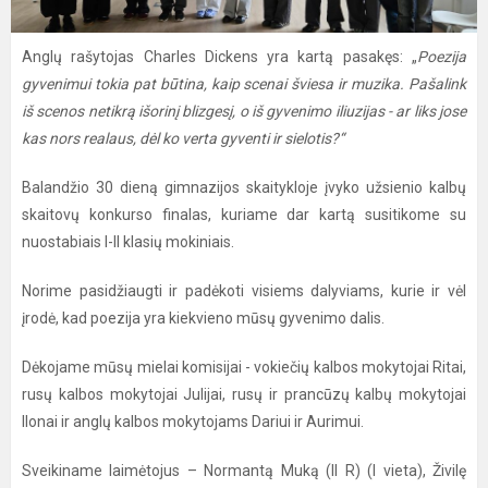
Anglų rašytojas Charles Dickens yra kartą pasakęs: „
Poezija
gyvenimui tokia pat būtina, kaip scenai šviesa ir muzika. Pašalink
iš scenos netikrą išorinį blizgesį, o iš gyvenimo iliuzijas - ar liks jose
kas nors realaus, dėl ko verta gyventi ir sielotis?“
Balandžio 30 dieną gimnazijos skaitykloje įvyko užsienio kalbų
skaitovų konkurso finalas, kuriame dar kartą susitikome su
nuostabiais I-II klasių mokiniais.
Norime pasidžiaugti ir padėkoti visiems dalyviams, kurie ir vėl
įrodė, kad poezija yra kiekvieno mūsų gyvenimo dalis.
Dėkojame mūsų mielai komisijai - vokiečių kalbos mokytojai Ritai,
rusų kalbos mokytojai Julijai, rusų ir prancūzų kalbų mokytojai
Ilonai ir anglų kalbos mokytojams Dariui ir Aurimui.
Sveikiname laimėtojus – Normantą Muką (II R) (I vieta), Živilę