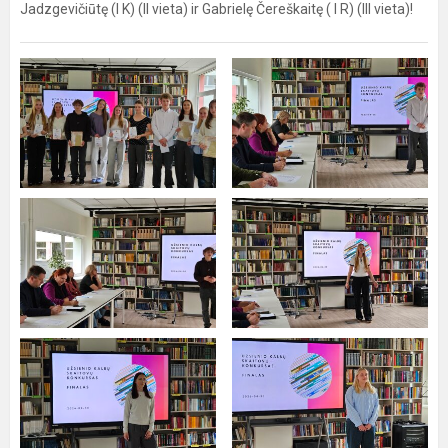
Jadzgevičiūtę (I K) (II vieta) ir Gabrielę Čereškaitę ( I R) (III vieta)!