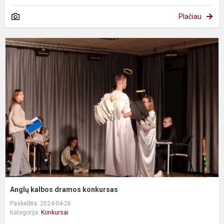
Plačiau
A
k
d
k
Anglų kalbos dramos konkursas
Paskelbta: 2024-04-26
Kategorija:
Konkursai