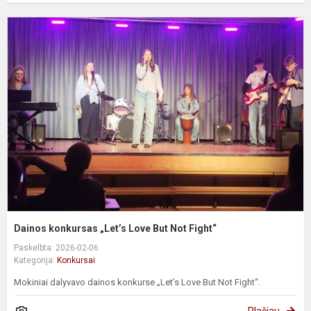
D
k
„
L
B
N
F
Dainos konkursas „Let’s Love But Not Fight“
Paskelbta: 2026-02-06
Kategorija:
Konkursai
Mokiniai dalyvavo dainos konkurse „Let’s Love But Not Fight“.
Plačiau