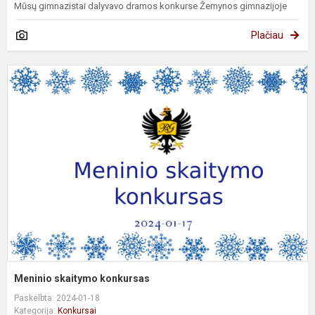
Mūsų gimnazistai dalyvavo dramos konkurse Žemynos gimnazijoje
Plačiau
M
s
k
Meninio skaitymo konkursas
Paskelbta: 2024-01-18
Kategorija:
Konkursai