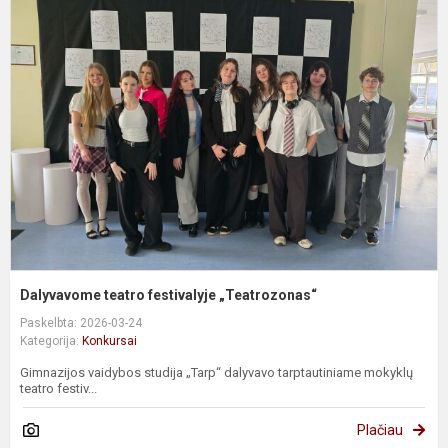
D
t
f
„
Dalyvavome teatro festivalyje „Teatrozonas“
Paskelbta: 2026-03-24
Kategorija:
Konkursai
Gimnazijos vaidybos studija „Tarp“ dalyvavo tarptautiniame mokyklų
teatro festiv...
Plačiau