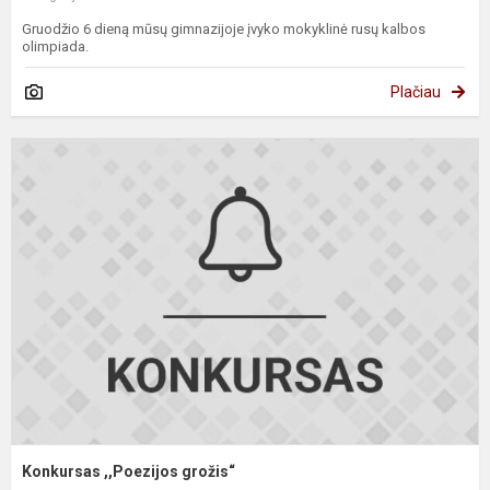
Gruodžio 6 dieną mūsų gimnazijoje įvyko mokyklinė rusų kalbos
olimpiada.
Plačiau
K
,
g
Konkursas ,,Poezijos grožis“