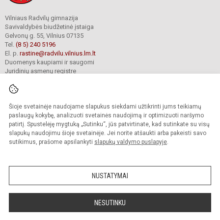
Vilniaus Radvilų gimnazija
Savivaldybės biudžetinė įstaiga
Gelvonų g. 55, Vilnius 07135
Tel.
(8 5) 240 5196
El. p.
rastine@radvilu.vilnius.lm.lt
Duomenys kaupiami ir saugomi
Juridinių asmenų registre
Įmonės kodas 190003285
Šioje svetainėje naudojame slapukus siekdami užtikrinti jums teikiamų
© 2022. Vilniaus Radvilų gimnazija. Visos teisės saugomos.
paslaugų kokybę, analizuoti svetainės naudojimą ir optimizuoti naršymo
Kopijuoti turinį be raštiško gimnazijos sutikimo griežtai draudžiama.
patirtį. Spustelėję mygtuką „Sutinku“, jūs patvirtinate, kad sutinkate su visų
slapukų naudojimu šioje svetainėje. Jei norite atšaukti arba pakeisti savo
Prieinamumo paraiška
Slapukų valdymas
sutikimus, prašome apsilankyti
slapukų valdymo puslapyje
.
Mes kuriame mokykloms
SVETAINESMOKYKLOMS.LT
NUSTATYMAI
NESUTINKU