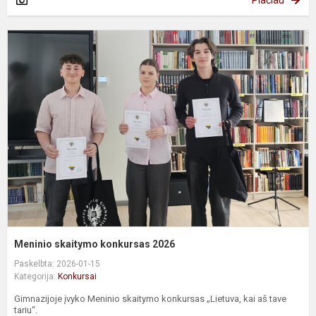
M
s
k
2
Meninio skaitymo konkursas 2026
Paskelbta: 2026-01-15
Kategorija:
Konkursai
Gimnazijoje įvyko Meninio skaitymo konkursas „Lietuva, kai aš tave
tariu“.