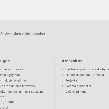
Savivaldybės vidinis kanalas
augos
Ataskaitos
indinis ugdymas
Biudžeto vykdymo ataskaitų rin
rinis ugdymas
Finansinių ataskaitų rinkiniai
rmalusis švietimas
Projektai
lba mokiniams ir tėvams
Parama gimnazijai
kamas maitinimas ir socialinė
Viešieji pirkimai
ama
alpų nuoma
ioteka