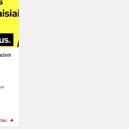
kviečia
mokytis
atpažinti
kibernetinius
pavojus
žinti
ai
čiau