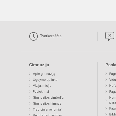
Tvarkaraščiai
Gimnazija
Pasl
Apie gimnaziją
Pagr
Ugdymo aplinka
Vidu
Vizija, misija
Nefo
Pasiekimai
Paga
Gimnazijos simboliai
Nemo
par
Gimnazijos himnas
Pat
Tradiciniai renginiai
Bibl
Bendradarbiavimas