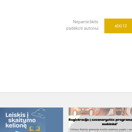
Nepamirškite
13
AČIŪ
padėkoti autoriui
Vasara
su
knyga