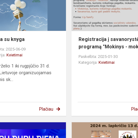
a su knyga
Registracija į savanoryst
programą "Mokinys - moki
ta: 2025-06-09
ija:
Kvietimai
Paskelbta: 2025-01-30
Kategorija:
Kvietimai
želio 1 iki rugpjūčio 31 d.
 Lietuvoje organizuojamas
is sk...
Plačiau
Pla
Vilnius
nės
TECH