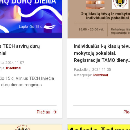
atvirų
durų
renginiai
us TECH atvirų durų
Individualūs I-ų klasių tėvų
niai
mokytojų pokalbiai.
Registracija TAMO dieny..
ta: 2024-11-07
ija:
Kvietimai
Paskelbta: 2024-11-05
Kategorija:
Kvietimai
čio 15 d. Vilnius TECH kviečia
rų durų dienos renginius
Plačiau
Pla
III-