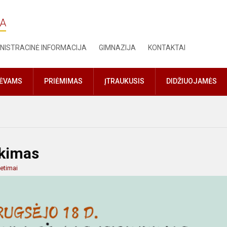
JA
NISTRACINĖ INFORMACIJA
GIMNAZIJA
KONTAKTAI
TĖVAMS
PRIĖMIMAS
ĮTRAUKUSIS
DIDŽIUOJAMĖS
nkimas
ietimai