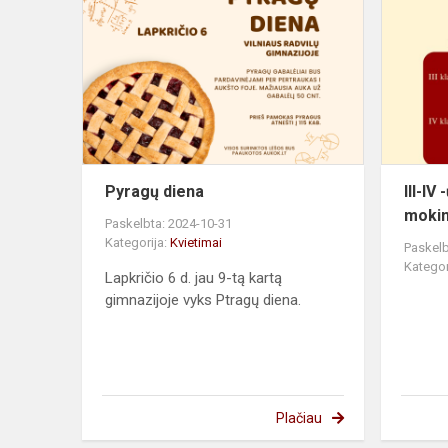
diena
Pyragų diena
III-IV
mokin
Paskelbta: 2024-10-31
Kategorija:
Kvietimai
Paskelb
Kategor
Lapkričio 6 d. jau 9-tą kartą
gimnazijoje vyks Ptragų diena.
Plačiau