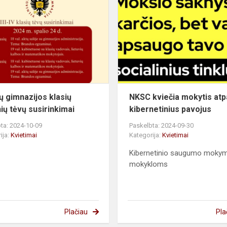
IV
-ų
gimnazijos
klasių
mokinių
tėvų
susirinkimai
 -ų gimnazijos klasių
NKSC kviečia mokytis atpa
ių tėvų susirinkimai
kibernetinius pavojus
ta: 2024-10-09
Paskelbta: 2024-09-30
ija:
Kvietimai
Kategorija:
Kvietimai
Kibernetinio saugumo mokym
mokykloms
Plačiau
Pla