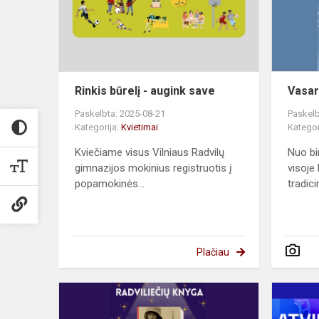
save
Rinkis būrelį - augink save
Vasar
Paskelbta: 2025-08-21
Paskelb
Kategorija:
Kvietimai
Kategor
Kviečiame visus Vilniaus Radvilų
Nuo bir
gimnazijos mokinius registruotis į
visoje
popamokinės...
tradicin
Plačiau
Gimnazijos
bendruome