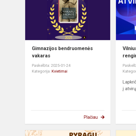
vakaras
Gimnazijos bendruomenės
Vilni
vakaras
rengi
Paskelbta: 2025-01-24
Paskelb
Kategorija:
Kvietimai
Kategor
Lapkri
į atvi
Plačiau
Pyragų