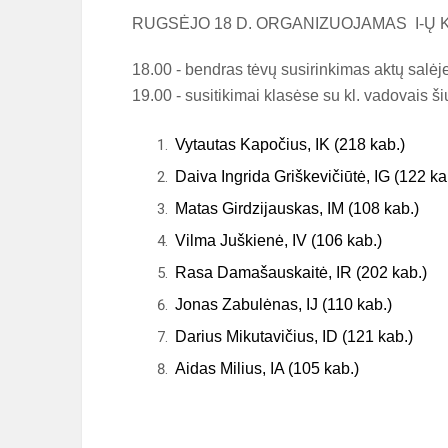
RUGSĖJO 18 D. ORGANIZUOJAMAS I-Ų K
18.00 - bendras tėvų susirinkimas aktų salėj
19.00 - susitikimai klasėse su kl. vadovais š
Vytautas Kapočius, IK (218 kab.)
Daiva Ingrida Griškevičiūtė, IG (122 ka
Matas Girdzijauskas, IM (108 kab.)
Vilma Juškienė, IV (106 kab.)
Rasa Damašauskaitė, IR (202 kab.)
Jonas Zabulėnas, IJ (110 kab.)
Darius Mikutavičius, ID (121 kab.)
Aidas Milius, IA (105 kab.)