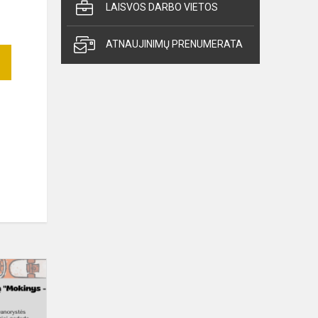
LAISVOS DARBO VIETOS
ATNAUJINIMŲ PRENUMERATA
Registracija
į
savanorystės
programą