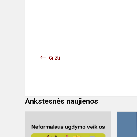
Grįžti
Ankstesnės naujienos
Rinkis
būrelį
-
augink