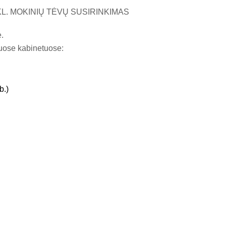
L. MOKINIŲ TĖVŲ SUSIRINKIMAS
e.
iuose kabinetuose:
b.)