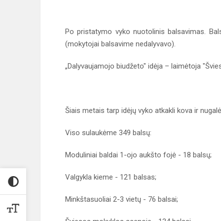
Po pristatymo vyko nuotolinis balsavimas. Balsu
(mokytojai balsavime nedalyvavo).
„Dalyvaujamojo biudžeto" idėja – laimėtoja "Švie
Šiais metais tarp idėjų vyko atkakli kova ir nuga
Viso sulaukėme 349 balsų:
Moduliniai baldai 1-ojo aukšto fojė - 18 balsų;
Valgykla kieme - 121 balsas;
Minkštasuoliai 2-3 vietų - 76 balsai;