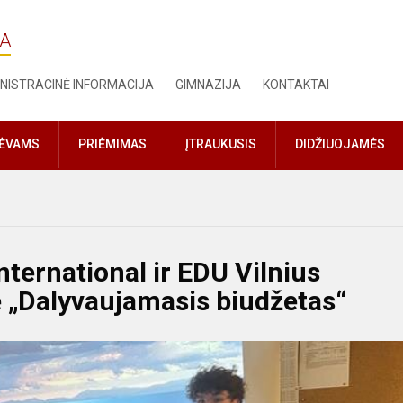
JA
NISTRACINĖ INFORMACIJA
GIMNAZIJA
KONTAKTAI
TĖVAMS
PRIĖMIMAS
ĮTRAUKUSIS
DIDŽIUOJAMĖS
nternational ir EDU Vilnius
 „Dalyvaujamasis biudžetas“