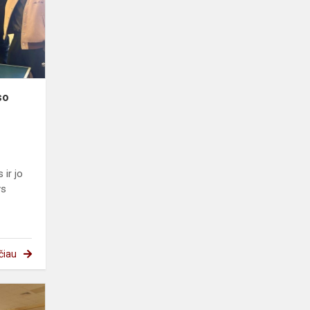
teniso
turnyras
so
 ir jo
ys
čiau
Meninio
skaitymo