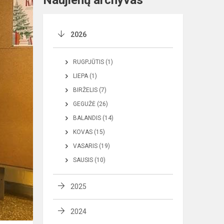
Naujienų archyvas
2026
RUGPJŪTIS (1)
LIEPA (1)
BIRŽELIS (7)
GEGUŽĖ (26)
BALANDIS (14)
KOVAS (15)
VASARIS (19)
SAUSIS (10)
2025
2024