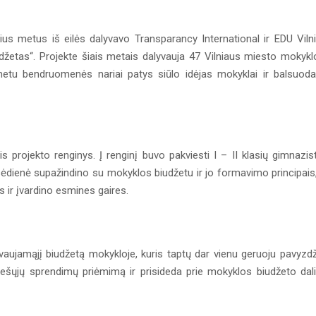
ius metus iš eilės dalyvavo Transparancy International ir EDU Viln
žetas“. Projekte šiais metais dalyvauja 47 Vilniaus miesto mokykl
etu bendruomenės nariai patys siūlo idėjas mokyklai ir balsuod
s projekto renginys. Į renginį buvo pakviesti I – II klasių gimnazist
sėdienė supažindino su mokyklos biudžetu ir jo formavimo principais
s ir įvardino esmines gaires.
lyvaujamąjį biudžetą mokykloje, kuris taptų dar vienu geruoju pavyzdž
 viešųjų sprendimų priėmimą ir prisideda prie mokyklos biudžeto dal