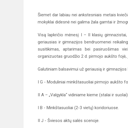
Šiemet dar labiau nei ankstesniais metais kviečia
mokyklai didesnė nei galima žala gamtai ir žmo
Visą lapkričio mėnesį I – II klasių gimnazistai,
geriausias ir gimnazijos bendruomenei reikalingi
susitikimas, aptarimas bei pasiruošimas vi
organizuotas gruodžio 2 d. pirmojo aukšto fojė, į
Galutiniam balsavimui už geriausią ir gimnazijos 
I G - Moduliniai minkštasuoliai pirmojo aukšto fo
II A – „Valgykla“ vidiniame kieme (stalai ir suolai)
I B - Minkštasuoliai (2-3 vietų) koridoriuose.
II J - Šviesos aktų salės scenoje.