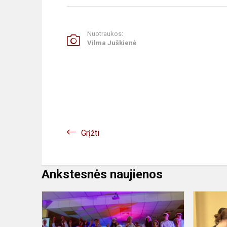
Nuotraukos:
Vilma Juškienė
Grįžti
Ankstesnės naujienos
Kalėdinę
muzikos
pamoką