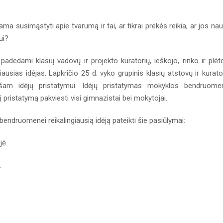
ma susimąstyti apie tvarumą ir tai, ar tikrai prekės reikia, ar jos na
gui?
 padedami klasių vadovų ir projekto kuratorių, ieškojo, rinko ir plėt
ausias idėjas. Lapkričio 25 d. vyko grupinis klasių atstovų ir kurato
ešam idėjų pristatymui. Idėjų pristatymas mokyklos bendruome
 pristatymą pakviesti visi gimnazistai bei mokytojai.
bendruomenei reikalingiausią idėją pateikti šie pasiūlymai:
jė.
.