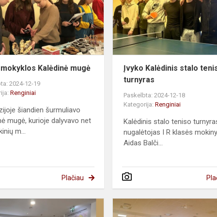
mugė
 mokyklos Kalėdinė mugė
Įvyko Kalėdinis stalo teni
turnyras
ta: 2024-12-19
ija:
Renginiai
Paskelbta: 2024-12-18
Kategorija:
Renginiai
ijoje šiandien šurmuliavo
nė mugė, kurioje dalyvavo net
Kalėdinis stalo teniso turnyras
inių m...
nugalėtojas I R klasės mokin
Aidas Balči...
Plačiau
Pla
s
Kviečiame
į