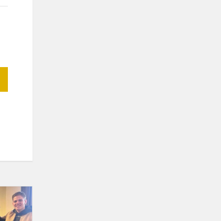
Įvyko
Kalėdinis
stalo