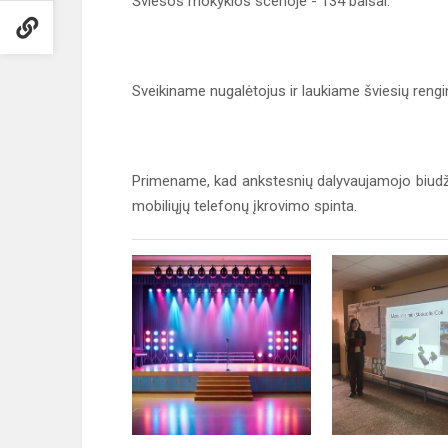
Šviesos mokyklos scenoje - 134 balsai.
Sveikiname nugalėtojus ir laukiame šviesių reng
Primename, kad ankstesnių dalyvaujamojo biudže
mobiliųjų telefonų įkrovimo spinta.