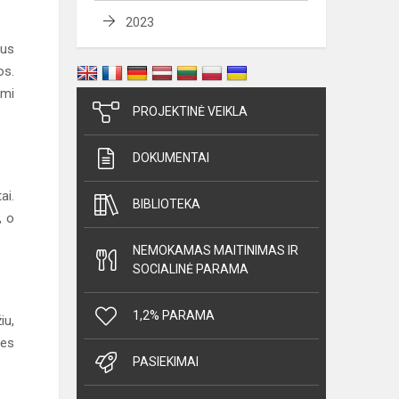
2023
ius
os.
ami
PROJEKTINĖ VEIKLA
DOKUMENTAI
ai.
BIBLIOTEKA
, o
NEMOKAMAS MAITINIMAS IR
SOCIALINĖ PARAMA
1,2% PARAMA
iu,
ies
PASIEKIMAI