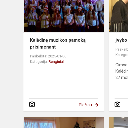
prisimenant
Kalėdinę muzikos pamoką
Įvyko
prisimenant
Paskelb
Kategor
Paskelbta: 2025-01-06
Kategorija:
Renginiai
Gimnaz
Kalėdi
27 mok
Plačiau
Akademinė
sielovados