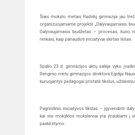
Šiais mokslo metais Radvilų gimnazija jau treč
organizuojamame projekte „Dalyvaujamasis biud
Dalyvaujamasis biudžetas – procesas, kurio m
renkasi, kaip panaudoti iniciatyvai skirtas lėšas.
Spalio 23 d. gimnazijos aktų salėje vyko įvadini
Renginio metu gimnazijos direktorė Egidija Nau
kuruojantys pedagogai pristatė tikslus, uždaviniu
Pagrindinis iniciatyvos tikslas – įgyvendinti da
kai visi mokyklos moksleiviai yra įtraukiami į
paskirstymo.