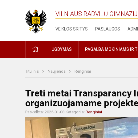
VILNIAUS RADVILŲ GIMNAZI
VEIKLOS SRITYS
PASLAUGOS
ADMI
PRADŽIA
UGDYMAS
PAGALBA MOKINIAMS IR 
Titulinis
Naujienos
Renginiai
Treti metai Transparancy I
organizuojamame projekte
Paskelbta: 2025-01-08
Kategorija:
Renginiai