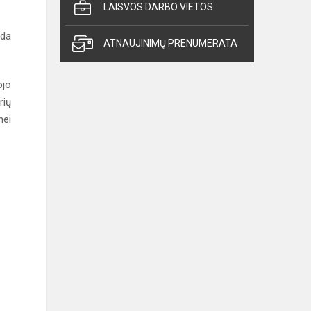
LAISVOS DARBO VIETOS
uda
ATNAUJINIMŲ PRENUMERATA
ojo
rių
nei