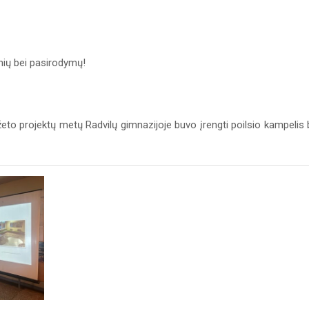
inių bei pasirodymų!
to projektų metų Radvilų gimnazijoje buvo įrengti poilsio kampelis 