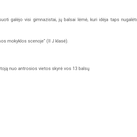
oti galėjo visi gimnazistai, jų balsai lėmė, kuri idėja taps nugalėt
sos mokyklos scenoje" (II J klasė).
lėtoją nuo antrosios vietos skyrė vos 13 balsų.