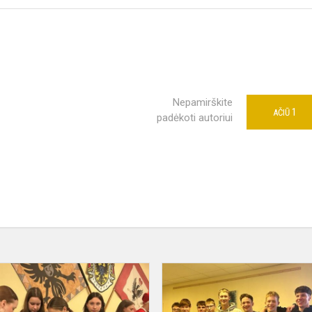
Nepamirškite
1
AČIŪ
padėkoti autoriui
Įvyko
mokyklos
Kalėdinė