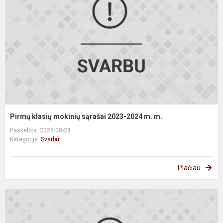
s
2
2
m
m
Pirmų klasių mokinių sąrašai 2023-2024 m. m.
Paskelbta: 2023-08-28
Kategorija:
Svarbu!
Plačiau
I
b
g