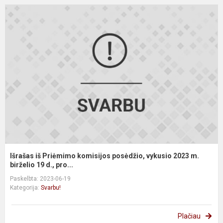
I
i
P
k
p
v
2
m
bi
Išrašas iš Priėmimo komisijos posėdžio, vykusio 2023 m.
birželio 19 d., pro...
Paskelbta: 2023-06-19
Kategorija:
Svarbu!
Plačiau