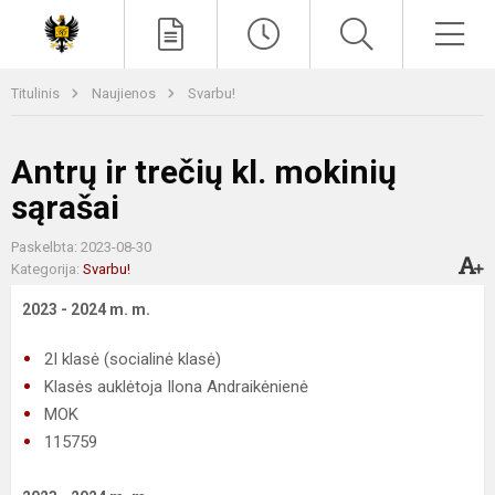
Paieška
Men
Titulinis
Naujienos
Svarbu!
Antrų ir trečių kl. mokinių
sąrašai
Paskelbta: 2023-08-30
Kategorija:
Svarbu!
2023 - 2024 m. m.
2I klasė (socialinė klasė)
Klasės auklėtoja Ilona Andraikėnienė
MOK
115759