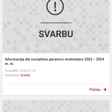
p
m
2
–
2
m.
Informacija dėl socialinės paramos mokiniams 2023 – 2024
m. m.
Paskelbta: 2023-07-19
Kategorija:
Svarbu!
Plačiau
I
i