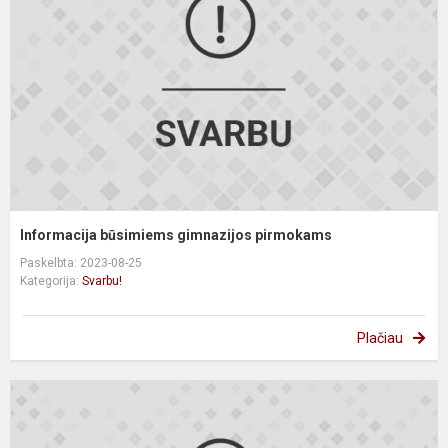
p
Informacija būsimiems gimnazijos pirmokams
Paskelbta: 2023-08-25
Kategorija:
Svarbu!
Plačiau
I
d
s