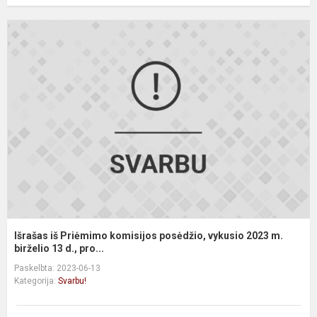
I
i
P
k
p
v
2
m
bi
Išrašas iš Priėmimo komisijos posėdžio, vykusio 2023 m.
birželio 13 d., pro...
Paskelbta: 2023-06-13
Kategorija:
Svarbu!