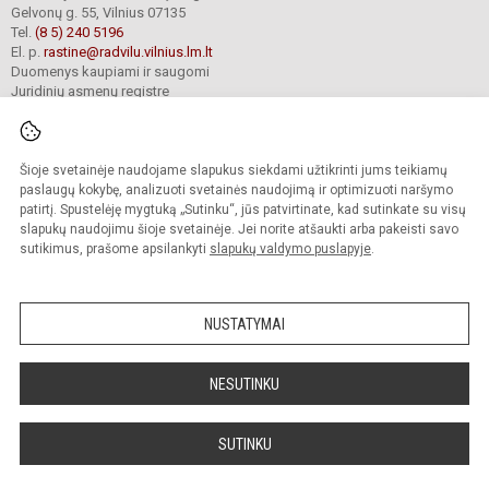
Gelvonų g. 55, Vilnius 07135
Tel.
(8 5) 240 5196
El. p.
rastine@radvilu.vilnius.lm.lt
Duomenys kaupiami ir saugomi
Juridinių asmenų registre
Įmonės kodas 190003285
Šioje svetainėje naudojame slapukus siekdami užtikrinti jums teikiamų
© 2022. Vilniaus Radvilų gimnazija. Visos teisės saugomos.
paslaugų kokybę, analizuoti svetainės naudojimą ir optimizuoti naršymo
Kopijuoti turinį be raštiško gimnazijos sutikimo griežtai draudžiama.
patirtį. Spustelėję mygtuką „Sutinku“, jūs patvirtinate, kad sutinkate su visų
slapukų naudojimu šioje svetainėje. Jei norite atšaukti arba pakeisti savo
Prieinamumo paraiška
Slapukų valdymas
sutikimus, prašome apsilankyti
slapukų valdymo puslapyje
.
Mes kuriame mokykloms
SVETAINESMOKYKLOMS.LT
NUSTATYMAI
NESUTINKU
SUTINKU