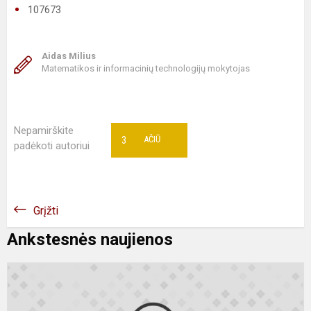
107673
Aidas Milius
Matematikos ir informacinių technologijų mokytojas
Nepamirškite
3
AČIŪ
padėkoti autoriui
Grįžti
Ankstesnės naujienos
P
k
m