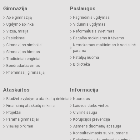
Gimnazija
Paslaugos
Apie gimnaziją
Pagrindinis ugdymas
Ugdymo aplinka
Vidurinis ugdymas
Vizija, misija
Neformalusis švietimas
Pasiekimai
Pagalba mokiniams ir tėvams
Gimnazijos simboliai
Nemokamas maitinimas ir socialinė
parama
Gimnazijos himnas
Patalpų nuoma
Tradiciniai renginiai
Biblioteka
Bendradarbiavimas
Priėmimas į gimnaziją
Ataskaitos
Informacija
Biudžeto vykdymo ataskaitų rinkiniai
Nuorodos
Finansinių ataskaitų rinkiniai
Laisvos darbo vietos
Projektai
Civilinė sauga
Parama gimnazijai
Korupcijos prevencija
Viešieji pirkimai
Asmens duomenų apsauga
Konsultavimasis su visuomene
Dažniausiai užduodami klausimai