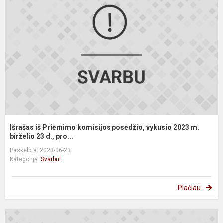
P
k
p
v
2
m
bi
Išrašas iš Priėmimo komisijos posėdžio, vykusio 2023 m.
birželio 23 d., pro...
Paskelbta: 2023-06-23
Kategorija:
Svarbu!
Plačiau
R