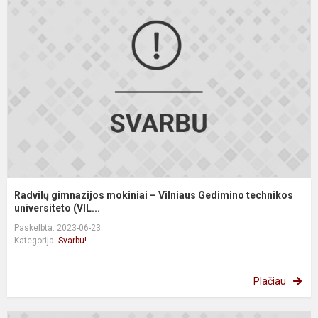
g
m
–
V
G
t
u.
Radvilų gimnazijos mokiniai – Vilniaus Gedimino technikos
universiteto (VIL...
Paskelbta: 2023-06-23
Kategorija:
Svarbu!
Plačiau