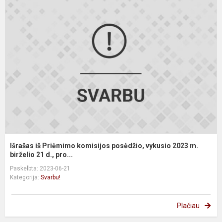
I
i
P
k
p
v
2
m
bi
Išrašas iš Priėmimo komisijos posėdžio, vykusio 2023 m.
birželio 21 d., pro...
Paskelbta: 2023-06-21
Kategorija:
Svarbu!
Plačiau