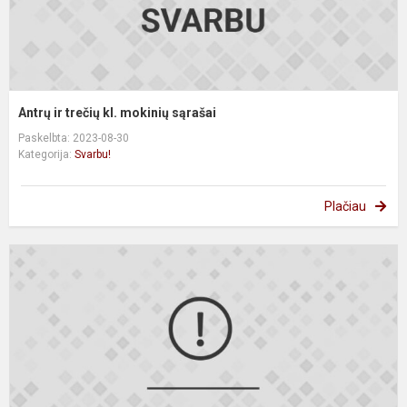
Antrų ir trečių kl. mokinių sąrašai
Paskelbta: 2023-08-30
Kategorija:
Svarbu!
Plačiau
P
k
m
s
2
2
m
m