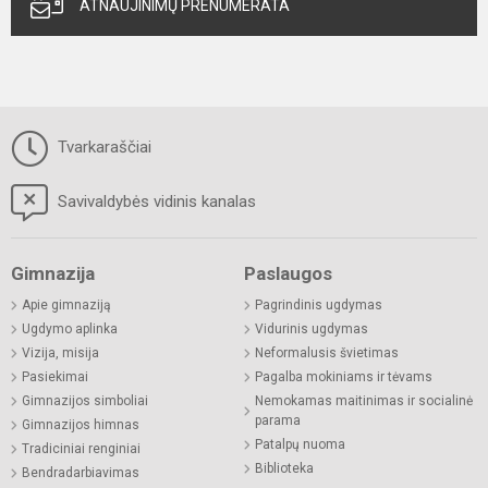
ATNAUJINIMŲ PRENUMERATA
Tvarkaraščiai
Savivaldybės vidinis kanalas
Gimnazija
Paslaugos
Apie gimnaziją
Pagrindinis ugdymas
Ugdymo aplinka
Vidurinis ugdymas
Vizija, misija
Neformalusis švietimas
Pasiekimai
Pagalba mokiniams ir tėvams
Gimnazijos simboliai
Nemokamas maitinimas ir socialinė
parama
Gimnazijos himnas
Patalpų nuoma
Tradiciniai renginiai
Biblioteka
Bendradarbiavimas