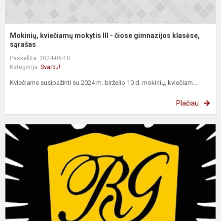
Mokinių, kviečiamų mokytis III - čiose gimnazijos klasėse,
sąrašas
Paskelbta: 2024-06-10
Kategorija:
Svarbu!
Kviečiame susipažinti su 2024 m. birželio 10 d. mokinių, kviečiam...
Plačiau
M
k
m
g
s