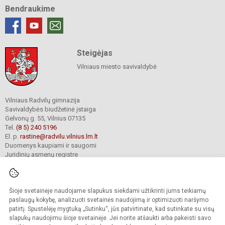
Bendraukime
Steigėjas
Vilniaus miesto savivaldybė
Vilniaus Radvilų gimnazija
Savivaldybės biudžetinė įstaiga
Gelvonų g. 55, Vilnius 07135
Tel.
(8 5) 240 5196
El. p.
rastine@radvilu.vilnius.lm.lt
Duomenys kaupiami ir saugomi
Juridinių asmenų registre
Įmonės kodas 190003285
Šioje svetainėje naudojame slapukus siekdami užtikrinti jums teikiamų
© 2022. Vilniaus Radvilų gimnazija. Visos teisės saugomos.
paslaugų kokybę, analizuoti svetainės naudojimą ir optimizuoti naršymo
Kopijuoti turinį be raštiško gimnazijos sutikimo griežtai draudžiama.
patirtį. Spustelėję mygtuką „Sutinku“, jūs patvirtinate, kad sutinkate su visų
slapukų naudojimu šioje svetainėje. Jei norite atšaukti arba pakeisti savo
Prieinamumo paraiška
Slapukų valdymas