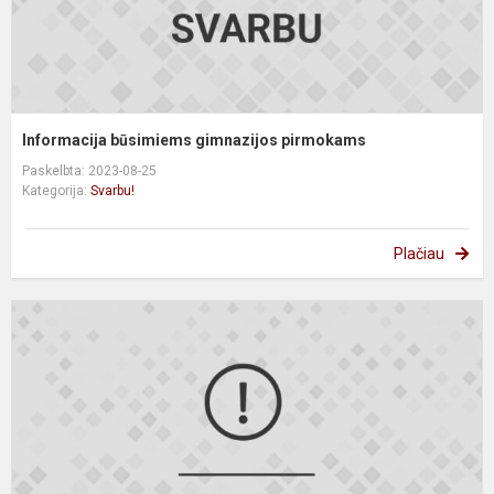
Informacija būsimiems gimnazijos pirmokams
Paskelbta: 2023-08-25
Kategorija:
Svarbu!
Plačiau
I
d
s
p
m
2
–