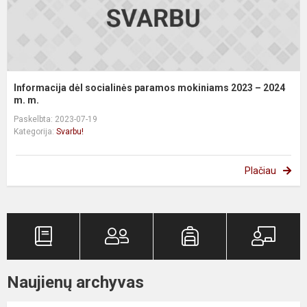
2
m.
Informacija dėl socialinės paramos mokiniams 2023 – 2024
m. m.
Paskelbta: 2023-07-19
Kategorija:
Svarbu!
Plačiau
Naujienų archyvas