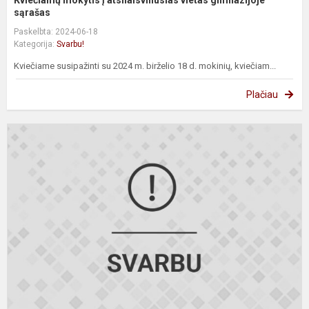
Kviečiamų mokytis į atsilaisvinusias vietas gimnazijoje
sąrašas
Paskelbta: 2024-06-18
Kategorija:
Svarbu!
Kviečiame susipažinti su 2024 m. birželio 18 d. mokinių, kviečiam...
Plačiau
M
n
į
p
g
k
s