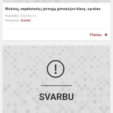
Mokinių, nepakviestų į pirmąją gimnazijos klasę, sąrašas
Paskelbta: 2024-06-14
Kategorija:
Svarbu!
Plačiau
M
k
m
į
a
v
g