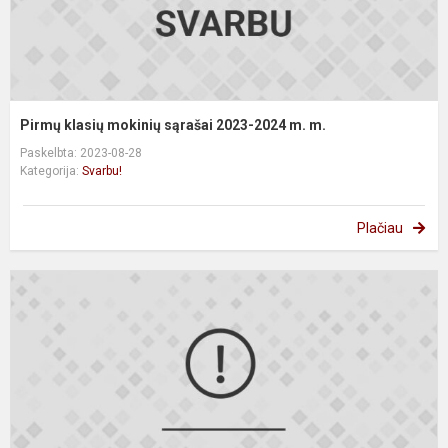
Pirmų klasių mokinių sąrašai 2023-2024 m. m.
Paskelbta: 2023-08-28
Kategorija:
Svarbu!
Plačiau
I
b
g
p