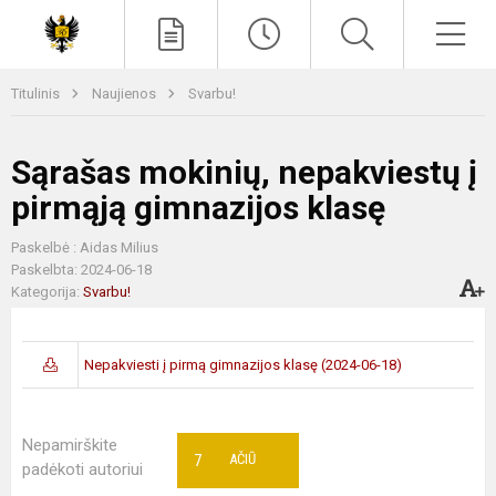
Paieška
Men
Titulinis
Naujienos
Svarbu!
Sąrašas mokinių, nepakviestų į
pirmąją gimnazijos klasę
Paskelbė : Aidas Milius
Paskelbta: 2024-06-18
Kategorija:
Svarbu!
Nepakviesti į pirmą gimnazijos klasę (2024-06-18)
Nepamirškite
7
AČIŪ
padėkoti autoriui