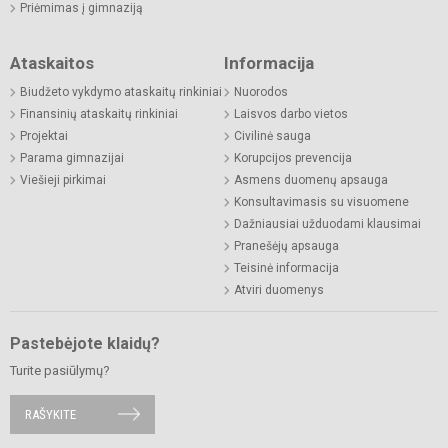
Priėmimas į gimnaziją
Ataskaitos
Informacija
Biudžeto vykdymo ataskaitų rinkiniai
Nuorodos
Finansinių ataskaitų rinkiniai
Laisvos darbo vietos
Projektai
Civilinė sauga
Parama gimnazijai
Korupcijos prevencija
Viešieji pirkimai
Asmens duomenų apsauga
Konsultavimasis su visuomene
Dažniausiai užduodami klausimai
Pranešėjų apsauga
Teisinė informacija
Atviri duomenys
Pastebėjote klaidų?
Turite pasiūlymų?
RAŠYKITE