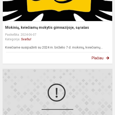
Mokinių, kviečiamų mokytis gimnazijoje, sąrašas
Paskelbta: 2024-06-07
Kategorija:
Svarbu!
Kviečiame susipažinti su 2024 m. birželio 7 d. mokinių, kviečiamų...
Plačiau
A
ir
t
kl
m
s