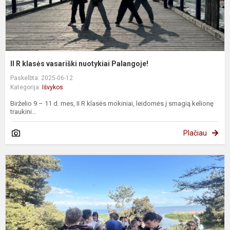
II R klasės vasariški nuotykiai Palangoje!
Paskelbta: 2025-06-12
Kategorija:
Išvykos
Birželio 9 – 11 d. mes, II R klasės mokiniai, leidomės į smagią kelionę
traukini...
Plačiau
E
g
i
į
K
n