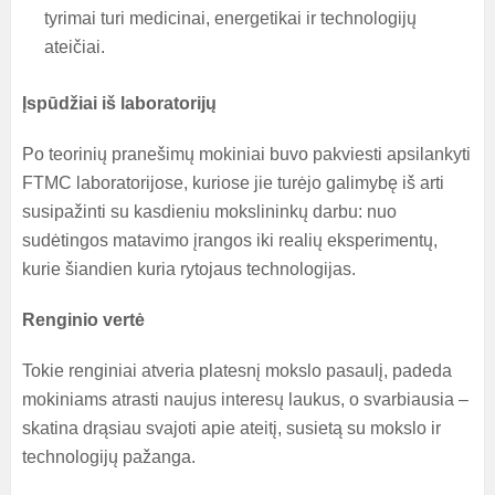
tyrimai turi medicinai, energetikai ir technologijų
ateičiai.
Įspūdžiai iš laboratorijų
Po teorinių pranešimų mokiniai buvo pakviesti apsilankyti
FTMC laboratorijose, kuriose jie turėjo galimybę iš arti
susipažinti su kasdieniu mokslininkų darbu: nuo
sudėtingos matavimo įrangos iki realių eksperimentų,
kurie šiandien kuria rytojaus technologijas.
Renginio vertė
Tokie renginiai atveria platesnį mokslo pasaulį, padeda
mokiniams atrasti naujus interesų laukus, o svarbiausia –
skatina drąsiau svajoti apie ateitį, susietą su mokslo ir
technologijų pažanga.