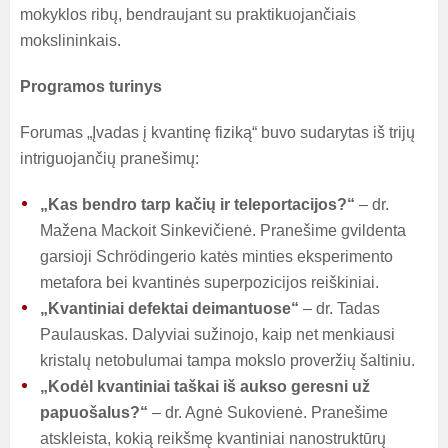
mokyklos ribų, bendraujant su praktikuojančiais
mokslininkais.
Programos turinys
Forumas „Įvadas į kvantinę fiziką“ buvo sudarytas iš trijų
intriguojančių pranešimų:
„Kas bendro tarp kačių ir teleportacijos?“
– dr.
Mažena Mackoit Sinkevičienė. Pranešime gvildenta
garsioji Schrödingerio katės minties eksperimento
metafora bei kvantinės superpozicijos reiškiniai.
„Kvantiniai defektai deimantuose“
– dr. Tadas
Paulauskas. Dalyviai sužinojo, kaip net menkiausi
kristalų netobulumai tampa mokslo proveržių šaltiniu.
„Kodėl kvantiniai taškai iš aukso geresni už
papuošalus?“
– dr. Agnė Sukovienė. Pranešime
atskleista, kokią reikšmę kvantiniai nanostruktūrų