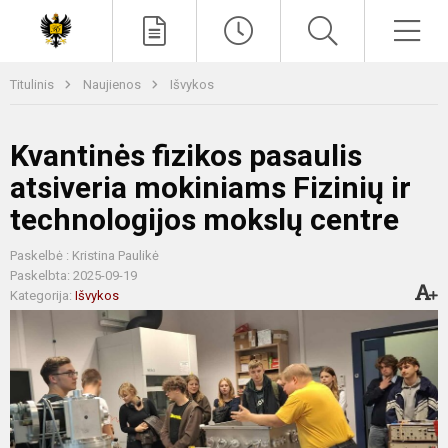
Paieška
Men
Titulinis
Naujienos
Išvykos
Kvantinės fizikos pasaulis
atsiveria mokiniams Fizinių ir
technologijos mokslų centre
Paskelbė : Kristina Paulikė
Paskelbta: 2025-09-19
Kategorija:
Išvykos