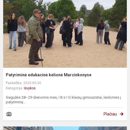
k
M
Patyriminė edukacinė kelionė Marcinkonyse
Paskelbta: 2025-05-30
Kategorija:
Išvykos
Gegužės 28–29 dienomis mes, I B ir I G klasių gimnazistai, leidomės į
patyriminę...
Plačiau
E