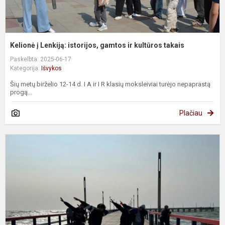
Kelionė į Lenkiją: istorijos, gamtos ir kultūros takais
Paskelbta: 2025-06-17
Kategorija:
Išvykos
Šių metų birželio 12-14 d. I A ir I R klasių moksleiviai turėjo nepaprastą
progą...
Plačiau
II
R
k
v
n
P