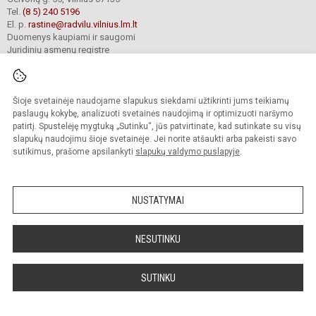
Tel.
(8 5) 240 5196
El. p.
rastine@radvilu.vilnius.lm.lt
Duomenys kaupiami ir saugomi
Juridinių asmenų registre
Įmonės kodas 190003285
Šioje svetainėje naudojame slapukus siekdami užtikrinti jums teikiamų
© 2022. Vilniaus Radvilų gimnazija. Visos teisės saugomos.
paslaugų kokybę, analizuoti svetainės naudojimą ir optimizuoti naršymo
Kopijuoti turinį be raštiško gimnazijos sutikimo griežtai draudžiama.
patirtį. Spustelėję mygtuką „Sutinku“, jūs patvirtinate, kad sutinkate su visų
slapukų naudojimu šioje svetainėje. Jei norite atšaukti arba pakeisti savo
Prieinamumo paraiška
Slapukų valdymas
sutikimus, prašome apsilankyti
slapukų valdymo puslapyje
.
Mes kuriame mokykloms
SVETAINESMOKYKLOMS.LT
NUSTATYMAI
NESUTINKU
SUTINKU