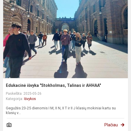
i
"
T
ir
A
Edukacinė išvyka "Stokholmas, Talinas ir AHHAA"
Paskelbta: 2025-05-26
Kategorija:
Išvykos
Gegužės 23-25 dienomis I M, II N, II T ir II J klasių mokiniai kartu su
klasių v...
Plačiau