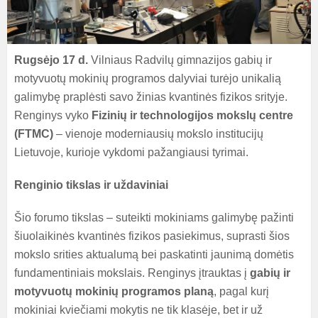
Rugsėjo 17 d.
Vilniaus Radvilų gimnazijos gabių ir
motyvuotų mokinių programos dalyviai turėjo unikalią
galimybę praplėsti savo žinias kvantinės fizikos srityje.
Renginys vyko
Fizinių ir technologijos mokslų centre
(FTMC)
– vienoje moderniausių mokslo institucijų
Lietuvoje, kurioje vykdomi pažangiausi tyrimai.
Renginio tikslas ir uždaviniai
Šio forumo tikslas – suteikti mokiniams galimybę pažinti
šiuolaikinės kvantinės fizikos pasiekimus, suprasti šios
mokslo srities aktualumą bei paskatinti jaunimą domėtis
fundamentiniais mokslais. Renginys įtrauktas į
gabių ir
motyvuotų mokinių programos planą
, pagal kurį
mokiniai kviečiami mokytis ne tik klasėje, bet ir už