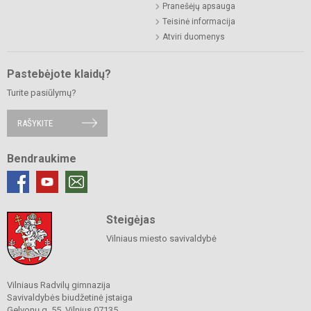
Pranešėjų apsauga
Teisinė informacija
Atviri duomenys
Pastebėjote klaidų?
Turite pasiūlymų?
RAŠYKITE
Bendraukime
Steigėjas
Vilniaus miesto savivaldybė
Vilniaus Radvilų gimnazija
Savivaldybės biudžetinė įstaiga
Gelvonų g. 55, Vilnius 07135