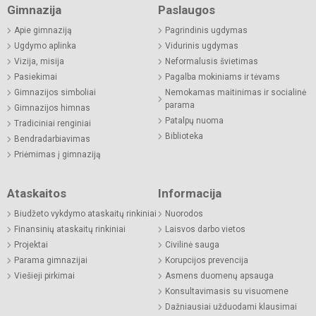
Gimnazija
Paslaugos
Apie gimnaziją
Pagrindinis ugdymas
Ugdymo aplinka
Vidurinis ugdymas
Vizija, misija
Neformalusis švietimas
Pasiekimai
Pagalba mokiniams ir tėvams
Gimnazijos simboliai
Nemokamas maitinimas ir socialinė
parama
Gimnazijos himnas
Patalpų nuoma
Tradiciniai renginiai
Biblioteka
Bendradarbiavimas
Priėmimas į gimnaziją
Ataskaitos
Informacija
Biudžeto vykdymo ataskaitų rinkiniai
Nuorodos
Finansinių ataskaitų rinkiniai
Laisvos darbo vietos
Projektai
Civilinė sauga
Parama gimnazijai
Korupcijos prevencija
Viešieji pirkimai
Asmens duomenų apsauga
Konsultavimasis su visuomene
Dažniausiai užduodami klausimai