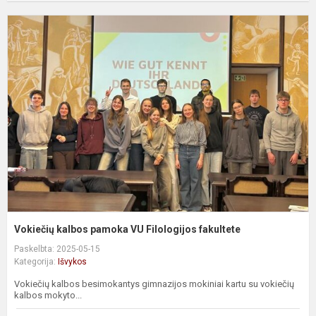
V
k
p
V
F
f
Vokiečių kalbos pamoka VU Filologijos fakultete
Paskelbta: 2025-05-15
Kategorija:
Išvykos
Vokiečių kalbos besimokantys gimnazijos mokiniai kartu su vokiečių
kalbos mokyto...