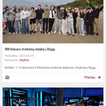
į
R
IIM klasės mokinių išvyka į Rygą
Paskelbta: 2025-06-09
Kategorija:
Išvykos
Birželio 1–3 dienomis II M klasės mokiniai dalyvavo išvykoje į Rygą.
Plačiau
I
k
m