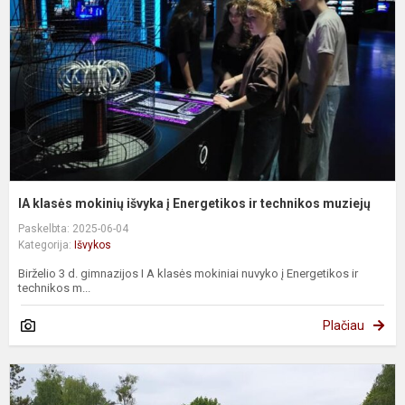
i
į
E
ir
t
m
IA klasės mokinių išvyka į Energetikos ir technikos muziejų
Paskelbta: 2025-06-04
Kategorija:
Išvykos
Birželio 3 d. gimnazijos I A klasės mokiniai nuvyko į Energetikos ir
technikos m...
Plačiau
P
e