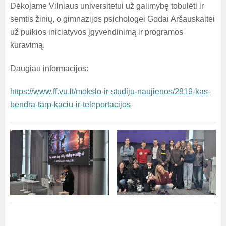
Dėkojame Vilniaus universitetui už galimybę tobulėti ir
semtis žinių, o gimnazijos psichologei Godai Aršauskaitei
už puikios iniciatyvos įgyvendinimą ir programos
kuravimą.
Daugiau informacijos:
https://www.ff.vu.lt/mokslo-ir-studiju-naujienos/2819-kas-
bendra-tarp-kaciu-ir-teleportacijos