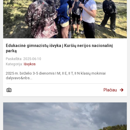
n
pa
Edukacinė gimnazistų išvyka į Kuršių nerijos nacionalinį
parką
Paskelbta: 2025-06-10
Kategorija:
Išvykos
2025 m. birželio 3-5 dienomis I M, II E, II T, II N klasių mokiniai
dalyvavo&nbs...
Plačiau
I
k
m
i