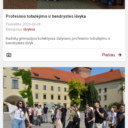
Profesinio tobulėjimo ir bendrystės išvyka
Paskelbta: 2025-08-28
Kategorija:
Išvykos
Radvilų gimnazijos kolektyvas dalyvavo profesinio tobulėjimo ir
bendrystės išvyk...
Plačiau
K
į
L
i
g
ir
k
t