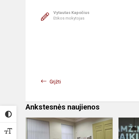
Vytautas Kapočius
Etikos mokytojas
Grįžti
Ankstesnės naujienos
„Drąsos
dienoraščiai
Ypatingojo