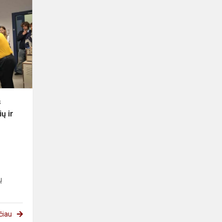
Kvantinės
fizikos
pasaulis
atsiveria
mokiniams
Fizinių
ir
t...
s
ų ir
ų
ų
čiau