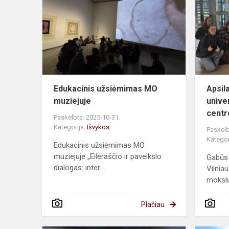
muziejuje
Edukacinis užsiėmimas MO
Apsil
muziejuje
unive
centr
Paskelbta: 2025-10-31
Kategorija:
Išvykos
Paskelb
Kategor
Edukacinis užsiėmimas MO
muziejuje „Eilėraščio ir paveikslo
Gabūs 
dialogas: inter...
Vilnia
mokslų 
Plačiau