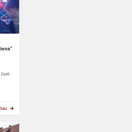
pamokų
diena“
diena“
 Delfi
čiau
Kaimyninių
šalių