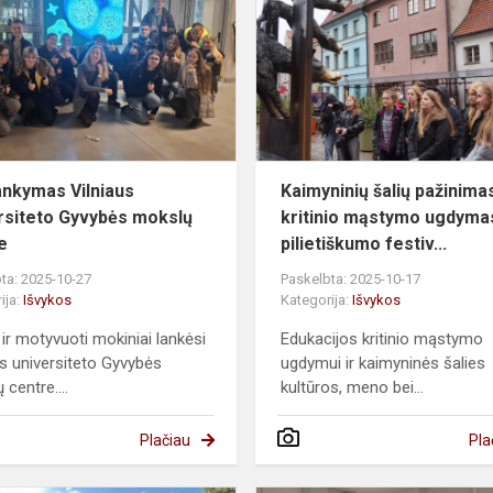
universiteto
Gyvybės
mokslų
centre
ankymas Vilniaus
Kaimyninių šalių pažinima
rsiteto Gyvybės mokslų
kritinio mąstymo ugdymas
e
pilietiškumo festiv...
ta: 2025-10-27
Paskelbta: 2025-10-17
ija:
Išvykos
Kategorija:
Išvykos
ir motyvuoti mokiniai lankėsi
Edukacijos kritinio mąstymo
us universiteto Gyvybės
ugdymui ir kaimyninės šalies
centre....
kultūros, meno bei...
Plačiau
Pla