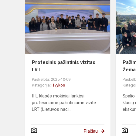
Profesinis
pažintinis
vizitas
LRT
Profesinis pažintinis vizitas
Pažin
LRT
Žemai
Paskelbta: 2025-10-09
Paskelb
Kategorija:
Išvykos
Kategor
II L klasės mokiniai lankėsi
Spalio 1
profesiniame pažintiniame vizite
klasių 
LRT (Lietuvos naci...
ekskurs
Plačiau