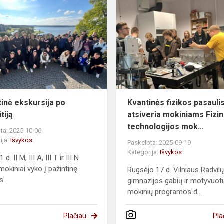
Pažintinė
ekskursija
po
Žemaitiją
tinė ekskursija po
Kvantinės fizikos pasauli
tiją
atsiveria mokiniams Fizini
technologijos mok...
ta: 2025-10-06
ija:
Išvykos
Paskelbta: 2025-09-19
Kategorija:
Išvykos
 d. II M, III A, III T ir III N
mokiniai vyko į pažintinę
Rugsėjo 17 d. Vilniaus Radvil
...
gimnazijos gabių ir motyvuot
mokinių programos d...
Plačiau
Pla