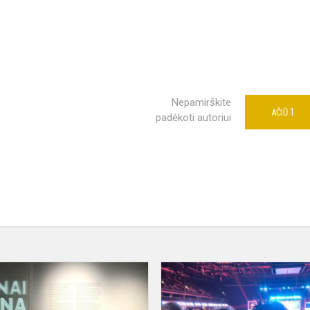
Nepamirškite
1
AČIŪ
padėkoti autoriui
,,Amžinai
“
laikina"
edukacinis