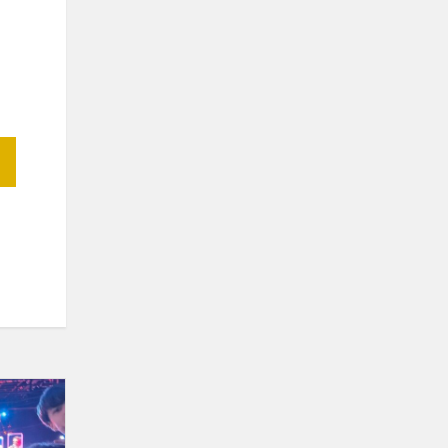
Dalyvaujame
renginyje
„Geriausia Ever