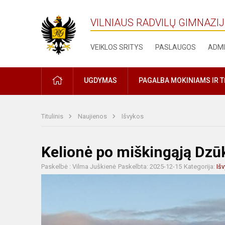
VILNIAUS RADVILŲ GIMNAZI
VEIKLOS SRITYS
PASLAUGOS
ADMI
PRADŽIA
UGDYMAS
PAGALBA MOKINIAMS IR 
Titulinis
Naujienos
Išvykos
Kelionė po miškingąją Dzūk
Paskelbė : Vilma Juškienė
Paskelbta: 2025-12-15
Kategorija:
Iš