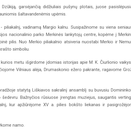
zūkiją, garsėjančią didžiuliais pušynų plotais, juose pasislėpusi
 srauniomis šaltavandenėmis upėmis.
 piliakalnį, vadinamą Margio kalnu. Susipažinome su viena seniau
ijos nacionalinio parko Merkinės lankytojų centre, kopėme į Merki
nybinė pilis. Nuo Merkio piliakalnio atsiveria nuostabi Merkio ir Nem
rašto simboliu.
kurios metu išgirdome įdomias istorijas apie M. K. Čiurlionio vaikys
ščiojome Vilniaus alėja, Drumaskonio ežero pakrante, ragavome Gro
 pradžioje statytą Liškiavos sakralinį ansamblį su buvusiu Dominink
o šedevru. Bažnyčios rūsiuose įrengtas muziejus, saugantis vertin
alnį, kur apžiūrėjome XV a. pilies bokšto liekanas ir pasigrožėj
 vykome namo.