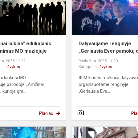
užsiėmimas
MO
muziejuje
nai laikina" edukacinis
Dalyvaujame renginyje
mimas MO muziejuje
„Geriausia Ever pamokų 
ta: 2025-11-21
Paskelbta: 2025-11-20
ija:
Išvykos
Kategorija:
Išvykos
ai lankėsi MO
III M klasės mokiniai dalyvavo
uje parodoje ,,Amžinai
organizuotame renginyje
, kurioje gra...
„Geriausia Eve...
Plačiau
Pla
užsiėmimas
Apsilankymas
Vilniaus