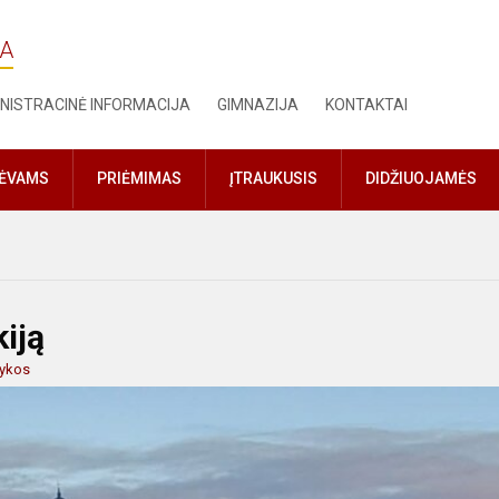
JA
NISTRACINĖ INFORMACIJA
GIMNAZIJA
KONTAKTAI
TĖVAMS
PRIĖMIMAS
ĮTRAUKUSIS
DIDŽIUOJAMĖS
iją
vykos