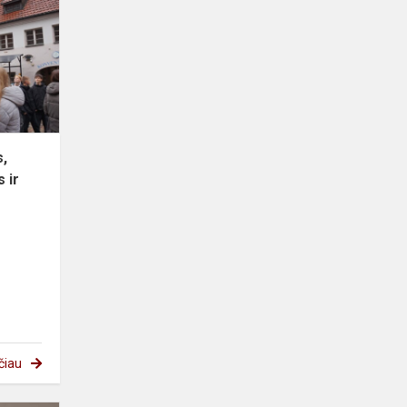
pažinimas,
kritinio
mąstymo
ugdymas
ir
pil...
s,
 ir
čiau