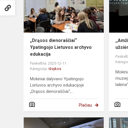
Lietuvos
archyvo
edukacija...
„Drąsos dienoraščiai“
,,Amži
Ypatingojo Lietuvos archyvo
užsiė
edukacija
Paskelb
Kategor
Paskelbta: 2025-12-11
Kategorija:
Išvykos
Mokini
muziej
Mokiniai dalyvavo Ypatingojo
laikina"
Lietuvos archyvo edukacijoje
„Drąsos dienoraščiai“,...
Plačiau
Edukacinis 
MO