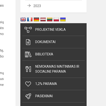
ais
2023
sių
nės
PROJEKTINĖ VEIKLA
uno
DOKUMENTAI
tę,
BIBLIOTEKA
žio
NEMOKAMAS MAITINIMAS IR
SOCIALINĖ PARAMA
onų
gus
1,2% PARAMA
ome
PASIEKIMAI