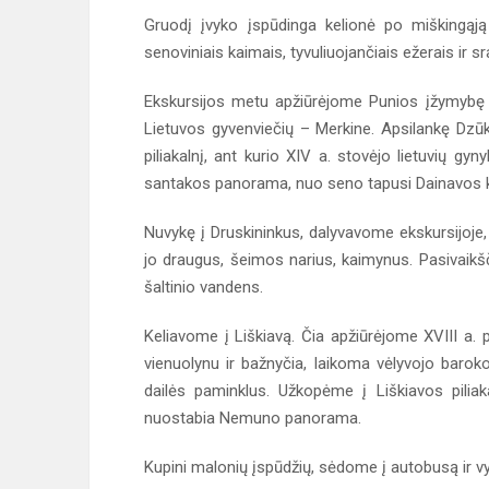
Gruodį įvyko įspūdinga kelionė po miškingąją D
senoviniais kaimais, tyvuliuojančiais ežerais ir
Ekskursijos metu apžiūrėjome Punios įžymybę -
Lietuvos gyvenviečių – Merkine. Apsilankę Dzūk
piliakalnį, ant kurio XIV a. stovėjo lietuvių gy
santakos panorama, nuo seno tapusi Dainavos k
Nuvykę į Druskininkus, dalyvavome ekskursijoje, 
jo draugus, šeimos narius, kaimynus. Pasivaik
šaltinio vandens.
Keliavome į Liškiavą. Čia apžiūrėjome XVIII a.
vienuolynu ir bažnyčia, laikoma vėlyvojo barok
dailės paminklus. Užkopėme į Liškiavos piliak
nuostabia Nemuno panorama.
Kupini malonių įspūdžių, sėdome į autobusą ir