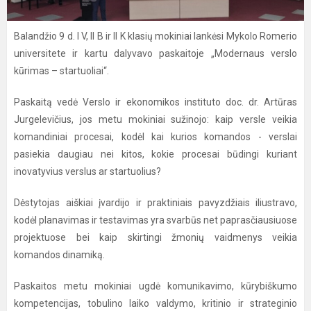
Balandžio 9 d. I V, II B ir II K klasių mokiniai lankėsi Mykolo Romerio
universitete ir kartu dalyvavo paskaitoje „Modernaus verslo
kūrimas – startuoliai“.
Paskaitą vedė Verslo ir ekonomikos instituto doc. dr. Artūras
Jurgelevičius, jos metu mokiniai sužinojo: kaip versle veikia
komandiniai procesai, kodėl kai kurios komandos - verslai
pasiekia daugiau nei kitos, kokie procesai būdingi kuriant
inovatyvius verslus ar startuolius?
Dėstytojas aiškiai įvardijo ir praktiniais pavyzdžiais iliustravo,
kodėl planavimas ir testavimas yra svarbūs net paprasčiausiuose
projektuose bei kaip skirtingi žmonių vaidmenys veikia
komandos dinamiką.
Paskaitos metu mokiniai ugdė komunikavimo, kūrybiškumo
kompetencijas, tobulino laiko valdymo, kritinio ir strateginio