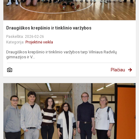
Draugiškos krepšinio ir tinklinio varžybos
Paskelbta: 2026-02-26
Kategorija:
Projektinė veikla
Draugiškos krepšinio ir tinklinio varžybos tarp Vilniaus Radvilų
gimnazijos ir V...
Plačiau
E
d
š
m
It