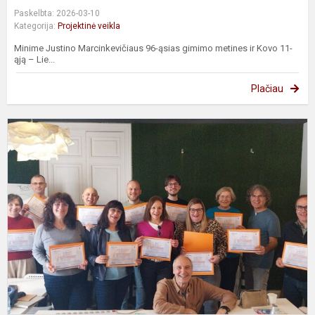
Paskelbta: 2026-03-10
Kategorija:
Projektinė veikla
Minime Justino Marcinkevičiaus 96-ąsias gimimo metines ir Kovo 11-
ąją – Lie...
Plačiau
E
m
m
B