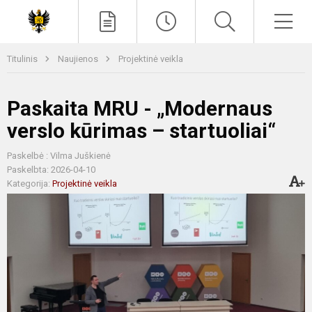
Paieška
Men
Titulinis
Naujienos
Projektinė veikla
Paskaita MRU - „Modernaus
verslo kūrimas – startuoliai“
Paskelbė : Vilma Juškienė
Paskelbta: 2026-04-10
Kategorija:
Projektinė veikla