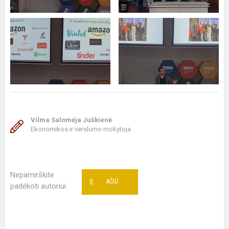
Vilma Salomėja Juškienė
Ekonomikos ir verslumo mokytoja
Nepamirškite
0
AČIŪ
padėkoti autoriui