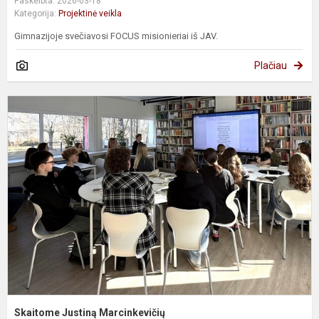
Paskelbta: 2026-03-18
Kategorija:
Projektinė veikla
Gimnazijoje svečiavosi FOCUS misionieriai iš JAV.
Plačiau
S
J
M
Skaitome Justiną Marcinkevičių