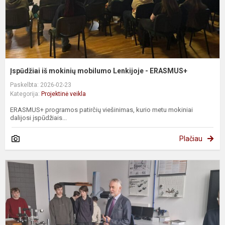
Įspūdžiai iš mokinių mobilumo Lenkijoje - ERASMUS+
Paskelbta: 2026-02-23
Kategorija:
Projektinė veikla
ERASMUS+ programos patirčių viešinimas, kurio metu mokiniai
dalijosi įspūdžiais...
Plačiau
„
i
d
T
u