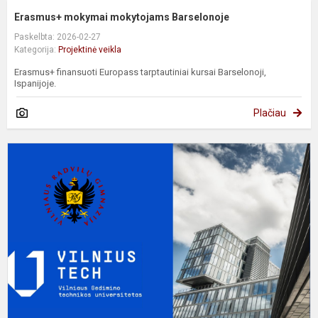
Erasmus+ mokymai mokytojams Barselonoje
Paskelbta: 2026-02-27
Kategorija:
Projektinė veikla
Erasmus+ finansuoti Europass tarptautiniai kursai Barselonoji,
Ispanijoje.
Plačiau
V
T
u
k
v