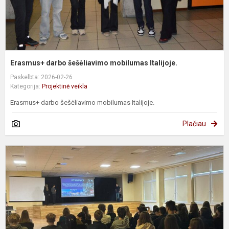
Erasmus+ darbo šešėliavimo mobilumas Italijoje.
Paskelbta: 2026-02-26
Kategorija:
Projektinė veikla
Erasmus+ darbo šešėliavimo mobilumas Italijoje.
Plačiau
Į
i
m
m
L
-
E