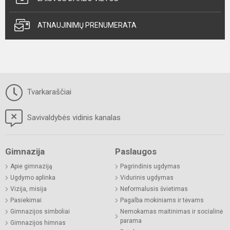
ATNAUJINIMŲ PRENUMERATA
Tvarkaraščiai
Savivaldybės vidinis kanalas
Gimnazija
Paslaugos
Apie gimnaziją
Pagrindinis ugdymas
Ugdymo aplinka
Vidurinis ugdymas
Vizija, misija
Neformalusis švietimas
Pasiekimai
Pagalba mokiniams ir tėvams
Gimnazijos simboliai
Nemokamas maitinimas ir socialinė
parama
Gimnazijos himnas