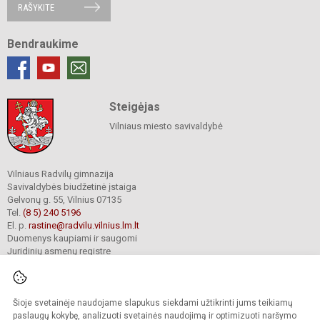
RAŠYKITE
Bendraukime
Steigėjas
Vilniaus miesto savivaldybė
Vilniaus Radvilų gimnazija
Savivaldybės biudžetinė įstaiga
Gelvonų g. 55, Vilnius 07135
Tel.
(8 5) 240 5196
El. p.
rastine@radvilu.vilnius.lm.lt
Duomenys kaupiami ir saugomi
Juridinių asmenų registre
Įmonės kodas 190003285
Šioje svetainėje naudojame slapukus siekdami užtikrinti jums teikiamų
© 2022. Vilniaus Radvilų gimnazija. Visos teisės saugomos.
paslaugų kokybę, analizuoti svetainės naudojimą ir optimizuoti naršymo