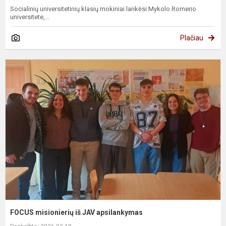
Socialinių universitetinių klasių mokiniai lankėsi Mykolo Romerio
universitete,...
Plačiau
F
m
i
J
a
FOCUS misionierių iš JAV apsilankymas