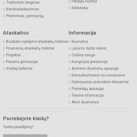
Patalpų nuoma
Tradiciniai renginiai
Biblioteka
Bendradarbiavimas
Priėmimas į gimnaziją
Ataskaitos
Informacija
Biudžeto vykdymo ataskaitų rinkiniai
Nuorodos
Finansinių ataskaitų rinkiniai
Laisvos darbo vietos
Projektai
Civilinė sauga
Parama gimnazijai
Korupcijos prevencija
Viešieji pirkimai
Asmens duomenų apsauga
Konsultavimasis su visuomene
Dažniausiai užduodami klausimai
Pranešėjų apsauga
Teisinė informacija
Atviri duomenys
Pastebėjote klaidų?
Turite pasiūlymų?