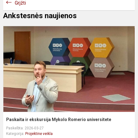
Grįžti
Ankstesnės naujienos
P
ir
e
M
R
u
Paskaita ir ekskursija Mykolo Romerio universitete
Paskelbta: 2026-03-27
Kategorija:
Projektinė veikla