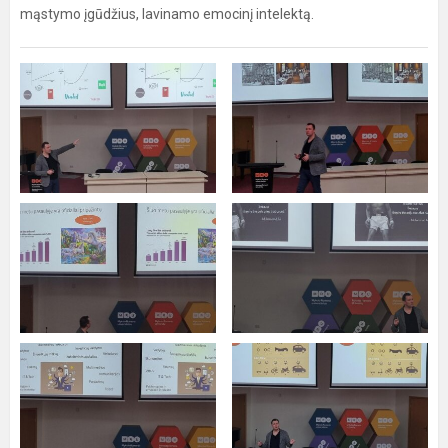
mąstymo įgūdžius, lavinamo emocinį intelektą.