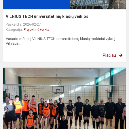
VILNIUS TECH universitetinių klasių veiklos
Paskelbta: 2026-02-27
Kategorija:
Projektinė veikla
Vasario mėnesį VILNIUS TECH universitetinių klasių mokiniai vyko į
Vilniaus...
Plačiau
D
k
ir
t
v