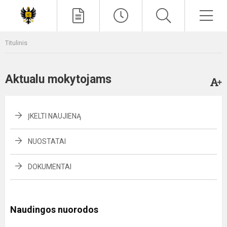
Paieška
Men
Titulinis
Aktualu mokytojams
ĮKELTI NAUJIENĄ
NUOSTATAI
DOKUMENTAI
Naudingos nuorodos