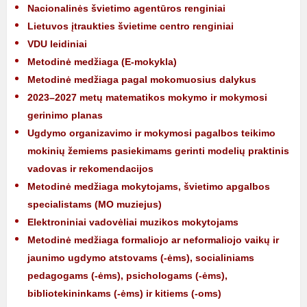
Nacionalinės švietimo agentūros renginiai
Lietuvos įtraukties švietime centro renginiai
VDU leidiniai
Metodinė medžiaga (E-mokykla)
Metodinė medžiaga pagal mokomuosius dalykus
2023–2027 metų matematikos mokymo ir mokymosi
gerinimo planas
Ugdymo organizavimo ir mokymosi pagalbos teikimo
mokinių žemiems pasiekimams gerinti modelių praktinis
vadovas ir rekomendacijos
Metodinė medžiaga mokytojams, švietimo apgalbos
specialistams (MO muziejus)
Elektroniniai vadovėliai muzikos mokytojams
Metodinė medžiaga formaliojo ar neformaliojo vaikų ir
jaunimo ugdymo atstovams (-ėms), socialiniams
pedagogams (-ėms), psichologams (-ėms),
bibliotekininkams (-ėms) ir kitiems (-oms)