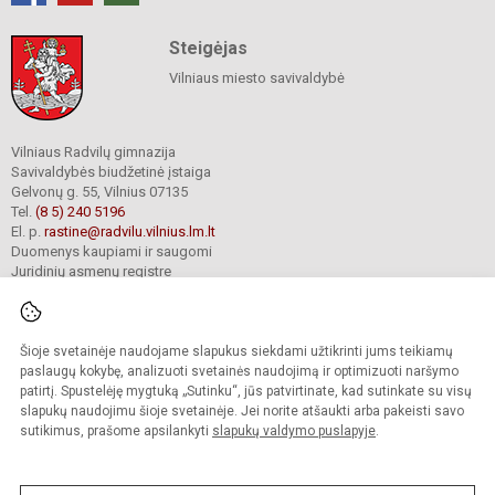
Steigėjas
Vilniaus miesto savivaldybė
Vilniaus Radvilų gimnazija
Savivaldybės biudžetinė įstaiga
Gelvonų g. 55, Vilnius 07135
Tel.
(8 5) 240 5196
El. p.
rastine@radvilu.vilnius.lm.lt
Duomenys kaupiami ir saugomi
Juridinių asmenų registre
Įmonės kodas 190003285
Šioje svetainėje naudojame slapukus siekdami užtikrinti jums teikiamų
© 2022. Vilniaus Radvilų gimnazija. Visos teisės saugomos.
paslaugų kokybę, analizuoti svetainės naudojimą ir optimizuoti naršymo
Kopijuoti turinį be raštiško gimnazijos sutikimo griežtai draudžiama.
patirtį. Spustelėję mygtuką „Sutinku“, jūs patvirtinate, kad sutinkate su visų
slapukų naudojimu šioje svetainėje. Jei norite atšaukti arba pakeisti savo
Prieinamumo paraiška
Slapukų valdymas
sutikimus, prašome apsilankyti
slapukų valdymo puslapyje
.
Mes kuriame mokykloms
SVETAINESMOKYKLOMS.LT