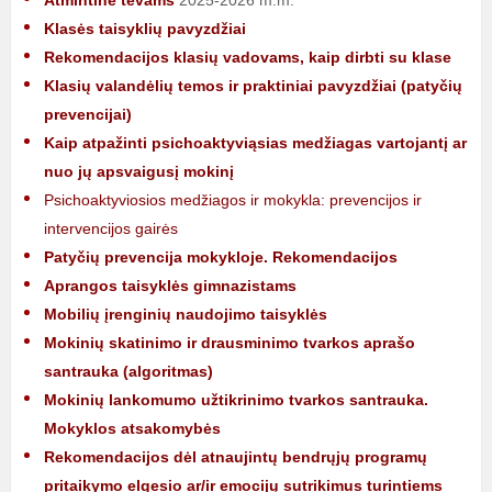
Atmintinė tėvams
2025-2026 m.m.
Klasės taisyklių pavyzdžiai
Rekomendacijos klasių vadovams, kaip dirbti su klase
Klasių valandėlių temos ir praktiniai pavyzdžiai (patyčių
prevencijai)
Kaip atpažinti psichoaktyviąsias medžiagas vartojantį ar
nuo jų apsvaigusį mokinį
Psichoaktyviosios medžiagos ir mokykla: prevencijos ir
intervencijos gairės
Patyčių prevencija mokykloje. Rekomendacijos
Aprangos taisyklės gimnazistams
Mobilių įrenginių naudojimo taisyklės
Mokinių skatinimo ir drausminimo tvarkos aprašo
santrauka (algoritmas)
Mokinių lankomumo užtikrinimo tvarkos santrauka.
Mokyklos atsakomybės
Rekomendacijos dėl atnaujintų bendrųjų programų
pritaikymo elgesio ar/ir emocijų sutrikimus turintiems