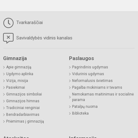
Tvarkaraščiai
Savivaldybės vidinis kanalas
Gimnazija
Paslaugos
Apie gimnaziją
Pagrindinis ugdymas
Ugdymo aplinka
Vidurinis ugdymas
Vizija, misija
Neformalusis švietimas
Pasiekimai
Pagalba mokiniams ir tėvams
Gimnazijos simboliai
Nemokamas maitinimas ir socialinė
parama
Gimnazijos himnas
Patalpų nuoma
Tradiciniai renginiai
Biblioteka
Bendradarbiavimas
Priėmimas į gimnaziją