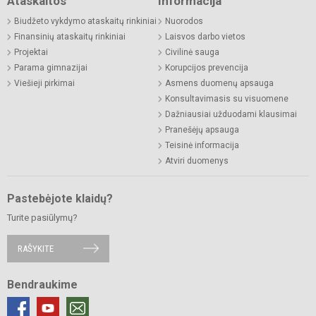
Ataskaitos
Informacija
Biudžeto vykdymo ataskaitų rinkiniai
Nuorodos
Finansinių ataskaitų rinkiniai
Laisvos darbo vietos
Projektai
Civilinė sauga
Parama gimnazijai
Korupcijos prevencija
Viešieji pirkimai
Asmens duomenų apsauga
Konsultavimasis su visuomene
Dažniausiai užduodami klausimai
Pranešėjų apsauga
Teisinė informacija
Atviri duomenys
Pastebėjote klaidų?
Turite pasiūlymų?
RAŠYKITE
Bendraukime