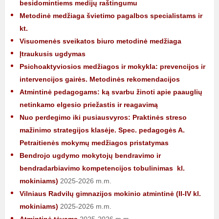
besidomintiems medijų raštingumu
Metodinė medžiaga švietimo pagalbos specialistams ir
kt.
Visuomenės sveikatos biuro metodinė medžiaga
Įtraukusis ugdymas
Psichoaktyviosios medžiagos ir mokykla: prevencijos ir
intervencijos gairės. Metodinės rekomendacijos
Atmintinė pedagogams: ką svarbu žinoti apie paauglių
netinkamo elgesio priežastis ir reagavimą
Nuo perdegimo iki pusiausvyros: Praktinės streso
mažinimo strategijos klasėje. Spec. pedagogės A.
Petraitienės mokymų medžiagos pristatymas
Bendrojo ugdymo mokytojų bendravimo ir
bendradarbiavimo kompetencijos tobulinimas
kl.
mokiniams)
2025-2026 m.m.
Vilniaus Radvilų gimnazijos mokinio atmintinė (II-IV kl.
mokiniams)
2025-2026 m.m.