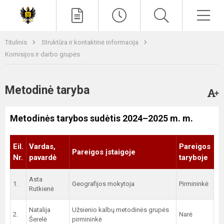
Paieška
Men
Titulinis
Struktūra ir kontaktinė informacija
Komisijos ir darbo grupės
Metodinė taryba
Metodinės tarybos sudėtis 2024–2025 m. m.
Eil.
Vardas,
Pareigos
Pareigos įstaigoje
Nr.
pavardė
taryboje
Asta
1.
Geografijos mokytoja
Pirmininkė
Rutkienė
Natalija
Užsienio kalbų metodinės grupės
2.
Narė
Šerelė
pirmininkė