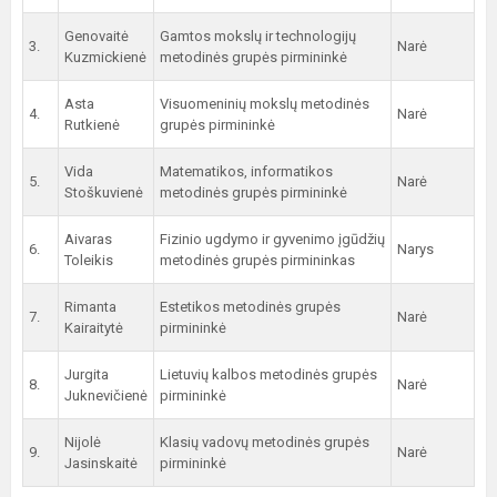
Genovaitė
Gamtos mokslų ir technologijų
3.
Narė
Kuzmickienė
metodinės grupės pirmininkė
Asta
Visuomeninių mokslų metodinės
4.
Narė
Rutkienė
grupės pirmininkė
Vida
Matematikos, informatikos
5.
Narė
Stoškuvienė
metodinės grupės pirmininkė
Aivaras
Fizinio ugdymo ir gyvenimo įgūdžių
6.
Narys
Toleikis
metodinės grupės pirmininkas
Rimanta
Estetikos metodinės grupės
7.
Narė
Kairaitytė
pirmininkė
Jurgita
Lietuvių kalbos metodinės grupės
8.
Narė
Juknevičienė
pirmininkė
Nijolė
Klasių vadovų metodinės grupės
9.
Narė
Jasinskaitė
pirmininkė