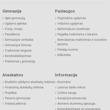
Gimnazija
Paslaugos
Apie gimnaziją
Pagrindinis ugdymas
Ugdymo aplinka
Vidurinis ugdymas
Vizija, misija
Neformalusis švietimas
Pasiekimai
Pagalba mokiniams ir tėvams
Gimnazijos simboliai
Nemokamas maitinimas ir socialinė
parama
Gimnazijos himnas
Patalpų nuoma
Tradiciniai renginiai
Biblioteka
Bendradarbiavimas
Priėmimas į gimnaziją
Ataskaitos
Informacija
Biudžeto vykdymo ataskaitų rinkiniai
Nuorodos
Finansinių ataskaitų rinkiniai
Laisvos darbo vietos
Projektai
Civilinė sauga
Parama gimnazijai
Korupcijos prevencija
Viešieji pirkimai
Asmens duomenų apsauga
Konsultavimasis su visuomene