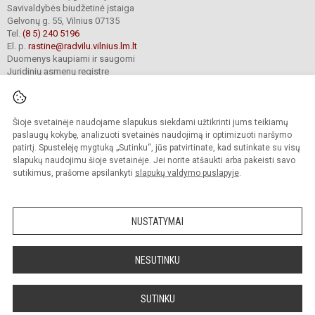
Savivaldybės biudžetinė įstaiga
Gelvonų g. 55, Vilnius 07135
Tel.
(8 5) 240 5196
El. p.
rastine@radvilu.vilnius.lm.lt
Duomenys kaupiami ir saugomi
Juridinių asmenų registre
Įmonės kodas 190003285
Šioje svetainėje naudojame slapukus siekdami užtikrinti jums teikiamų
© 2022. Vilniaus Radvilų gimnazija. Visos teisės saugomos.
paslaugų kokybę, analizuoti svetainės naudojimą ir optimizuoti naršymo
Kopijuoti turinį be raštiško gimnazijos sutikimo griežtai draudžiama.
patirtį. Spustelėję mygtuką „Sutinku“, jūs patvirtinate, kad sutinkate su visų
slapukų naudojimu šioje svetainėje. Jei norite atšaukti arba pakeisti savo
Prieinamumo paraiška
Slapukų valdymas
sutikimus, prašome apsilankyti
slapukų valdymo puslapyje
.
Mes kuriame mokykloms
SVETAINESMOKYKLOMS.LT
NUSTATYMAI
NESUTINKU
SUTINKU